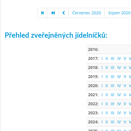
Červenec 2020
Srpen 2020
Přehled zveřejněných jídelníčků:
2016:
2017:
I
II
III
IV
V
V
2018:
I
II
III
IV
V
V
2019:
I
II
III
IV
V
V
2020:
I
II
III
IV
V
V
2021:
I
II
III
IV
V
V
2022:
I
II
III
IV
V
V
2023:
I
II
III
IV
V
V
2024:
I
II
III
IV
V
V
2025:
I
II
III
IV
V
V