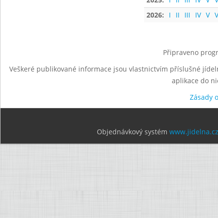
2026:
I
II
III
IV
V
V
Připraveno progr
Veškeré publikované informace jsou vlastnictvím příslušné jídel
aplikace do n
Zásady 
Objednávkový systém
www.jidelna.c