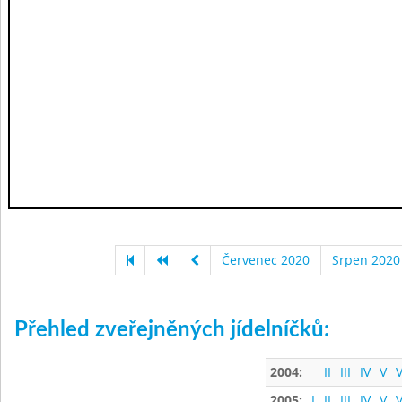
Červenec 2020
Srpen 2020
Přehled zveřejněných jídelníčků:
2004:
II
III
IV
V
V
2005:
I
II
III
IV
V
V