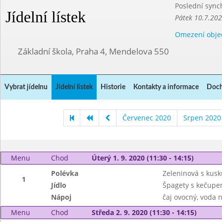
Poslední sync
Jídelní lístek
Pátek 10.7.20
Omezení obje
Základní škola, Praha 4, Mendelova 550
Vybrat jídelnu
Jídelní lístek
Historie
Kontakty a informace
Doch
Červenec 2020
Srpen 2020
Menu
Chod
Úterý 1. 9. 2020 (11:30 - 14:15)
Polévka
Zeleninová s kus
1
Jídlo
Špagety s kečupe
Nápoj
čaj ovocný, voda 
Menu
Chod
Středa 2. 9. 2020 (11:30 - 14:15)