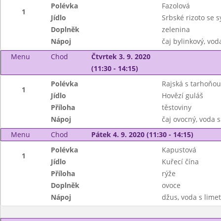
Polévka
Fazolová
1
Jídlo
Srbské rizoto se 
Doplněk
zelenina
Nápoj
čaj bylinkový, vod
Menu
Chod
Čtvrtek 3. 9. 2020
(11:30 - 14:15)
Polévka
Rajská s tarhoňou
1
Jídlo
Hovězí guláš
Příloha
těstoviny
Nápoj
čaj ovocný, voda 
Menu
Chod
Pátek 4. 9. 2020 (11:30 - 14:15)
Polévka
Kapustová
1
Jídlo
Kuřecí čína
Příloha
rýže
Doplněk
ovoce
Nápoj
džus, voda s lime