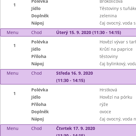
Polévka
Brokolicová
1
Jídlo
Těstoviny s tuňá
Doplněk
zelenina
Nápoj
čaj ovocný, voda 
Menu
Chod
Úterý 15. 9. 2020 (11:30 - 14:15)
Polévka
Hovězí vývar s ta
1
Jídlo
Krůtí na paprice
Příloha
těstoviny
Nápoj
čaj bylinkový, vod
Menu
Chod
Středa 16. 9. 2020
(11:30 - 14:15)
Polévka
Hrstková
1
Jídlo
Hovězí na pórku
Příloha
rýže
Doplněk
ovoce
Nápoj
čaj ovocný, voda 
Menu
Chod
Čtvrtek 17. 9. 2020
(11:30 - 14:15)