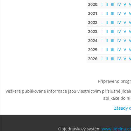
2020:
I
II
III
IV
V
V
2021:
I
II
III
IV
V
V
2022:
I
II
III
IV
V
V
2023:
I
II
III
IV
V
V
2024:
I
II
III
IV
V
V
2025:
I
II
III
IV
V
V
2026:
I
II
III
IV
V
V
Připraveno progr
Veškeré publikované informace jsou vlastnictvím příslušné jídel
aplikace do n
Zásady 
Objednávkový systém
www.jidelna.c