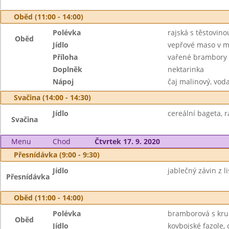
Oběd (11:00 - 14:00)
Polévka
rajská s těstovino
Oběd
Jídlo
vepřové maso v m
Příloha
vařené brambory
Doplněk
nektarinka
Nápoj
čaj malinový, vod
Svačina (14:00 - 14:30)
Jídlo
cereální bageta, r
Svačina
Menu
Chod
Čtvrtek 17. 9. 2020
Přesnídávka (9:00 - 9:30)
Jídlo
jablečný závin z l
Přesnídávka
Oběd (11:00 - 14:00)
Polévka
bramborová s kr
Oběd
Jídlo
kovbojské fazole, 