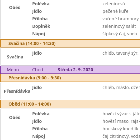
Polévka
zeleninová
Oběd
Jídlo
pečené kuře
Příloha
vařené brambory
Doplněk
zeleninový salát
Nápoj
šípkový čaj, voda
Svačina (14:00 - 14:30)
Jídlo
chléb, tavený sýr, 
Svačina
Menu
Chod
Středa 2. 9. 2020
Přesnídávka (9:00 - 9:30)
Jídlo
chléb, máslo, dže
Přesnídávka
Oběd (11:00 - 14:00)
Polévka
hovězí vývar s ját
Oběd
Jídlo
hovězí maso, raj
Příloha
houskový knedlík
Nápoj
čaj citrónový, vod