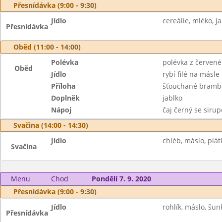
Přesnídávka (9:00 - 9:30)
Jídlo
cereálie, mléko, j
Přesnídávka
Oběd (11:00 - 14:00)
Polévka
polévka z červené
Oběd
Jídlo
rybí filé na másle
Příloha
šťouchané bramb
Doplněk
jablko
Nápoj
čaj černý se siru
Svačina (14:00 - 14:30)
Jídlo
chléb, máslo, plátk
Svačina
Menu
Chod
Pondělí 7. 9. 2020
Přesnídávka (9:00 - 9:30)
Jídlo
rohlík, máslo, šun
Přesnídávka