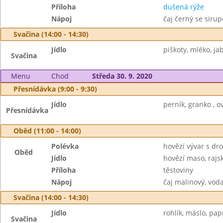
Příloha
dušená rýže
Nápoj
čaj černý se siru
Svačina (14:00 - 14:30)
Jídlo
piškoty, mléko, ja
Svačina
Menu
Chod
Středa 30. 9. 2020
Přesnídávka (9:00 - 9:30)
Jídlo
perník, granko , o
Přesnídávka
Oběd (11:00 - 14:00)
Polévka
hovězí vývar s d
Oběd
Jídlo
hovězí maso, raj
Příloha
těstoviny
Nápoj
čaj malinový, vod
Svačina (14:00 - 14:30)
Jídlo
rohlík, máslo, papr
Svačina