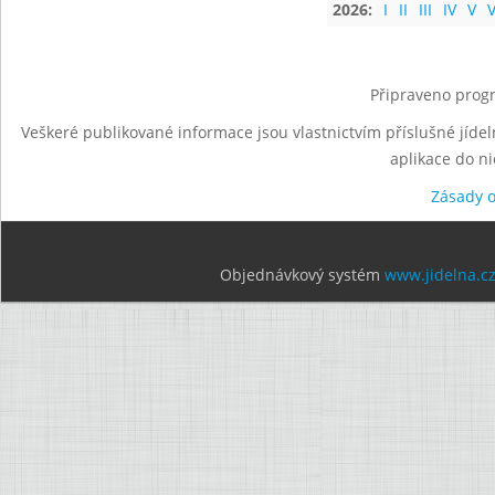
2026:
I
II
III
IV
V
V
Připraveno progr
Veškeré publikované informace jsou vlastnictvím příslušné jídel
aplikace do n
Zásady 
Objednávkový systém
www.jidelna.c