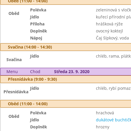
Oběd (11:00 - 14:00)
Polévka
zeleninová s vloč
Oběd
Jídlo
kuřecí přírodní pl
Příloha
hrášková rýže
Doplněk
ovocný koktejl
Nápoj
Čaj šípkový, voda
Svačina (14:00 - 14:30)
Jídlo
chléb, rama, plátko
Svačina
Menu
Chod
Středa 23. 9. 2020
Přesnídávka (9:00 - 9:30)
Jídlo
chléb, rybí pomaz
Přesnídávka
Oběd (11:00 - 14:00)
Polévka
hrachová
Oběd
Jídlo
dukátové buchtič
Doplněk
hrozny