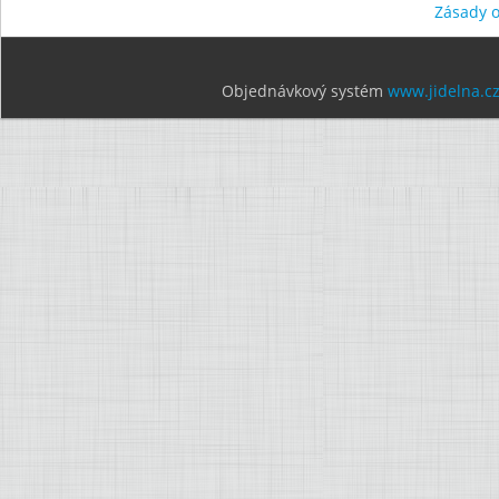
Zásady 
Objednávkový systém
www.jidelna.c