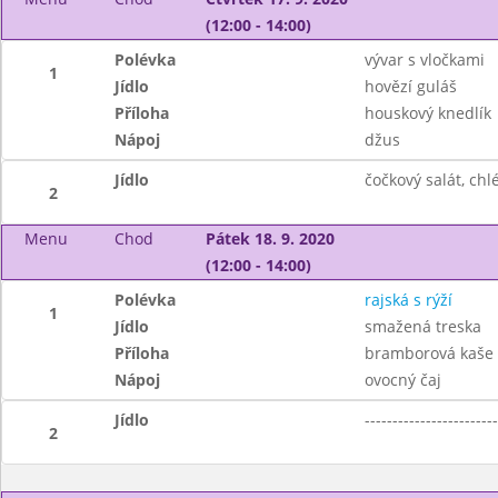
(12:00 - 14:00)
Polévka
vývar s vločkami
1
Jídlo
hovězí guláš
Příloha
houskový knedlík
Nápoj
džus
Jídlo
čočkový salát, chl
2
Menu
Chod
Pátek 18. 9. 2020
(12:00 - 14:00)
Polévka
rajská s rýží
1
Jídlo
smažená treska
Příloha
bramborová kaše
Nápoj
ovocný čaj
Jídlo
------------------------
2