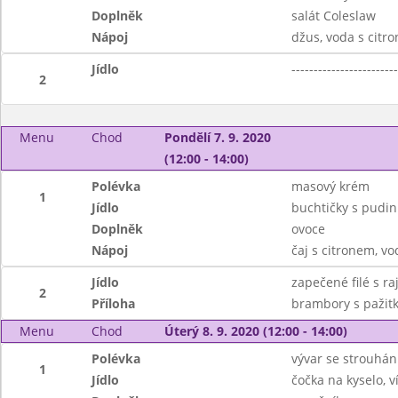
Doplněk
salát Coleslaw
Nápoj
džus, voda s citr
Jídlo
------------------------
2
Menu
Chod
Pondělí 7. 9. 2020
(12:00 - 14:00)
Polévka
masový krém
1
Jídlo
buchtičky s pud
Doplněk
ovoce
Nápoj
čaj s citronem, v
Jídlo
zapečené filé s r
2
Příloha
brambory s pažit
Menu
Chod
Úterý 8. 9. 2020 (12:00 - 14:00)
Polévka
vývar se strouhá
1
Jídlo
čočka na kyselo, 