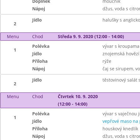
Doplněk
moučník
Nápoj
džus, voda s citr
Jídlo
halušky s anglicko
2
Menu
Chod
Středa 9. 9. 2020 (12:00 - 14:00)
Polévka
vývar s kroupama
1
Jídlo
znojemská hovězí
Příloha
rýže
Nápoj
čaj se sirupem, v
Jídlo
těstovinový salát
2
Menu
Chod
Čtvrtek 10. 9. 2020
(12:00 - 14:00)
Polévka
vývar s vaječnou j
1
Jídlo
vepřové maso na 
Příloha
houskový knedlík
Nápoj
džus, voda s citr