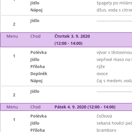
Jídlo
špagety po milán
Nápoj
džus, voda s citr
Jídlo
------------------------
2
Menu
Chod
Čtvrtek 3. 9. 2020
(12:00 - 14:00)
Polévka
vývar s těstovinou
1
Jídlo
vepřové maso na
Příloha
rýže
Doplněk
ovoce
Nápoj
čaj s medem, vod
Jídlo
------------------------
2
Menu
Chod
Pátek 4. 9. 2020 (12:00 - 14:00)
Polévka
čočková
1
Jídlo
sekaná hovězí pe
Příloha
brambory