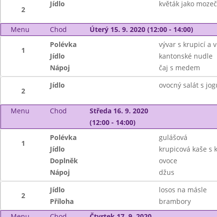
Jídlo
květák jako mozeč
2
Menu
Chod
Úterý 15. 9. 2020 (12:00 - 14:00)
Polévka
vývar s krupicí a v
1
Jídlo
kantonské nudle
Nápoj
čaj s medem
Jídlo
ovocný salát s jo
2
Menu
Chod
Středa 16. 9. 2020
(12:00 - 14:00)
Polévka
gulášová
1
Jídlo
krupicová kaše s
Doplněk
ovoce
Nápoj
džus
Jídlo
losos na másle
2
Příloha
brambory
Menu
Chod
Čtvrtek 17. 9. 2020