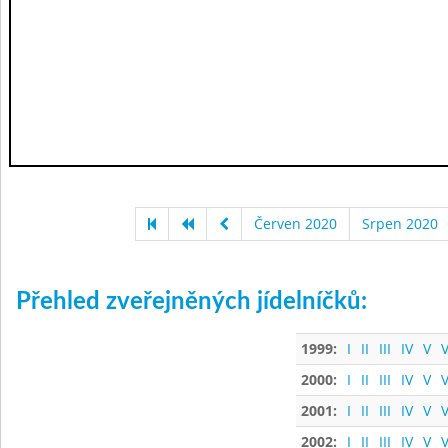
Červen 2020
Srpen 2020
Přehled zveřejněných jídelníčků:
1999:
I
II
III
IV
V
V
2000:
I
II
III
IV
V
V
2001:
I
II
III
IV
V
V
2002:
I
II
III
IV
V
V