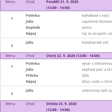
Menu
Chod
Pondělí 21. 9. 2020
(12:00 - 14:00)
Polévka
květáková s vejci
1
Jídlo
zapečené těstovi
Doplněk
ovoce
Nápoj
čaj se sirupem, v
Jídlo
Koložvarské zelí
2
Menu
Chod
Úterý 22. 9. 2020 (12:00 - 14:00)
Polévka
vývar s mlhovino
1
Jídlo
vepřová plec a lá
Příloha
řýže
Nápoj
džus, voda s citr
Jídlo
zeleninový talíř,
2
Menu
Chod
Středa 23. 9. 2020
(12:00 - 14:00)