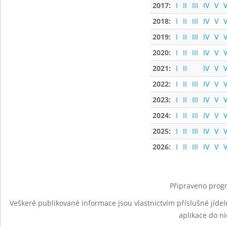
2017:
I
II
III
IV
V
V
2018:
I
II
III
IV
V
V
2019:
I
II
III
IV
V
V
2020:
I
II
III
IV
V
V
2021:
I
II
IV
V
V
2022:
I
II
III
IV
V
V
2023:
I
II
III
IV
V
V
2024:
I
II
III
IV
V
V
2025:
I
II
III
IV
V
V
2026:
I
II
III
IV
V
V
Připraveno progr
Veškeré publikované informace jsou vlastnictvím příslušné jídel
aplikace do n