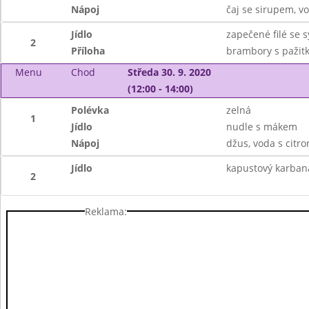
Nápoj
čaj se sirupem, v
Jídlo
zapečené filé se 
2
Příloha
brambory s pažit
Menu
Chod
Středa 30. 9. 2020
(12:00 - 14:00)
Polévka
zelná
1
Jídlo
nudle s mákem
Nápoj
džus, voda s citr
Jídlo
kapustový karban
2
Reklama: