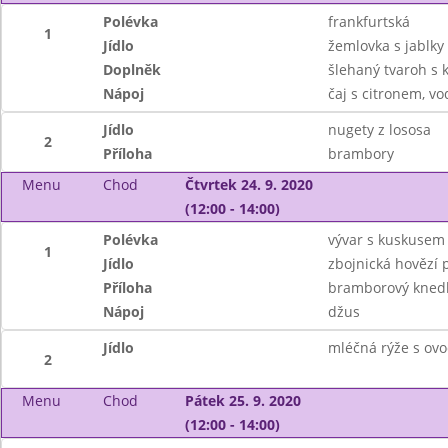
Polévka
frankfurtská
1
Jídlo
žemlovka s jablky 
Doplněk
šlehaný tvaroh s
Nápoj
čaj s citronem, v
Jídlo
nugety z lososa
2
Příloha
brambory
Menu
Chod
Čtvrtek 24. 9. 2020
(12:00 - 14:00)
Polévka
vývar s kuskusem
1
Jídlo
zbojnická hovězí
Příloha
bramborový knedl
Nápoj
džus
Jídlo
mléčná rýže s ov
2
Menu
Chod
Pátek 25. 9. 2020
(12:00 - 14:00)