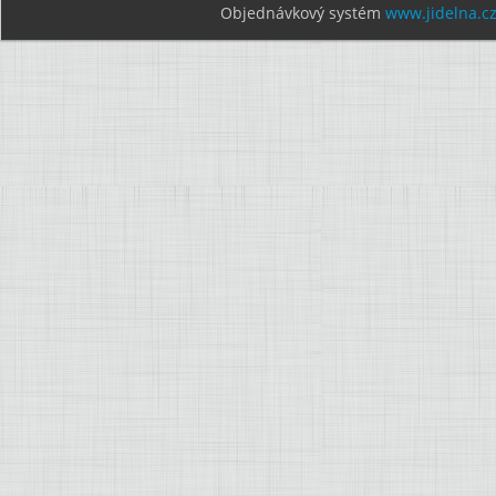
Objednávkový systém
www.jidelna.c