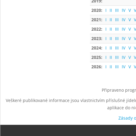
2019:
2020:
I
II
III
IV
V
V
2021:
I
II
III
IV
V
V
2022:
I
II
III
IV
V
V
2023:
I
II
III
IV
V
V
2024:
I
II
III
IV
V
V
2025:
I
II
III
IV
V
V
2026:
I
II
III
IV
V
V
Připraveno progr
Veškeré publikované informace jsou vlastnictvím příslušné jídel
aplikace do n
Zásady 