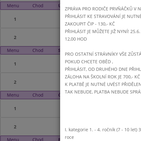
Menu
Chod
Úterý 18. 8. 2020 (11:15 - 14:00)
ZPRÁVA PRO RODIČE PRVŇÁČKŮ V 
PŘIHLÁSIT KE STRAVOVÁNÍ JE NUTN
1
ZAKOUPIT ČIP - 130,- KČ
PŘIHLÁSIT JE MŮŽETE JIŽ NYNÍ! 25.6. -
2
12,00 HOD
Menu
Chod
Středa 19. 8. 2020 (11:15 - 14:00)
PRO OSTATNÍ STRÁVNÍKY VŠE ZŮSTÁV
POKUD CHCETE OBĚD ,
1
PŘIHLÁSIT, OD DRUHÉHO DNE PŘIH
ZÁLOHA NA ŠKOLNÍ ROK JE 700,- KČ
2
K PLATBĚ JE NUTNÉ UVÉST PŘIDĚLE
TAK NEBUDE, PLATBA NEBUDE SPR
Menu
Chod
Čtvrtek 20. 8. 2020 (11:15 - 14:00)
1
2
I. kategorie 1. - 4. ročník (7 - 10 let
roce
Menu
Chod
Pátek 21. 8. 2020 (11:15 - 14:00)