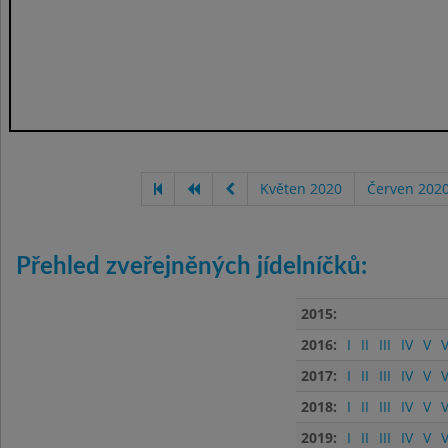
Květen 2020
Červen 202
Přehled zveřejněných jídelníčků:
2015:
2016:
I
II
III
IV
V
V
2017:
I
II
III
IV
V
V
2018:
I
II
III
IV
V
V
2019:
I
II
III
IV
V
V