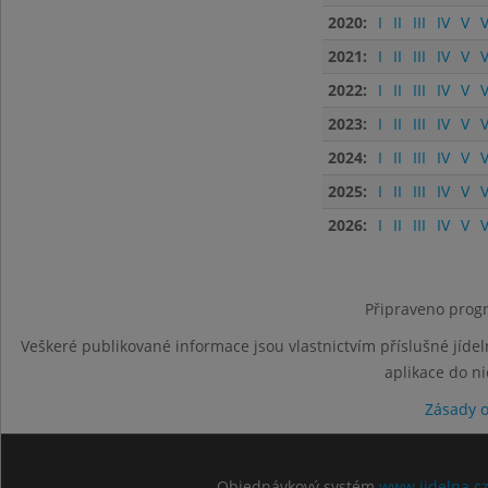
2020:
I
II
III
IV
V
V
2021:
I
II
III
IV
V
V
2022:
I
II
III
IV
V
V
2023:
I
II
III
IV
V
V
2024:
I
II
III
IV
V
V
2025:
I
II
III
IV
V
V
2026:
I
II
III
IV
V
V
Připraveno progr
Veškeré publikované informace jsou vlastnictvím příslušné jídel
aplikace do n
Zásady 
Objednávkový systém
www.jidelna.c