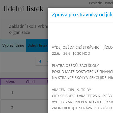
Poslední sync
Jídelní lístek
Pátek 26.6.202
Zpráva pro strávníky od jíd
Omezení obje
Základní škola Vrbno pod Pradědem, okres Bruntál, 
organizace
Vybrat jídelnu
Jídelní lístek
Historie
Kontakty a informace
Doch
VÝDEJ OBĚDA CIZÍ STRÁVNÍCI - JÍDL
22.6. - 26.6. 10,30 HOD
Květen 2020
Červen 202
PLATBA OBĚDŮ, ŽÁCI ŠKOLY
POKUD MÁTE DOSTATEČNÉ FINANČNÍ
NA STRÁNCE ŠKOLY,V SEKCI JÍDELNÍ
Menu
Chod
Pondělí 17. 8. 2020 (11:15 - 14:00)
VRÁCENÍ ČIPU, 9. TŘÍDY
1
ČIPY SE BUDOU VRACET 25.6., PO V
VYÚČTOVÁNÍ PŘEPLATKU ZA CELÝ ŠK
2
ZKONTROLUJTE SPRÁVNOST VAŠEHO Č