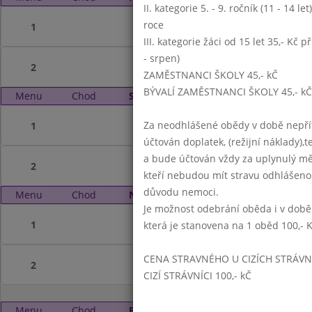
II. kategorie 5. - 9. ročník (11 - 14 l
roce
1
III. kategorie žáci od 15 let 35,- Kč p
- srpen)
2
ZAMĚSTNANCI ŠKOLY 45,- kČ
BÝVALÍ ZAMĚSTNANCI ŠKOLY 45,- kČ
Menu
Chod
Sobota 22. 8. 2020 (11:15 - 14:00)
Za neodhlášené obědy v době nepřít
1
účtován doplatek, (režijní náklady),t
a bude účtován vždy za uplynulý mě
2
kteří nebudou mít stravu odhlášeno
důvodu nemoci.
Menu
Chod
Neděle 23. 8. 2020 (11:15 - 14:00)
Je možnost odebrání oběda i v době
1
která je stanovena na 1 oběd 100,- 
CENA STRAVNÉHO U CIZÍCH STRÁVN
2
CIZÍ STRÁVNÍCI 100,- kČ
Menu
Chod
Pondělí 24. 8. 2020 (11:15 - 14:00)