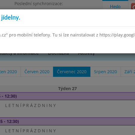
Poslední synchronizace:
Heslo
Středa 8.7.2026 18:35
jídelny.
ského 851, příspěvková organizace
a.cz" pro mobilní telefony. Tu si lze nainstalovat z https://play.goo
takty a informace
Docházka
Aktivity
ten 2020
Červen 2020
Červenec 2020
Srpen 2020
Září 
Týden 27
 - 12:30)
L E T N Í P R Á Z D N I N Y
5 - 12:30)
L E T N Í P R Á Z D N I N Y