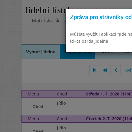
Jídelní lístek
Zpráva pro strávníky od 
Mateřská škola, Praha 5 - Barrandov, Lohni
Můžete využít i aplikaci "Jideln
id=cz.barda.jidelna
Vybrat jídelnu
Jídelní lístek
Historie
Kon
Kvě
Menu
Chod
Středa 1. 7. 2020 (11:45
Jídlo
Oběd
Menu
Chod
Čtvrtek 2. 7. 2020 (11:4
Jídlo
Oběd