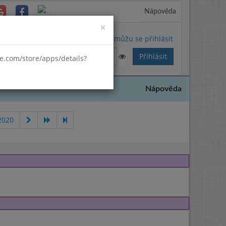
Nápověda
Close
×
Nemůžu se přihlásit
gle.com/store/apps/details?
Nápověda
2020