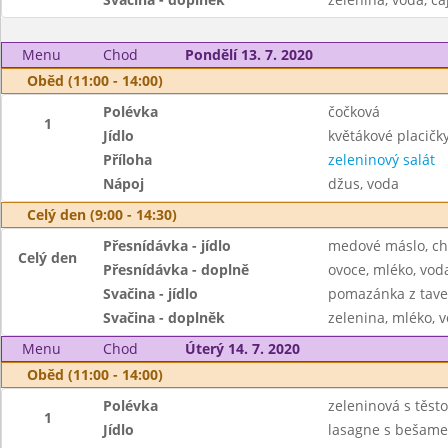
Menu
Chod
Pondělí 13. 7. 2020
Oběd (11:00 - 14:00)
Polévka
čočková
1
Jídlo
květákové placičk
Příloha
zeleninový salát
Nápoj
džus, voda
Celý den (9:00 - 14:30)
Přesnídávka - jídlo
medové máslo, ch
Celý den
Přesnídávka - doplně
ovoce, mléko, voda
Svačina - jídlo
pomazánka z tave
Svačina - doplněk
zelenina, mléko, v
Menu
Chod
Úterý 14. 7. 2020
Oběd (11:00 - 14:00)
Polévka
zeleninová s těst
1
Jídlo
lasagne s bešam