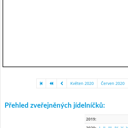
Květen 2020
Červen 2020
Přehled zveřejněných jídelníčků:
2019:
2020:
I
II
III
IV
V
V