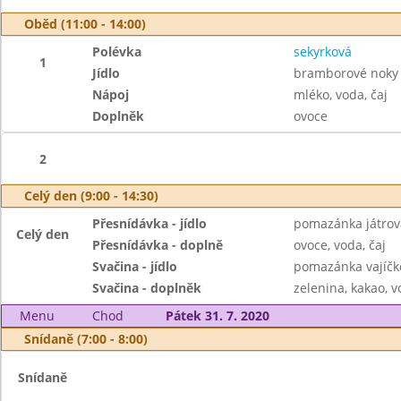
Oběd (11:00 - 14:00)
Polévka
sekyrková
1
Jídlo
bramborové noky s
Nápoj
mléko, voda, čaj
Doplněk
ovoce
2
Celý den (9:00 - 14:30)
Přesnídávka - jídlo
pomazánka játrov
Celý den
Přesnídávka - doplně
ovoce, voda, čaj
Svačina - jídlo
pomazánka vajíčko
Svačina - doplněk
zelenina, kakao, v
Menu
Chod
Pátek 31. 7. 2020
Snídaně (7:00 - 8:00)
Snídaně