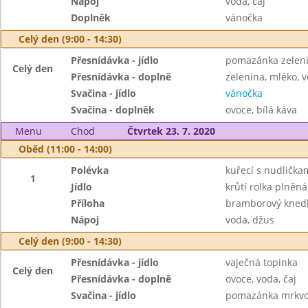
Nápoj
voda, čaj
Doplněk
vánočka
Celý den (9:00 - 14:30)
Přesnídávka - jídlo
pomazánka zeleni
Celý den
Přesnídávka - doplně
zelenina, mléko, v
Svačina - jídlo
vánočka
Svačina - doplněk
ovoce, bílá káva
Menu
Chod
Čtvrtek 23. 7. 2020
Oběd (11:00 - 14:00)
Polévka
kuřecí s nudlička
1
Jídlo
krůtí rolka plněn
Příloha
bramborový knedl
Nápoj
voda, džus
Celý den (9:00 - 14:30)
Přesnídávka - jídlo
vaječná topinka
Celý den
Přesnídávka - doplně
ovoce, voda, čaj
Svačina - jídlo
pomazánka mrkvov