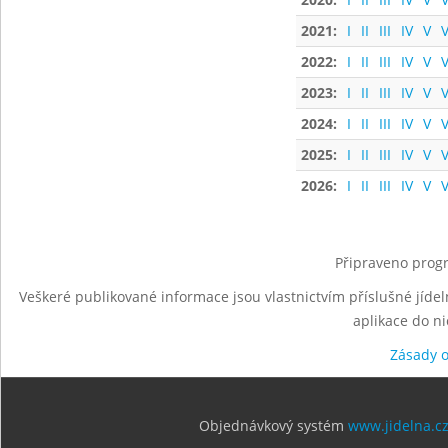
2021:
I
II
III
IV
V
V
2022:
I
II
III
IV
V
V
2023:
I
II
III
IV
V
V
2024:
I
II
III
IV
V
V
2025:
I
II
III
IV
V
V
2026:
I
II
III
IV
V
V
Připraveno progr
Veškeré publikované informace jsou vlastnictvím příslušné jídel
aplikace do n
Zásady 
Objednávkový systém
www.jidelna.c