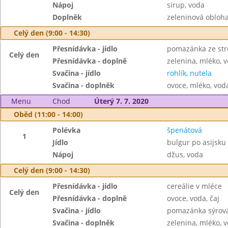
Nápoj
sirup, voda
Doplněk
zeleninová obloh
Celý den (9:00 - 14:30)
Přesnídávka - jídlo
pomazánka ze str
Celý den
Přesnídávka - doplně
zelenina, mléko, v
Svačina - jídlo
rohlík, nutela
Svačina - doplněk
ovoce, mléko, voda
Menu
Chod
Úterý 7. 7. 2020
Oběd (11:00 - 14:00)
Polévka
špenátová
1
Jídlo
bulgur po asijsku
Nápoj
džus, voda
Celý den (9:00 - 14:30)
Přesnídávka - jídlo
cereálie v mléce
Celý den
Přesnídávka - doplně
ovoce, voda, čaj
Svačina - jídlo
pomazánka sýrová 
Svačina - doplněk
zelenina, mléko, v