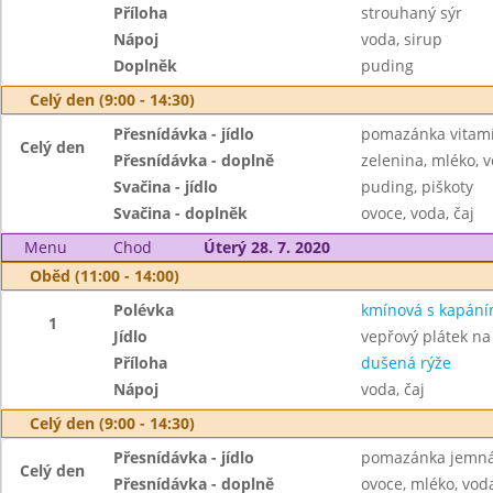
Příloha
strouhaný sýr
Nápoj
voda, sirup
Doplněk
puding
Celý den (9:00 - 14:30)
Přesnídávka - jídlo
pomazánka vitamí
Celý den
Přesnídávka - doplně
zelenina, mléko, v
Svačina - jídlo
puding, piškoty
Svačina - doplněk
ovoce, voda, čaj
Menu
Chod
Úterý 28. 7. 2020
Oběd (11:00 - 14:00)
Polévka
kmínová s kapán
1
Jídlo
vepřový plátek n
Příloha
dušená rýže
Nápoj
voda, čaj
Celý den (9:00 - 14:30)
Přesnídávka - jídlo
pomazánka jemná 
Celý den
Přesnídávka - doplně
ovoce, mléko, voda