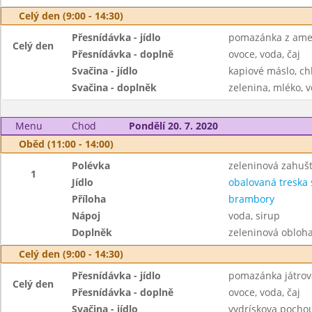
Celý den (9:00 - 14:30)
Přesnídávka - jídlo
pomazánka z amer
Celý den
Přesnídávka - doplně
ovoce, voda, čaj
Svačina - jídlo
kapiové máslo, ch
Svačina - doplněk
zelenina, mléko, v
Menu
Chod
Pondělí 20. 7. 2020
Oběd (11:00 - 14:00)
Polévka
zeleninová zahuš
1
Jídlo
obalovaná treska
Příloha
brambory
Nápoj
voda, sirup
Doplněk
zeleninová obloh
Celý den (9:00 - 14:30)
Přesnídávka - jídlo
pomazánka játrov
Celý den
Přesnídávka - doplně
ovoce, voda, čaj
Svačina - jídlo
vydrískova pochou