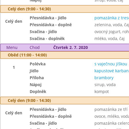
Celý den (9:00 - 14:30)
Přesnídávka - jídlo
pomazánka z tresč
Celý den
Přesnídávka - doplně
zelenina, voda, ča
Svačina - jídlo
ovocný jogurt, roh
Svačina - doplněk
mléko, voda, čaj
Menu
Chod
Čtvrtek 2. 7. 2020
Oběd (11:00 - 14:00)
Polévka
s vaječnou jíškou
1
Jídlo
kapustové karban
Příloha
brambory
Nápoj
sirup, voda
Doplněk
kompot
Celý den (9:00 - 14:30)
Přesnídávka - jídlo
pomazánka ze tří 
Celý den
Přesnídávka - doplně
ovoce, mléko, voda
Svačina - jídlo
pomazánka celero