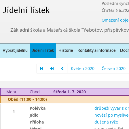
Poslední sync
Jídelní lístek
Čtvrtek 6.8.20
Omezení obje
Základní škola a Mateřská škola Třebotov, příspěvko
Vybrat jídelnu
Jídelní lístek
Historie
Kontakty a informace
Doch
Květen 2020
Červen 2020
Menu
Chod
Středa 1. 7. 2020
Oběd (11:00 - 14:00)
Polévka
drůbeží vývar s 
1
Jídlo
hovězí po myslive
Příloha
dušená rýže
Nápoj
sirup, voda, čaj