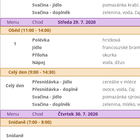
Svačina - jídlo
pomazánka krabí, 
Svačina - doplněk
zelenina, voda, ča
Menu
Chod
Středa 29. 7. 2020
Oběd (11:00 - 14:00)
Polévka
hrstková
1
Jídlo
francouzské bra
Příloha
okurka
Nápoj
voda, džus
Celý den (9:00 - 14:30)
Přesnídávka - jídlo
cereálie v mléce
Celý den
Přesnídávka - doplně
ovoce, voda, čaj
Svačina - jídlo
pomazánka sýrová
Svačina - doplněk
zelenina, mléko, v
Menu
Chod
Čtvrtek 30. 7. 2020
Snídaně (7:00 - 8:00)
Snídaně