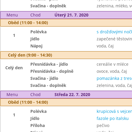
Svačina - doplněk
zelenina, mléko, v
Menu
Chod
Úterý 21. 7. 2020
Oběd (11:00 - 14:00)
Polévka
s drožďovými noč
1
Jídlo
zapečené těstovi
Nápoj
voda, čaj
Celý den (9:00 - 14:30)
Přesnídávka - jídlo
cereálie v mléce
Celý den
Přesnídávka - doplně
ovoce, voda, čaj
Svačina - jídlo
pomazánka z tresč
Svačina - doplněk
zelenina, voda, ča
Menu
Chod
Středa 22. 7. 2020
Oběd (11:00 - 14:00)
Polévka
krupicová s vejce
1
Jídlo
fazole po italsku
Příloha
pečivo