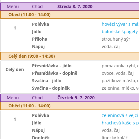
Menu
Chod
Středa 8. 7. 2020
Oběd (11:00 - 14:00)
Polévka
hovězí vývar s má
1
Jídlo
boloňské špagety
Příloha
strouhaný sýr
Nápoj
voda, čaj
Celý den (9:00 - 14:30)
Přesnídávka - jídlo
pomazánka rybí, 
Celý den
Přesnídávka - doplně
ovoce, voda, čaj
Svačina - jídlo
pažitkové máslo, 
Svačina - doplněk
zelenina, mléko, v
Menu
Chod
Čtvrtek 9. 7. 2020
Oběd (11:00 - 14:00)
Polévka
zeleninová s vejci
1
Jídlo
hrachová kaše s 
Nápoj
voda, čaj
Doplněk
linecký koláč