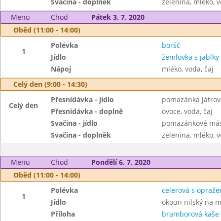
Svačina - doplněk
zelenina, mléko, v
Menu
Chod
Pátek 3. 7. 2020
Oběd (11:00 - 14:00)
Polévka
boršč
1
Jídlo
žemlovka s jablky
Nápoj
mléko, voda, čaj
Celý den (9:00 - 14:30)
Přesnídávka - jídlo
pomazánka játrov
Celý den
Přesnídávka - doplně
ovoce, voda, čaj
Svačina - jídlo
pomazánkové másl
Svačina - doplněk
zelenina, mléko, v
Menu
Chod
Pondělí 6. 7. 2020
Oběd (11:00 - 14:00)
Polévka
celerová s opraž
1
Jídlo
okoun nilský na m
Příloha
bramborová kaše