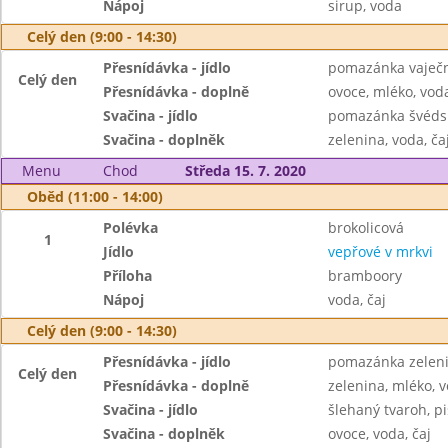
Nápoj
sirup, voda
Celý den (9:00 - 14:30)
Přesnídávka - jídlo
pomazánka vaječn
Celý den
Přesnídávka - doplně
ovoce, mléko, voda
Svačina - jídlo
pomazánka švédsk
Svačina - doplněk
zelenina, voda, ča
Menu
Chod
Středa 15. 7. 2020
Oběd (11:00 - 14:00)
Polévka
brokolicová
1
Jídlo
vepřové v mrkvi
Příloha
bramboory
Nápoj
voda, čaj
Celý den (9:00 - 14:30)
Přesnídávka - jídlo
pomazánka zeleni
Celý den
Přesnídávka - doplně
zelenina, mléko, v
Svačina - jídlo
šlehaný tvaroh, pi
Svačina - doplněk
ovoce, voda, čaj