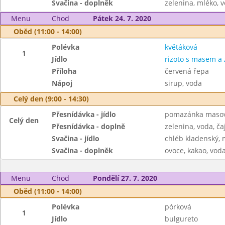
Svačina - doplněk
zelenina, mléko, v
Menu
Chod
Pátek 24. 7. 2020
Oběd (11:00 - 14:00)
Polévka
květáková
1
Jídlo
rizoto s masem a 
Příloha
červená řepa
Nápoj
sirup, voda
Celý den (9:00 - 14:30)
Přesnídávka - jídlo
pomazánka masov
Celý den
Přesnídávka - doplně
zelenina, voda, ča
Svačina - jídlo
chléb kladenský,
Svačina - doplněk
ovoce, kakao, voda
Menu
Chod
Pondělí 27. 7. 2020
Oběd (11:00 - 14:00)
Polévka
pórková
1
Jídlo
bulgureto