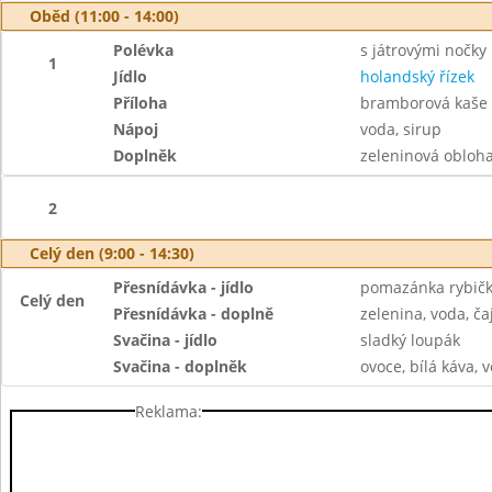
Oběd (11:00 - 14:00)
Polévka
s játrovými nočky
1
Jídlo
holandský řízek
Příloha
bramborová kaše
Nápoj
voda, sirup
Doplněk
zeleninová obloh
2
Celý den (9:00 - 14:30)
Přesnídávka - jídlo
pomazánka rybičk
Celý den
Přesnídávka - doplně
zelenina, voda, ča
Svačina - jídlo
sladký loupák
Svačina - doplněk
ovoce, bílá káva, v
Reklama: