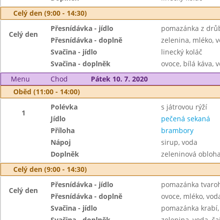
Celý den (9:00 - 14:30)
Přesnídávka - jídlo
pomazánka z drůb
Celý den
Přesnídávka - doplně
zelenina, mléko, v
Svačina - jídlo
linecký koláč
Svačina - doplněk
ovoce, bílá káva, 
Menu
Chod
Pátek 10. 7. 2020
Oběd (11:00 - 14:00)
Polévka
s játrovou rýží
1
Jídlo
pečená sekaná
Příloha
brambory
Nápoj
sirup, voda
Doplněk
zeleninová obloh
Celý den (9:00 - 14:30)
Přesnídávka - jídlo
pomazánka tvaroh
Celý den
Přesnídávka - doplně
ovoce, mléko, voda
Svačina - jídlo
pomazánka krabí,
Svačina - doplněk
zelenina, voda, ča