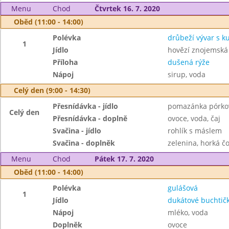
Menu
Chod
Čtvrtek 16. 7. 2020
Oběd (11:00 - 14:00)
Polévka
drůbeží vývar s 
1
Jídlo
hovězí znojemská
Příloha
dušená rýže
Nápoj
sirup, voda
Celý den (9:00 - 14:30)
Přesnídávka - jídlo
pomazánka pórkov
Celý den
Přesnídávka - doplně
ovoce, voda, čaj
Svačina - jídlo
rohlík s máslem
Svačina - doplněk
zelenina, horká čo
Menu
Chod
Pátek 17. 7. 2020
Oběd (11:00 - 14:00)
Polévka
gulášová
1
Jídlo
dukátové buchtič
Nápoj
mléko, voda
Doplněk
ovoce