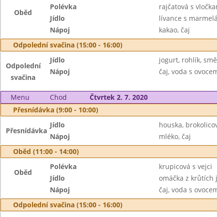
Polévka
rajčatová s vločk
Oběd
Jídlo
lívance s marmel
Nápoj
kakao, čaj
Odpolední svačina (15:00 - 16:00)
Jídlo
jogurt, rohlík, sm
Odpolední
Nápoj
čaj, voda s ovoc
svačina
Menu
Chod
Čtvrtek 2. 7. 2020
Přesnídávka (9:00 - 10:00)
Jídlo
houska, brokolic
Přesnídávka
Nápoj
mléko, čaj
Oběd (11:00 - 14:00)
Polévka
krupicová s vejci
Oběd
Jídlo
omáčka z krůtích j
Nápoj
čaj, voda s ovoc
Odpolední svačina (15:00 - 16:00)