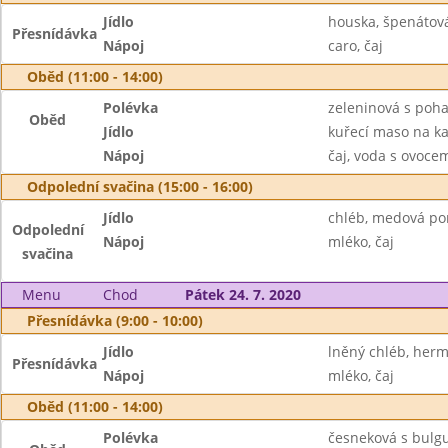
Jídlo
houska, špenátov
Přesnídávka
Nápoj
caro, čaj
Oběd (11:00 - 14:00)
Polévka
zeleninová s poh
Oběd
Jídlo
kuřecí maso na kar
Nápoj
čaj, voda s ovoc
Odpolední svačina (15:00 - 16:00)
Jídlo
chléb, medová po
Odpolední
Nápoj
mléko, čaj
svačina
Menu
Chod
Pátek 24. 7. 2020
Přesnídávka (9:00 - 10:00)
Jídlo
lněný chléb, her
Přesnídávka
Nápoj
mléko, čaj
Oběd (11:00 - 14:00)
Polévka
česneková s bulg