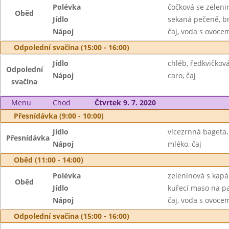
Polévka
čočková se zeleni
Oběd
Jídlo
sekaná pečeně, b
Nápoj
čaj, voda s ovoc
Odpolední svačina (15:00 - 16:00)
Jídlo
chléb, ředkvičko
Odpolední
Nápoj
caro, čaj
svačina
Menu
Chod
Čtvrtek 9. 7. 2020
Přesnídávka (9:00 - 10:00)
Jídlo
vícezrnná bageta,
Přesnídávka
Nápoj
mléko, čaj
Oběd (11:00 - 14:00)
Polévka
zeleninová s kap
Oběd
Jídlo
kuřecí maso na pa
Nápoj
čaj, voda s ovoc
Odpolední svačina (15:00 - 16:00)