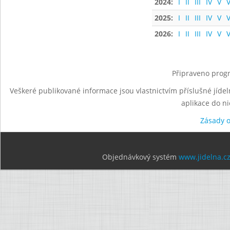
2024:
I
II
III
IV
V
V
2025:
I
II
III
IV
V
V
2026:
I
II
III
IV
V
V
Připraveno progr
Veškeré publikované informace jsou vlastnictvím příslušné jídel
aplikace do n
Zásady 
Objednávkový systém
www.jidelna.c