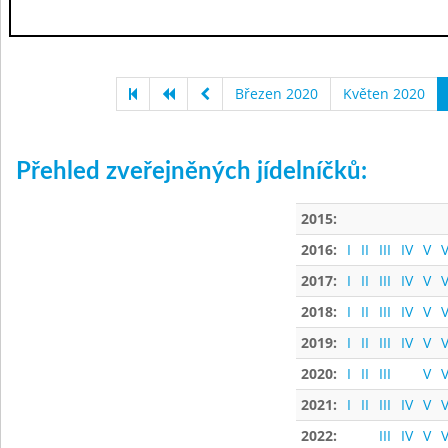
Březen 2020
Květen 2020
Přehled zveřejněných jídelníčků:
2015:
2016:
I
II
III
IV
V
V
2017:
I
II
III
IV
V
V
2018:
I
II
III
IV
V
V
2019:
I
II
III
IV
V
V
2020:
I
II
III
V
V
2021:
I
II
III
IV
V
V
2022:
III
IV
V
V