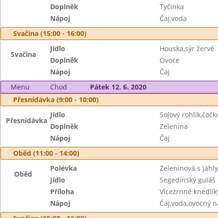
Doplněk
Tyčinka
Nápoj
Čaj,voda
Svačina (15:00 - 16:00)
Jídlo
Houska,sýr žervé
Svačina
Doplněk
Ovoce
Nápoj
Čaj
Menu
Chod
Pátek 12. 6. 2020
Přesnídávka (9:00 - 10:00)
Jídlo
Sojový rohlík,čo
Přesnídávka
Doplněk
Zelenina
Nápoj
Čaj
Oběd (11:00 - 14:00)
Polévka
Zeleninová s jáhly
Oběd
Jídlo
Segedínský guláš
Příloha
Vícezrnné knedlí
Nápoj
Čaj,voda,ovocný n