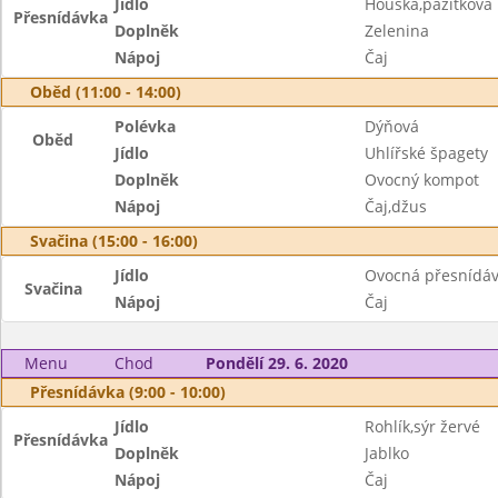
Jídlo
Houska,pažitkov
Přesnídávka
Doplněk
Zelenina
Nápoj
Čaj
Oběd (11:00 - 14:00)
Polévka
Dýňová
Oběd
Jídlo
Uhlířské špagety
Doplněk
Ovocný kompot
Nápoj
Čaj,džus
Svačina (15:00 - 16:00)
Jídlo
Ovocná přesnídáv
Svačina
Nápoj
Čaj
Menu
Chod
Pondělí 29. 6. 2020
Přesnídávka (9:00 - 10:00)
Jídlo
Rohlík,sýr žervé
Přesnídávka
Doplněk
Jablko
Nápoj
Čaj