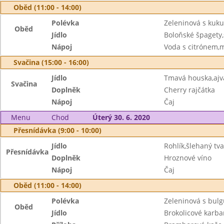
Oběd (11:00 - 14:00)
Polévka
Zeleninová s kuku
Oběd
Jídlo
Boloňské špagety
Nápoj
Voda s citrónem,
Svačina (15:00 - 16:00)
Jídlo
Tmavá houska,aj
Svačina
Doplněk
Cherry rajčátka
Nápoj
Čaj
Menu
Chod
Úterý 30. 6. 2020
Přesnídávka (9:00 - 10:00)
Jídlo
Rohlík,šlehaný tv
Přesnídávka
Doplněk
Hroznové víno
Nápoj
Čaj
Oběd (11:00 - 14:00)
Polévka
Zeleninová s bul
Oběd
Jídlo
Brokolicové karba