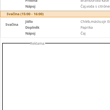
Příloha
Bramborová kaše
Nápoj
Čaj,voda s citrón
Svačina (15:00 - 16:00)
Jídlo
Chléb,máslo,sýr 
Svačina
Doplněk
Paprika
Nápoj
Čaj
Reklama: