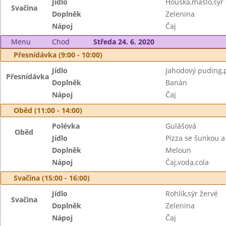
Jídlo
Houska,máslo,sýr
Svačina
Doplněk
Zelenina
Nápoj
Čaj
Menu
Chod
Středa 24. 6. 2020
Přesnídávka (9:00 - 10:00)
Jídlo
Jahodový puding,p
Přesnídávka
Doplněk
Banán
Nápoj
Čaj
Oběd (11:00 - 14:00)
Polévka
Gulášová
Oběd
Jídlo
Pizza se šunkou 
Doplněk
Meloun
Nápoj
Čaj,voda,cola
Svačina (15:00 - 16:00)
Jídlo
Rohlík,sýr žervé
Svačina
Doplněk
Zelenina
Nápoj
Čaj