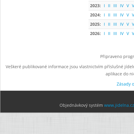
2023:
I
II
III
IV
V
V
2024:
I
II
III
IV
V
V
2025:
I
II
III
IV
V
V
2026:
I
II
III
IV
V
V
Připraveno progr
Veškeré publikované informace jsou vlastnictvím příslušné jídel
aplikace do n
Zásady 
Objednávkový systém
www.jidelna.c