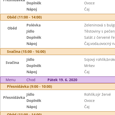
Doplněk
Ovoce
Nápoj
Čaj
Oběd (11:00 - 14:00)
Polévka
Zeleninová s bul
Oběd
Jídlo
Těstoviny s peč
Doplněk
Salát z červené ř
Nápoj
Čaj,voda,ovocný n
Svačina (15:00 - 16:00)
Jídlo
Sojový rohlík,bro
Svačina
Doplněk
Mrkev
Nápoj
Čaj
Menu
Chod
Pátek 19. 6. 2020
Přesnídávka (9:00 - 10:00)
Jídlo
Rohlík,sýr žervé
Přesnídávka
Doplněk
Ovoce
Nápoj
Čaj
Oběd (11:00 - 14:00)