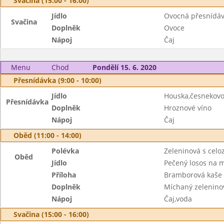
Svačina (15:00 - 16:00)
Jídlo
Ovocná přesnídáv
Svačina
Doplněk
Ovoce
Nápoj
Čaj
Menu
Chod
Pondělí 15. 6. 2020
Přesnídávka (9:00 - 10:00)
Jídlo
Houska,česnekov
Přesnídávka
Doplněk
Hroznové víno
Nápoj
Čaj
Oběd (11:00 - 14:00)
Polévka
Zeleninová s cel
Oběd
Jídlo
Pečený losos na 
Příloha
Bramborová kaše
Doplněk
Míchaný zeleninov
Nápoj
Čaj,voda
Svačina (15:00 - 16:00)