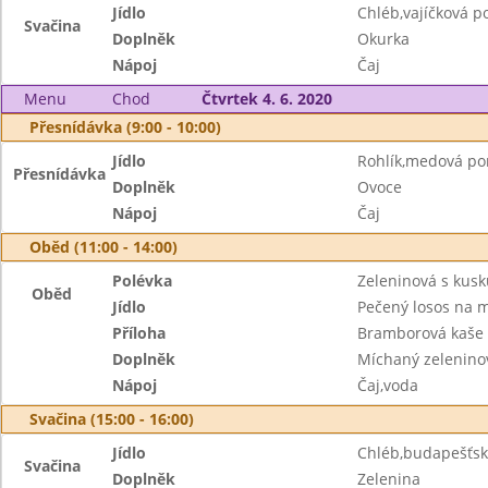
Jídlo
Chléb,vajíčková 
Svačina
Doplněk
Okurka
Nápoj
Čaj
Menu
Chod
Čtvrtek 4. 6. 2020
Přesnídávka (9:00 - 10:00)
Jídlo
Rohlík,medová p
Přesnídávka
Doplněk
Ovoce
Nápoj
Čaj
Oběd (11:00 - 14:00)
Polévka
Zeleninová s kus
Oběd
Jídlo
Pečený losos na 
Příloha
Bramborová kaše
Doplněk
Míchaný zeleninov
Nápoj
Čaj,voda
Svačina (15:00 - 16:00)
Jídlo
Chléb,budapešťs
Svačina
Doplněk
Zelenina