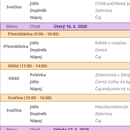
Jídlo
Chléb,pažitková 
Svačina
Doplněk
Zelenina
Nápoj
Čaj
Menu
Chod
Úterý 16. 6. 2020
Přesnídávka (9:00 - 10:00)
Jídlo
Rohlík s nutelou
Přesnídávka
Doplněk
Ovoce
Nápoj
Čaj
Oběd (11:00 - 14:00)
Polévka
Zeleninová s žitn
Oběd
Jídlo
Černá čočka na kys
Nápoj
Čaj,voda,ovocný n
Svačina (15:00 - 16:00)
Jídlo
Houska,máslo,sýr
Svačina
Doplněk
Zelenina
Nápoj
Čaj
Menu
Chod
Středa 17. 6. 2020