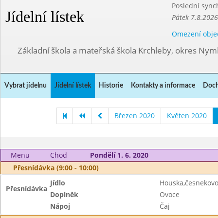
Poslední sync
Jídelní lístek
Pátek 7.8.2026
Omezení obje
Základní škola a mateřská škola Krchleby, okres Ny
Vybrat jídelnu
Jídelní lístek
Historie
Kontakty a informace
Doch
Březen 2020
Květen 2020
Menu
Chod
Pondělí 1. 6. 2020
Přesnídávka (9:00 - 10:00)
Jídlo
Houska,česnekov
Přesnídávka
Doplněk
Ovoce
Nápoj
Čaj