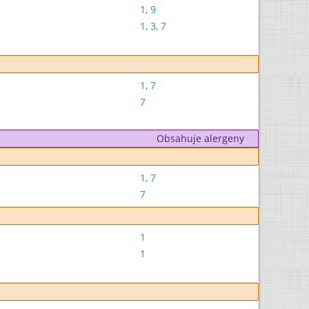
1
,
9
1
,
3
,
7
1
,
7
7
Obsahuje alergeny
1
,
7
7
1
1