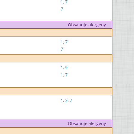
1
,
7
7
Obsahuje alergeny
1
,
7
7
1
,
9
1
,
7
1
,
3
,
7
Obsahuje alergeny