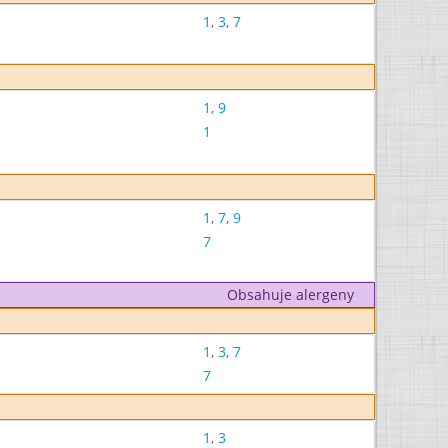
1
,
3
,
7
1
,
9
1
1
,
7
,
9
7
Obsahuje alergeny
1
,
3
,
7
7
1
,
3