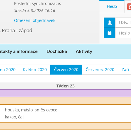
Poslední synchronizace:
Heslo
Středa 5.8.2026 16:16
Omezení objednávek
s Praha - západ
takty a informace
Docházka
Aktivity
zen 2020
Květen 2020
Červen 2020
Červenec 2020
Září
Týden 23
houska, máslo, směs ovoce
kakao, čaj