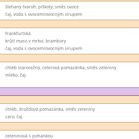
šlehaný tvaroh, piškoty, směs ovoce
čaj, voda s ovocem/ovocným sirupem
frankfurtská
krůtí maso v mrkvi, brambory
čaj, voda s ovocem/ovocným sirupem
chléb starorežný, celerová pomazánka, směs zeleniny
mléko, čaj
chléb, drožďová pomazánka, směs zeleniny
caro, čaj
zeleninová s pohankou