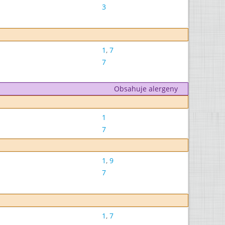
3
1
,
7
7
Obsahuje alergeny
1
7
1
,
9
7
1
,
7