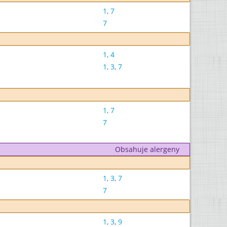
1
,
7
7
1
,
4
1
,
3
,
7
1
,
7
7
Obsahuje alergeny
1
,
3
,
7
7
1
,
3
,
9