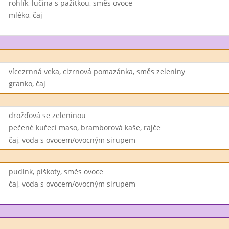
rohlík, lučina s pažitkou, směs ovoce
mléko, čaj
vícezrnná veka, cizrnová pomazánka, směs zeleniny
granko, čaj
drožďová se zeleninou
pečené kuřecí maso, bramborová kaše, rajče
čaj, voda s ovocem/ovocným sirupem
pudink, piškoty, směs ovoce
čaj, voda s ovocem/ovocným sirupem