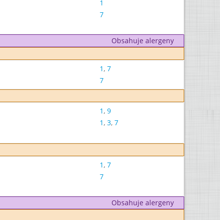
1
7
Obsahuje alergeny
1
,
7
7
1
,
9
1
,
3
,
7
1
,
7
7
Obsahuje alergeny