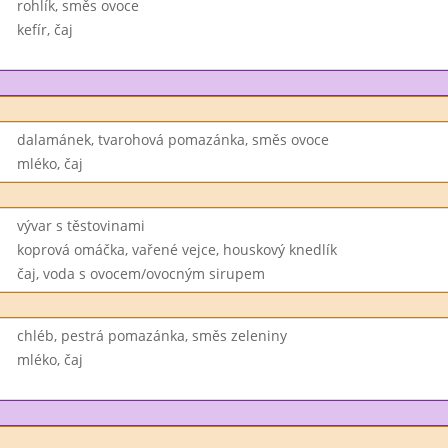
rohlík, směs ovoce
kefír, čaj
dalamánek, tvarohová pomazánka, směs ovoce
mléko, čaj
vývar s těstovinami
koprová omáčka, vařené vejce, houskový knedlík
čaj, voda s ovocem/ovocným sirupem
chléb, pestrá pomazánka, směs zeleniny
mléko, čaj