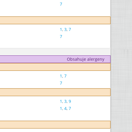
7
1
,
3
,
7
7
Obsahuje alergeny
1
,
7
7
1
,
3
,
9
1
,
4
,
7