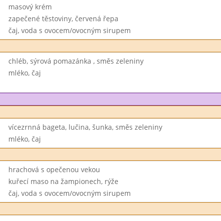
masový krém
zapečené těstoviny, červená řepa
čaj, voda s ovocem/ovocným sirupem
chléb, sýrová pomazánka , směs zeleniny
mléko, čaj
vícezrnná bageta, lučina, šunka, směs zeleniny
mléko, čaj
hrachová s opečenou vekou
kuřecí maso na žampionech, rýže
čaj, voda s ovocem/ovocným sirupem