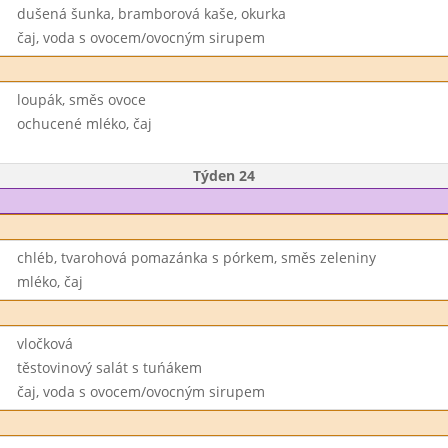
dušená šunka, bramborová kaše, okurka
čaj, voda s ovocem/ovocným sirupem
loupák, směs ovoce
ochucené mléko, čaj
Týden 24
chléb, tvarohová pomazánka s pórkem, směs zeleniny
mléko, čaj
vločková
těstovinový salát s tuńákem
čaj, voda s ovocem/ovocným sirupem