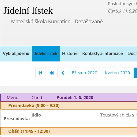
Poslední sync
Jídelní lístek
Čtvrtek 11.6.2
Mateřská škola Kunratice - Detašované
Vybrat jídelnu
Jídelní lístek
Historie
Kontakty a informace
Doch
Březen 2020
Květen 2020
Menu
Chod
Pondělí 1. 6. 2020
Přesnídávka (9:00 - 9:30)
Jídlo
Toustový chléb s
Přesnídávka
Oběd (11:45 - 12:30)