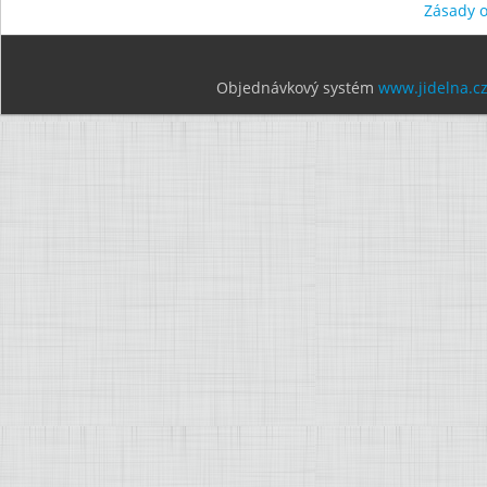
Zásady 
Objednávkový systém
www.jidelna.c