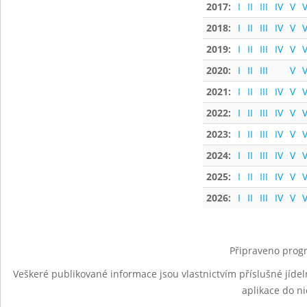
2017:
I
II
III
IV
V
V
2018:
I
II
III
IV
V
V
2019:
I
II
III
IV
V
V
2020:
I
II
III
V
V
2021:
I
II
III
IV
V
V
2022:
I
II
III
IV
V
V
2023:
I
II
III
IV
V
V
2024:
I
II
III
IV
V
V
2025:
I
II
III
IV
V
V
2026:
I
II
III
IV
V
V
Připraveno progr
Veškeré publikované informace jsou vlastnictvím příslušné jídel
aplikace do n