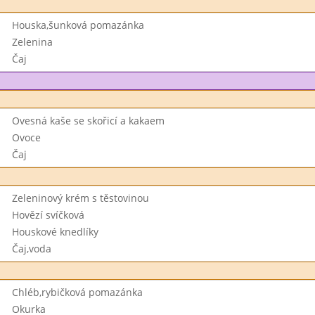
Houska,šunková pomazánka
Zelenina
Čaj
Ovesná kaše se skořicí a kakaem
Ovoce
Čaj
Zeleninový krém s těstovinou
Hovězí svíčková
Houskové knedlíky
Čaj,voda
Chléb,rybičková pomazánka
Okurka