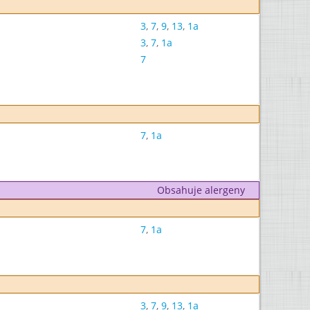
3
,
7
,
9
,
13
,
1a
3
,
7
,
1a
7
7
,
1a
Obsahuje alergeny
7
,
1a
3
,
7
,
9
,
13
,
1a