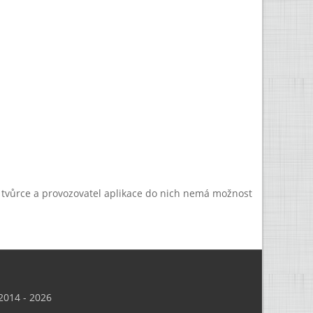
a tvůrce a provozovatel aplikace do nich nemá možnost
014 - 2026