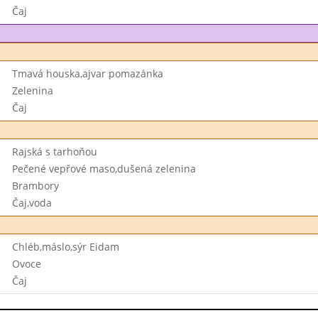
Čaj
Tmavá houska,ajvar pomazánka
Zelenina
Čaj
Rajská s tarhoňou
Pečené vepřové maso,dušená zelenina
Brambory
Čaj,voda
Chléb,máslo,sýr Eidam
Ovoce
Čaj