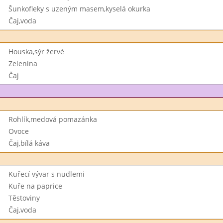
Šunkofleky s uzeným masem,kyselá okurka
Čaj,voda
Houska,sýr žervé
Zelenina
Čaj
Rohlík,medová pomazánka
Ovoce
Čaj,bílá káva
Kuřecí vývar s nudlemi
Kuře na paprice
Těstoviny
Čaj,voda