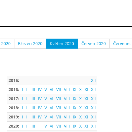
 2020
Březen 2020
Květen 2020
Červen 2020
Červenec
2015:
XII
2016:
I
II
III
IV
V
VI
VII
VIII
IX
X
XI
XII
2017:
I
II
III
IV
V
VI
VII
VIII
IX
X
XI
XII
2018:
I
II
III
IV
V
VI
VII
VIII
IX
X
XI
XII
2019:
I
II
III
IV
V
VI
VII
VIII
IX
X
XI
XII
2020:
I
II
III
V
VI
VII
VIII
IX
X
XI
XII