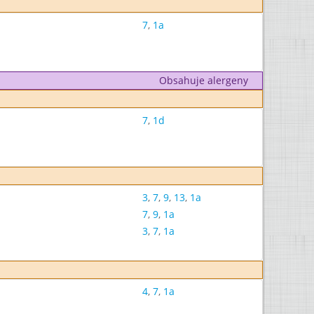
7
,
1a
Obsahuje alergeny
7
,
1d
3
,
7
,
9
,
13
,
1a
7
,
9
,
1a
3
,
7
,
1a
4
,
7
,
1a