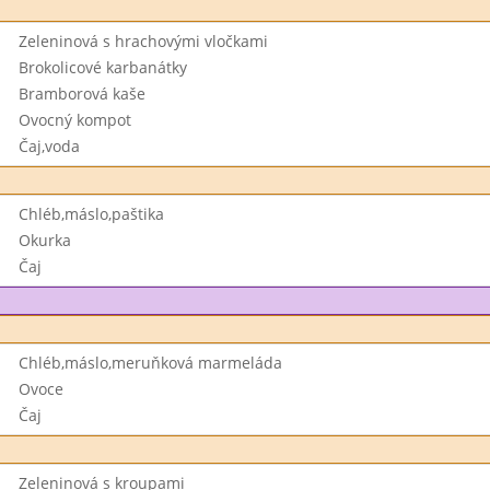
Zeleninová s hrachovými vločkami
Brokolicové karbanátky
Bramborová kaše
Ovocný kompot
Čaj,voda
Chléb,máslo,paštika
Okurka
Čaj
Chléb,máslo,meruňková marmeláda
Ovoce
Čaj
Zeleninová s kroupami