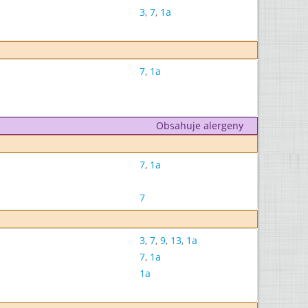
3
,
7
,
1a
7
,
1a
Obsahuje alergeny
7
,
1a
7
3
,
7
,
9
,
13
,
1a
7
,
1a
1a