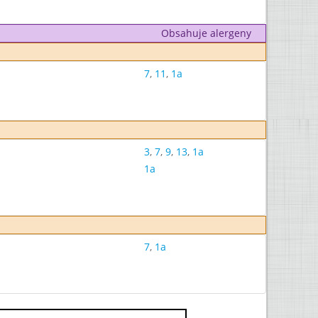
Obsahuje alergeny
7
,
11
,
1a
3
,
7
,
9
,
13
,
1a
1a
7
,
1a