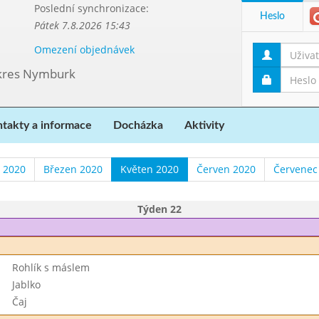
Poslední synchronizace:
Heslo
Pátek 7.8.2026 15:43
Omezení objednávek
 okres Nymburk
takty a informace
Docházka
Aktivity
 2020
Březen 2020
Květen 2020
Červen 2020
Červenec
Týden 22
Rohlík s máslem
Jablko
Čaj