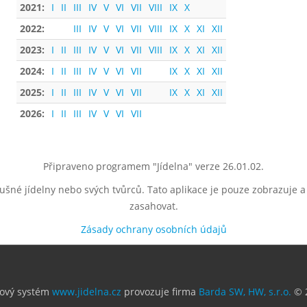
2021:
I
II
III
IV
V
VI
VII
VIII
IX
X
2022:
III
IV
V
VI
VII
VIII
IX
X
XI
XII
2023:
I
II
III
IV
V
VI
VII
VIII
IX
X
XI
XII
2024:
I
II
III
IV
V
VI
VII
IX
X
XI
XII
2025:
I
II
III
IV
V
VI
VII
IX
X
XI
XII
2026:
I
II
III
IV
V
VI
VII
Připraveno programem "Jídelna" verze 26.01.02.
lušné jídelny nebo svých tvůrců. Tato aplikace je pouze zobrazuje 
zasahovat.
Zásady ochrany osobních údajů
ový systém
www.jidelna.cz
provozuje firma
Barda SW, HW, s.r.o.
© 2