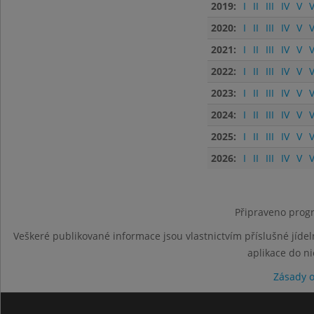
2019:
I
II
III
IV
V
V
2020:
I
II
III
IV
V
V
2021:
I
II
III
IV
V
V
2022:
I
II
III
IV
V
V
2023:
I
II
III
IV
V
V
2024:
I
II
III
IV
V
V
2025:
I
II
III
IV
V
V
2026:
I
II
III
IV
V
V
Připraveno progr
Veškeré publikované informace jsou vlastnictvím příslušné jídel
aplikace do n
Zásady 