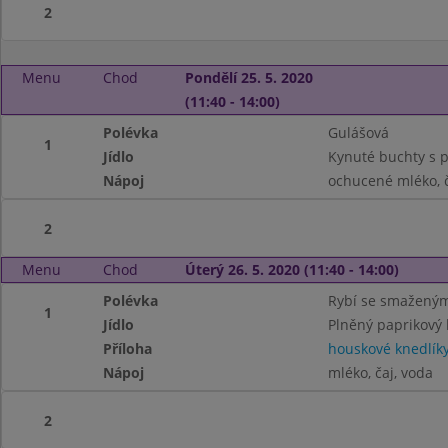
2
Menu
Chod
Pondělí 25. 5. 2020
(11:40 - 14:00)
Polévka
Gulášová
1
Jídlo
Kynuté buchty s p
Nápoj
ochucené mléko, č
2
Menu
Chod
Úterý 26. 5. 2020 (11:40 - 14:00)
Polévka
Rybí se smažený
1
Jídlo
Plněný paprikový 
Příloha
houskové knedlík
Nápoj
mléko, čaj, voda
2