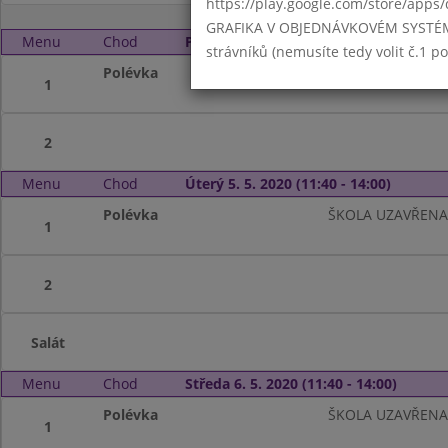
https://play.google.com/store/apps/
GRAFIKA V OBJEDNÁVKOVÉM SYSTÉMU -
Menu
Chod
Pondělí 4. 5. 2020 (11:40 - 14:00)
strávníků (nemusíte tedy volit č.1 
Polévka
ŠKOLA UZAVŘENA
1
2
Menu
Chod
Úterý 5. 5. 2020 (11:40 - 14:00)
Polévka
ŠKOLA UZAVŘENA
1
2
Salát
Menu
Chod
Středa 6. 5. 2020 (11:40 - 14:00)
Polévka
ŠKOLA UZAVŘENA
1