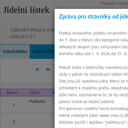
Poslední sync
Jídelní lístek
Pátek 3.7.2026
Zpráva pro strávníky od jíd
Omezení obje
Základní škola a mateřská škola Chodov, Praha 4, K
Platba stravného: platbu stravného n
vítězství 57
do 7. dne v měsíci dle kategorie (sk
věkových skupin jsou zařazováni žác
Vybrat jídelnu
Jídelní lístek
Historie
Kontakty a informace
Doch
daného věku (od 1. 9. 2026 do 31. 8.
Pokud máte v jídelníčku navoleno jídlo
Březen 2020
Duben 2020
vždy v pátek na následující týden htt
Zde jsou již uvedena jídla, která se
vzhledem k malému počtu objednávek
Menu
Chod
Pátek 1. 5. 2020 (11:40 - 14:00)
jídlo není, neznamená to, že by nezby
Polévka
ŠKOLA UZAVŘENA
jídelní lístek ve školní jídelně.
1
Pro generaci nového hesla kontaktujt
méně známých jídel: www.zskv.cz JÍ
2
Můžete využít i aplikaci "Jidelna.cz"