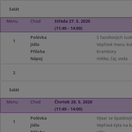
Salát
Menu
Chod
Středa 27. 5. 2020
(11:40 - 14:00)
Polévka
S fazolkových lus
1
Jídlo
Vepřové maso, ku
Příloha
brambory
Nápoj
mléko, čaj, voda
2
Salát
Menu
Chod
Čtvrtek 28. 5. 2020
(11:40 - 14:00)
Polévka
Vývar se špaldový
1
Jídlo
Vepřová kýta na k