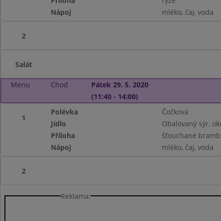
Příloha
rýže
Nápoj
mléko, čaj, voda
2
Salát
Menu
Chod
Pátek 29. 5. 2020
(11:40 - 14:00)
Polévka
Čočková
1
Jídlo
Obalovaný sýr, ok
Příloha
šťouchané bramb
Nápoj
mléko, čaj, voda
2
Reklama: