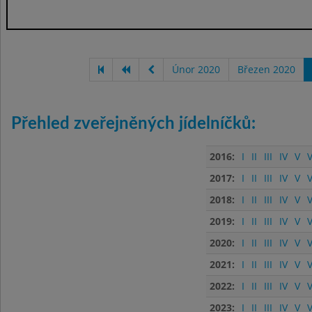
Únor 2020
Březen 2020
Přehled zveřejněných jídelníčků:
2016:
I
II
III
IV
V
V
2017:
I
II
III
IV
V
V
2018:
I
II
III
IV
V
V
2019:
I
II
III
IV
V
V
2020:
I
II
III
IV
V
V
2021:
I
II
III
IV
V
V
2022:
I
II
III
IV
V
V
2023:
I
II
III
IV
V
V