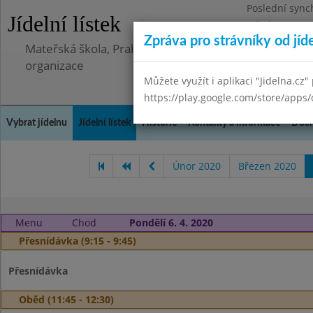
Poslední sync
Jídelní lístek
Středa 8.7.202
Zpráva pro strávníky od jíd
Mateřská škola, Praha 5 - Barrandov, Lohniského 851
organizace
Můžete využít i aplikaci "Jidelna.cz"
https://play.google.com/store/apps/
Vybrat jídelnu
Jídelní lístek
Historie
Kontakty a informace
Doch
Únor 2020
Březen 2020
Menu
Chod
Pondělí 6. 4. 2020
Přesnídávka (9:15 - 9:45)
Přesnídávka
Oběd (11:45 - 12:30)