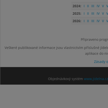
2024:
I
II
III
IV
V
V
2025:
I
II
III
IV
V
V
2026:
I
II
III
IV
V
V
Připraveno progr
Veškeré publikované informace jsou vlastnictvím příslušné jídel
aplikace do n
Zásady 
Objednávkový systém
www.jidelna.c