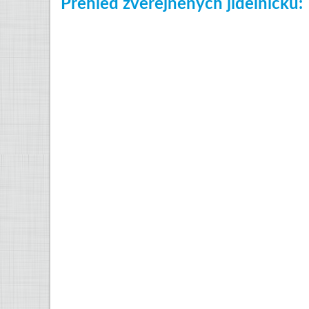
Přehled zveřejněných jídelníčků: