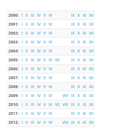
2000:
I
II
III
IV
V
VI
IX
X
XI
XII
2001:
I
II
III
IV
V
VI
IX
X
XI
XII
2002:
I
II
III
IV
V
VI
IX
X
XI
XII
2003:
I
II
III
IV
V
VI
IX
X
XI
XII
2004:
I
II
III
IV
V
VI
IX
X
XI
XII
2005:
I
II
III
IV
V
VI
VII
IX
X
XI
XII
2006:
I
II
III
IV
V
VI
IX
X
XI
XII
2007:
I
II
III
IV
V
VI
IX
X
XI
XII
2008:
I
II
III
IV
V
VI
IX
X
XI
XII
2009:
I
II
III
IV
V
VI
VIII
IX
X
XI
XII
2010:
I
II
III
IV
V
VI
VII
VIII
IX
X
XI
XII
2011:
I
II
III
IV
V
VI
IX
X
XI
XII
2012:
I
II
III
IV
V
VI
VIII
IX
X
XI
XII