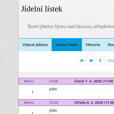
Jídelní lístek
Školní jídelna Týnec nad Sázavou, příspěvk
Vybrat jídelnu
Jídelní lístek
Historie
Kon
Úno
Menu
Chod
Úterý 7. 4. 2020 (11:00 
Jídlo
1
Menu
Chod
Středa 8. 4. 2020 (11:00
Jídlo
1