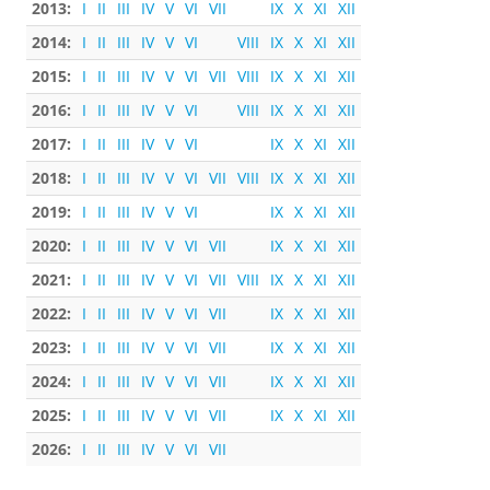
2013:
I
II
III
IV
V
VI
VII
IX
X
XI
XII
2014:
I
II
III
IV
V
VI
VIII
IX
X
XI
XII
2015:
I
II
III
IV
V
VI
VII
VIII
IX
X
XI
XII
2016:
I
II
III
IV
V
VI
VIII
IX
X
XI
XII
2017:
I
II
III
IV
V
VI
IX
X
XI
XII
2018:
I
II
III
IV
V
VI
VII
VIII
IX
X
XI
XII
2019:
I
II
III
IV
V
VI
IX
X
XI
XII
2020:
I
II
III
IV
V
VI
VII
IX
X
XI
XII
2021:
I
II
III
IV
V
VI
VII
VIII
IX
X
XI
XII
2022:
I
II
III
IV
V
VI
VII
IX
X
XI
XII
2023:
I
II
III
IV
V
VI
VII
IX
X
XI
XII
2024:
I
II
III
IV
V
VI
VII
IX
X
XI
XII
2025:
I
II
III
IV
V
VI
VII
IX
X
XI
XII
2026:
I
II
III
IV
V
VI
VII