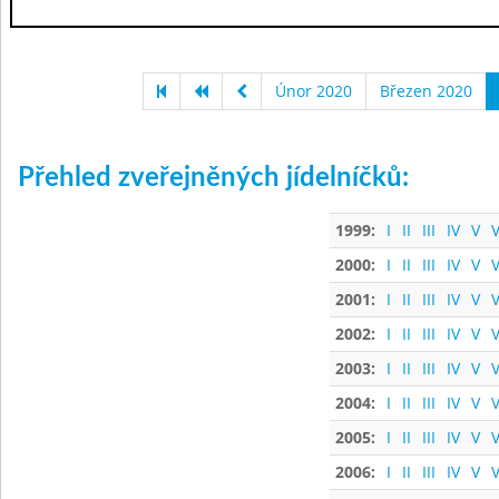
Únor 2020
Březen 2020
Přehled zveřejněných jídelníčků:
1999:
I
II
III
IV
V
V
2000:
I
II
III
IV
V
V
2001:
I
II
III
IV
V
V
2002:
I
II
III
IV
V
V
2003:
I
II
III
IV
V
V
2004:
I
II
III
IV
V
V
2005:
I
II
III
IV
V
V
2006:
I
II
III
IV
V
V