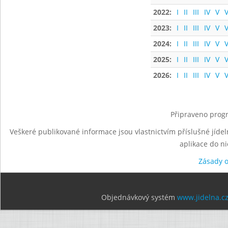
2022:
I
II
III
IV
V
V
2023:
I
II
III
IV
V
V
2024:
I
II
III
IV
V
V
2025:
I
II
III
IV
V
V
2026:
I
II
III
IV
V
V
Připraveno progr
Veškeré publikované informace jsou vlastnictvím příslušné jídel
aplikace do n
Zásady 
Objednávkový systém
www.jidelna.c