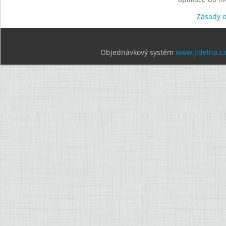
Zásady 
Objednávkový systém
www.jidelna.c