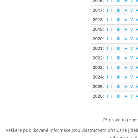
2016:
I
II
III
IV
V
V
2017:
I
II
III
IV
V
V
2018:
I
II
III
IV
V
V
2019:
I
II
III
IV
V
V
2020:
I
II
III
IV
V
V
2021:
I
II
III
IV
V
V
2022:
I
II
III
IV
V
V
2023:
I
II
III
IV
V
V
2024:
I
II
III
IV
V
V
2025:
I
II
III
IV
V
V
2026:
I
II
III
IV
V
V
Připraveno progr
Veškeré publikované informace jsou vlastnictvím příslušné jídel
aplikace do n