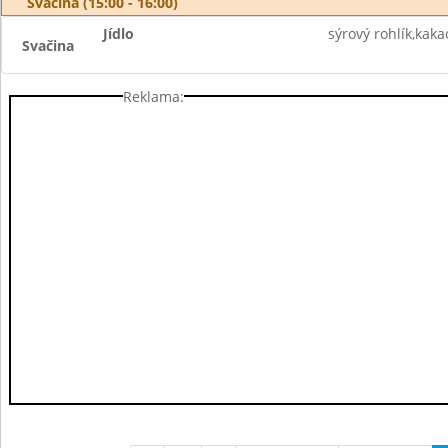
Svačina (15:00 - 16:00)
Jídlo
sýrový rohlík,kaka
Svačina
Reklama: