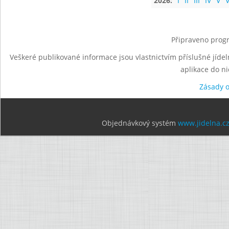
2026:
I
II
III
IV
V
V
Připraveno progr
Veškeré publikované informace jsou vlastnictvím příslušné jídel
aplikace do n
Zásady 
Objednávkový systém
www.jidelna.c