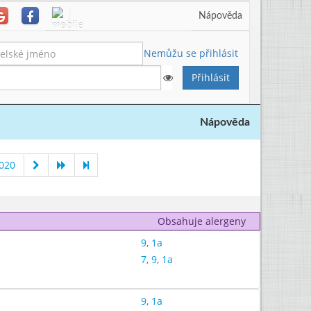
Nápověda
Nemůžu se přihlásit
Nápověda
020
Obsahuje alergeny
9
,
1a
7
,
9
,
1a
9
,
1a