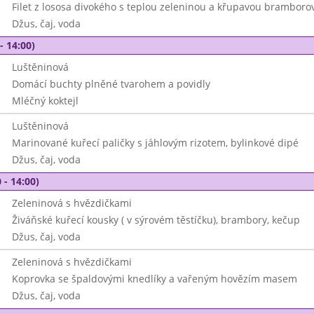
Filet z lososa divokého s teplou zeleninou a křupavou bramboro
Džus, čaj, voda
- 14:00)
Luštěninová
Domácí buchty plněné tvarohem a povidly
Mléčný koktejl
Luštěninová
Marinované kuřecí paličky s jáhlovým rizotem, bylinkové dipé
Džus, čaj, voda
 - 14:00)
Zeleninová s hvězdičkami
Živáňské kuřecí kousky ( v sýrovém těstíčku), brambory, kečup
Džus, čaj, voda
Zeleninová s hvězdičkami
Koprovka se špaldovými knedlíky a vařeným hovězím masem
Džus, čaj, voda