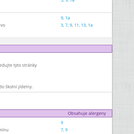
9
,
1a
ivo
3
,
7
,
9
,
11
,
13
,
1a
edujte tyto stránky
o školní jídelny.
Obsahuje alergeny
9
mínu
7
,
9