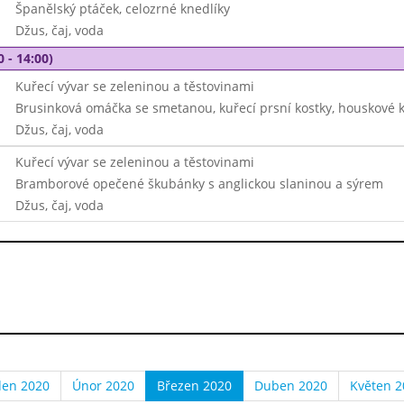
Španělský ptáček, celozrné knedlíky
Džus, čaj, voda
0 - 14:00)
Kuřecí vývar se zeleninou a těstovinami
Brusinková omáčka se smetanou, kuřecí prsní kostky, houskové k
Džus, čaj, voda
Kuřecí vývar se zeleninou a těstovinami
Bramborové opečené škubánky s anglickou slaninou a sýrem
Džus, čaj, voda
den 2020
Únor 2020
Březen 2020
Duben 2020
Květen 2