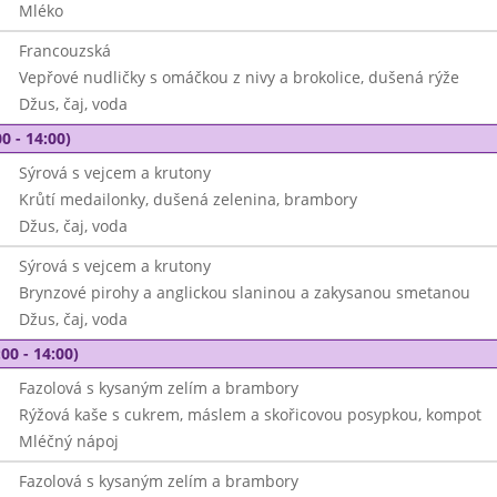
Mléko
Francouzská
Vepřové nudličky s omáčkou z nivy a brokolice, dušená rýže
Džus, čaj, voda
0 - 14:00)
Sýrová s vejcem a krutony
Krůtí medailonky, dušená zelenina, brambory
Džus, čaj, voda
Sýrová s vejcem a krutony
Brynzové pirohy a anglickou slaninou a zakysanou smetanou
Džus, čaj, voda
00 - 14:00)
Fazolová s kysaným zelím a brambory
Rýžová kaše s cukrem, máslem a skořicovou posypkou, kompot
Mléčný nápoj
Fazolová s kysaným zelím a brambory