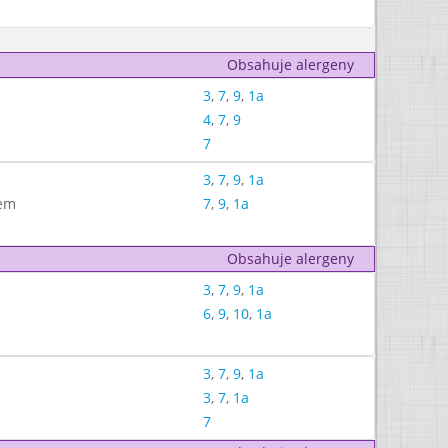
Obsahuje alergeny
3
,
7
,
9
,
1a
4
,
7
,
9
7
3
,
7
,
9
,
1a
rem
7
,
9
,
1a
Obsahuje alergeny
3
,
7
,
9
,
1a
6
,
9
,
10
,
1a
3
,
7
,
9
,
1a
3
,
7
,
1a
7