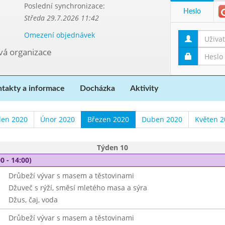
Poslední synchronizace:
Heslo
Středa 29.7.2026 11:42
Omezení objednávek
ová organizace
takty a informace
Docházka
Aktivity
den 2020
Únor 2020
Březen 2020
Duben 2020
Květen 2
Týden 10
0 - 14:00)
Drůbeží vývar s masem a těstovinami
Džuveč s rýží, směsí mletého masa a sýra
Džus, čaj, voda
Drůbeží vývar s masem a těstovinami