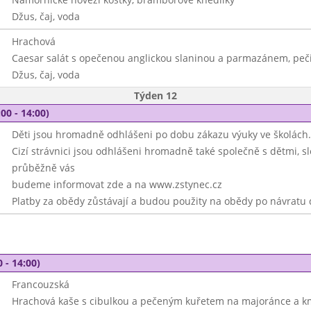
Džus, čaj, voda
Hrachová
Caesar salát s opečenou anglickou slaninou a parmazánem, peč
Džus, čaj, voda
Týden 12
00 - 14:00)
Děti jsou hromadně odhlášeni po dobu zákazu výuky ve školách.
Cizí strávnici jsou odhlášeni hromadně také společně s dětmi, sl
průběžně vás
budeme informovat zde a na www.zstynec.cz
Platby za obědy zůstávají a budou použity na obědy po návratu d
 - 14:00)
Francouzská
Hrachová kaše s cibulkou a pečeným kuřetem na majoránce a k