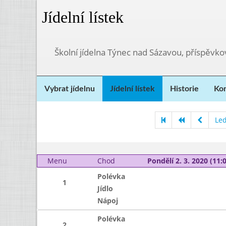
Jídelní lístek
Školní jídelna Týnec nad Sázavou, příspěvk
Vybrat jídelnu
Jídelní lístek
Historie
Kon
Le
Menu
Chod
Pondělí 2. 3. 2020 (11:0
Polévka
1
Jídlo
Nápoj
Polévka
2