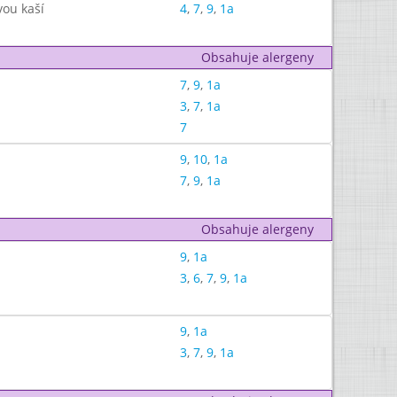
vou kaší
4
,
7
,
9
,
1a
Obsahuje alergeny
7
,
9
,
1a
3
,
7
,
1a
7
9
,
10
,
1a
7
,
9
,
1a
Obsahuje alergeny
9
,
1a
3
,
6
,
7
,
9
,
1a
9
,
1a
3
,
7
,
9
,
1a