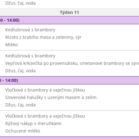
Džus, čaj, voda
Týden 11
0 - 14:00)
Kedlubnová s brambory
Rizoto z krabího masa a zeleniny, sýr
Mléko
Kedlubnová s brambory
Vepřová krkovička po provensálsku, smetanové brambory se sý
Džus, čaj, voda
 - 14:00)
Vločková s brambory a vaječnou jíškou
Slovenské halušky s uzeným masem a zelím
Džus, čaj, voda
Vločková s brambory a vaječnou jíškou
Rýžový nákyp s meruňkami
Ochucené mléko