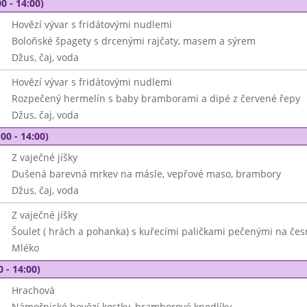
0 - 14:00)
Hovězí vývar s fridátovými nudlemi
Boloňské špagety s drcenými rajčaty, masem a sýrem
Džus, čaj, voda
Hovězí vývar s fridátovými nudlemi
Rozpečený hermelín s baby bramborami a dipé z červené řepy
Džus, čaj, voda
00 - 14:00)
Z vaječné jíšky
Dušená barevná mrkev na másle, vepřové maso, brambory
Džus, čaj, voda
Z vaječné jíšky
Šoulet ( hrách a pohanka) s kuřecími paličkami pečenými na čes
Mléko
0 - 14:00)
Hrachová
Námořnické hovězí kostky, bramborové knedlíky