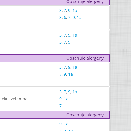
Obsahuje alergeny
3
,
7
,
9
,
1a
3
,
6
,
7
,
9
,
1a
3
,
7
,
9
,
1a
3
,
7
,
9
Obsahuje alergeny
3
,
7
,
9
,
1a
7
,
9
,
1a
3
,
7
,
9
,
1a
neku, zelenina
9
,
1a
7
Obsahuje alergeny
9
,
1a
3
,
9
,
1a