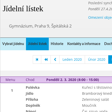
Poslední sync
Jídelní lístek
Pondělí 27.4.2
Omezení obje
Gymnázium, Praha 9, Špitálská 2
Vybrat jídelnu
Jídelní lístek
Historie
Kontakty a informace
Doch
Leden 2020
Únor 2020
Menu
Chod
Pondělí 2. 3. 2020 (8:00 - 15:00)
Polévka
Kuřecí s těstovin
1
Jídlo
Bramborový knedl
Příloha
Zeleninový salát
Doplněk
Moučník
Nápoj
Čaj, sirup, voda