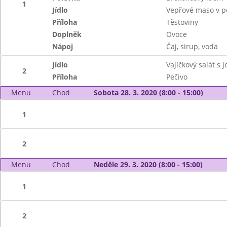
1
Jídlo
Vepřové maso v 
Příloha
Těstoviny
Doplněk
Ovoce
Nápoj
Čaj, sirup, voda
Jídlo
Vajíčkový salát s 
2
Příloha
Pečivo
Menu
Chod
Sobota 28. 3. 2020 (8:00 - 15:00)
1
2
Menu
Chod
Neděle 29. 3. 2020 (8:00 - 15:00)
1
2