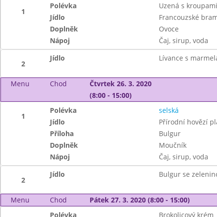
Polévka
Uzená s kroupam
1
Jídlo
Francouzské bra
Doplněk
Ovoce
Nápoj
Čaj, sirup, voda
Jídlo
Lívance s marmel
2
Menu
Chod
Čtvrtek 26. 3. 2020
(8:00 - 15:00)
Polévka
selská
1
Jídlo
Přírodní hovězí pl
Příloha
Bulgur
Doplněk
Moučník
Nápoj
Čaj, sirup, voda
Jídlo
Bulgur se zelenin
2
Menu
Chod
Pátek 27. 3. 2020 (8:00 - 15:00)
Polévka
Brokolicový krém