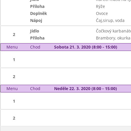
Příloha
Rýže
Doplněk
Ovoce
Nápoj
Čaj,sirup, voda
Jídlo
Čočkový karbanát
2
Příloha
Brambory, okurka
Menu
Chod
Sobota 21. 3. 2020 (8:00 - 15:00)
1
2
Menu
Chod
Neděle 22. 3. 2020 (8:00 - 15:00)
1
2