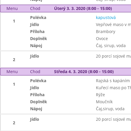
Menu
Chod
Úterý 3. 3. 2020 (8:00 - 15:00)
Polévka
kapustová
1
Jídlo
Vepřové maso v m
Příloha
Brambory
Doplněk
Ovoce
Nápoj
Čaj, sirup, voda
Jídlo
20 porcí sojové m
2
Menu
Chod
Středa 4. 3. 2020 (8:00 - 15:00)
Polévka
Rajská s kapáním
1
Jídlo
Kuřecí maso po T
Příloha
Rýže
Doplněk
Moučník
Nápoj
Čaj,sirup, voda
Jídlo
20 porcí sojové m
2