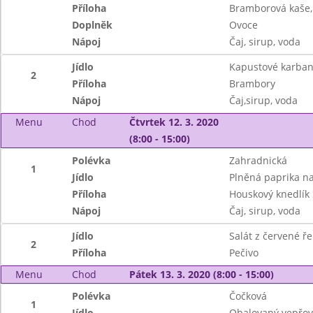
Příloha
Bramborová kaše, 
Doplněk
Ovoce
Nápoj
Čaj, sirup, voda
Jídlo
Kapustové karban
2
Příloha
Brambory
Nápoj
Čaj,sirup, voda
Menu
Chod
Čtvrtek 12. 3. 2020
(8:00 - 15:00)
Polévka
Zahradnická
1
Jídlo
Plněná paprika n
Příloha
Houskový knedlík
Nápoj
Čaj, sirup, voda
Jídlo
Salát z červené ř
2
Příloha
Pečivo
Menu
Chod
Pátek 13. 3. 2020 (8:00 - 15:00)
Polévka
Čočková
1
Jídlo
Obalovaný vepřov