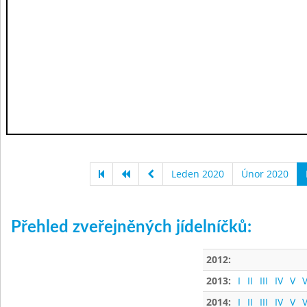
Leden 2020
Únor 2020
Přehled zveřejněných jídelníčků:
2012:
2013:
I
II
III
IV
V
V
2014:
I
II
III
IV
V
V