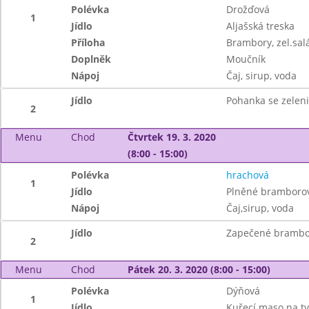
Polévka
Drožďová
1
Jídlo
Aljašská treska
Příloha
Brambory, zel.sal
Doplněk
Moučník
Nápoj
Čaj, sirup, voda
Jídlo
Pohanka se zelen
2
Menu
Chod
Čtvrtek 19. 3. 2020
(8:00 - 15:00)
Polévka
hrachová
1
Jídlo
Plněné bramborov
Nápoj
Čaj,sirup, voda
Jídlo
Zapečené brambo
2
Menu
Chod
Pátek 20. 3. 2020 (8:00 - 15:00)
Polévka
Dýňová
1
Jídlo
Kuřecí maso na t