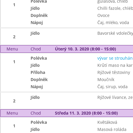
Polévka
gulášová, chléb
1
Jídlo
Chilli fazole, chlé
Doplněk
Ovoce
Nápoj
Čaj, mléko, voda
Jídlo
Bavorské vdolečky
2
Menu
Chod
Úterý 10. 3. 2020 (8:00 - 15:00)
Polévka
vývar se strouhá
1
Jídlo
Krůtí maso na kar
Příloha
Rýžové těstoviny
Doplněk
Moučník
Nápoj
Čaj, sirup, voda
Jídlo
Rýžové lívance, z
2
Menu
Chod
Středa 11. 3. 2020 (8:00 - 15:00)
Polévka
Květáková
1
Jídlo
Masová roláda