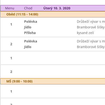
Menu
Chod
Úterý 10. 3. 2020
Oběd (11:15 - 14:00)
Polévka
Drůbeží vývar s 
1
Jídlo
Bramborové šišky
Příloha
kysané zelí
Polévka
Drůbeží vývar s 
2
Jídlo
Bramborové šišky
1
2
MŠ (9:00 - 10:00)
1
2