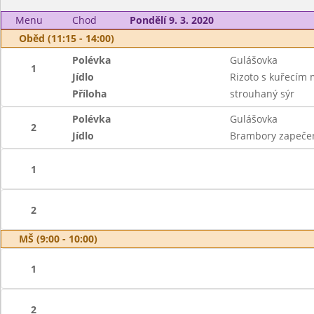
Menu
Chod
Pondělí 9. 3. 2020
Oběd (11:15 - 14:00)
Polévka
Gulášovka
1
Jídlo
Rizoto s kuřecím 
Příloha
strouhaný sýr
Polévka
Gulášovka
2
Jídlo
Brambory zapečené
1
2
MŠ (9:00 - 10:00)
1
2