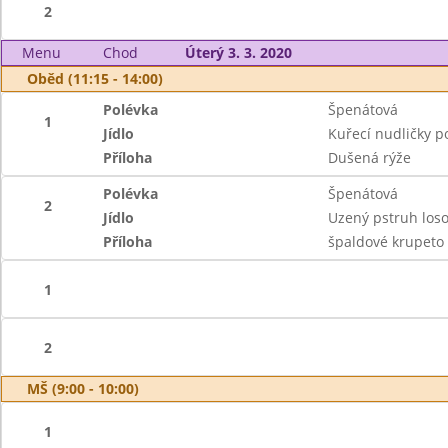
2
Menu
Chod
Úterý 3. 3. 2020
Oběd (11:15 - 14:00)
Polévka
Špenátová
1
Jídlo
Kuřecí nudličky p
Příloha
Dušená rýže
Polévka
Špenátová
2
Jídlo
Uzený pstruh loso
Příloha
špaldové krupeto
1
2
MŠ (9:00 - 10:00)
1