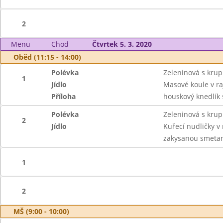
2
Menu
Chod
Čtvrtek 5. 3. 2020
Oběd (11:15 - 14:00)
Polévka
Zeleninová s krup
1
Jídlo
Masové koule v r
Příloha
houskový knedlík 
Polévka
Zeleninová s krup
2
Jídlo
Kuřecí nudličky v 
zakysanou smeta
1
2
MŠ (9:00 - 10:00)