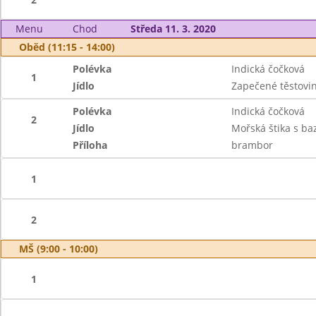
Menu
Chod
Středa 11. 3. 2020
Oběd (11:15 - 14:00)
Polévka
Indická čočková
1
Jídlo
Zapečené těstovi
Polévka
Indická čočková
2
Jídlo
Mořská štika s baz
Příloha
brambor
1
2
MŠ (9:00 - 10:00)
1