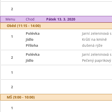
2
Menu
Chod
Pátek 13. 3. 2020
Oběd (11:15 - 14:00)
Polévka
Jarní zeleninová 
1
Jídlo
Krůtí na kmíně
Příloha
dušená rýže
Polévka
Jarní zeleninová 
2
Jídlo
Pečený paprikový
1
2
MŠ (9:00 - 10:00)
1