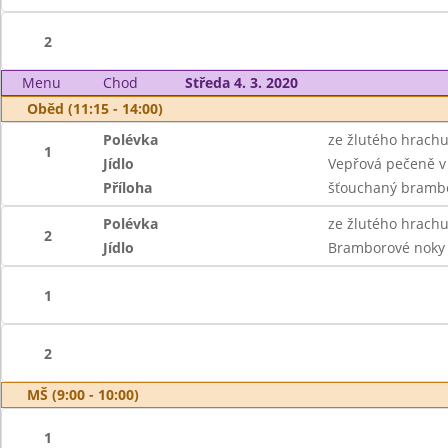
2
Menu
Chod
Středa 4. 3. 2020
Oběd (11:15 - 14:00)
Polévka
ze žlutého hrachu
1
Jídlo
Vepřová pečeně v m
Příloha
šťouchaný brambo
Polévka
ze žlutého hrachu
2
Jídlo
Bramborové noky 
1
2
MŠ (9:00 - 10:00)
1