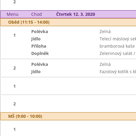
2
Menu
Chod
Čtvrtek 12. 3. 2020
Oběd (11:15 - 14:00)
Polévka
Zelná
1
Jídlo
Telecí máslový se
Příloha
bramborová kaše
Doplněk
Zeleninový salát /
Polévka
Zelná
2
Jídlo
Fazolový kotlík s 
1
2
MŠ (9:00 - 10:00)
1