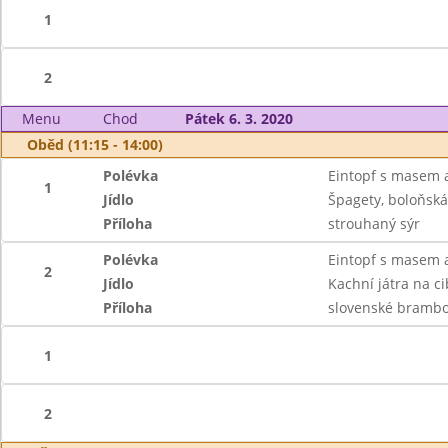
1
2
Menu
Chod
Pátek 6. 3. 2020
Oběd (11:15 - 14:00)
Polévka
Eintopf s masem 
1
Jídlo
Špagety, boloňsk
Příloha
strouhaný sýr
Polévka
Eintopf s masem 
2
Jídlo
Kachní játra na c
Příloha
slovenské brambor
1
2