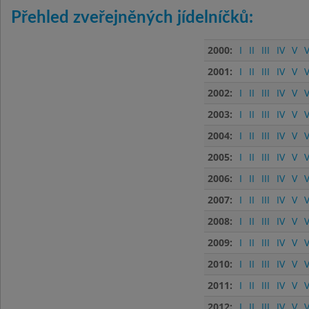
Přehled zveřejněných jídelníčků:
2000:
I
II
III
IV
V
V
2001:
I
II
III
IV
V
V
2002:
I
II
III
IV
V
V
2003:
I
II
III
IV
V
V
2004:
I
II
III
IV
V
V
2005:
I
II
III
IV
V
V
2006:
I
II
III
IV
V
V
2007:
I
II
III
IV
V
V
2008:
I
II
III
IV
V
V
2009:
I
II
III
IV
V
V
2010:
I
II
III
IV
V
V
2011:
I
II
III
IV
V
V
2012:
I
II
III
IV
V
V