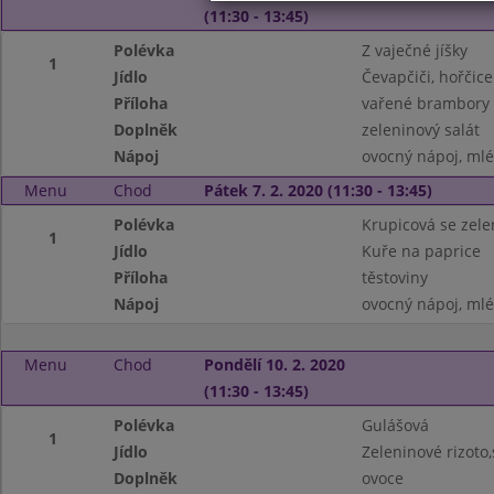
(11:30 - 13:45)
Polévka
Z vaječné jíšky
1
Jídlo
Čevapčiči, hořčice
Příloha
vařené brambory
Doplněk
zeleninový salát
Nápoj
ovocný nápoj, ml
Menu
Chod
Pátek 7. 2. 2020 (11:30 - 13:45)
Polévka
Krupicová se zel
1
Jídlo
Kuře na paprice
Příloha
těstoviny
Nápoj
ovocný nápoj, ml
Menu
Chod
Pondělí 10. 2. 2020
(11:30 - 13:45)
Polévka
Gulášová
1
Jídlo
Zeleninové rizoto,
Doplněk
ovoce