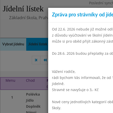
Poslední sync
Jídelní lístek
Pondělí 10.8.2
Zpráva pro strávníky od jíd
Základní škola, Praha 4, Na Líše 16
Od 22.6. 2026 nebude již možné odl
z důvodu vyúčtování ve školní jíde
může si pro oběd přijít zákonný zá
Vybrat jídelnu
Jídelní lístek
Historie
Kontakty a informace
Doch
Do 28.6. 2026 budou přeplatky za o
Prosinec 2019
Leden 2020
Vážení rodiče,
rádi bychom Vás informovali, že od 
Menu
Chod
Pondělí 3. 2. 2020
jidelně.
(11:30 - 13:45)
Stravné se navyšuje o 3,- Kč
Polévka
Frankfurtská s b
1
Jídlo
Špagety s kečupe
Nové ceny jednotlivých kategorií 
Doplněk
ovocná přesnídáv
školy.
Nápoj
ovocný nápoj, ml