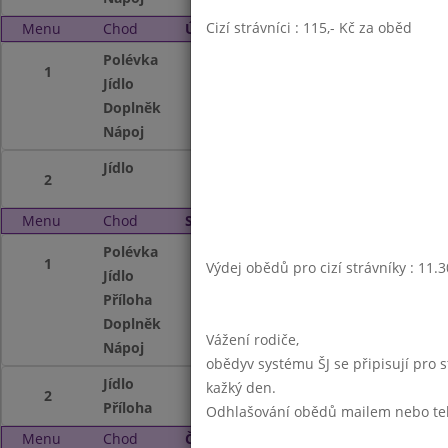
Cizí strávníci : 115,- Kč za oběd
Menu
Chod
Úterý 4. 2. 2020 (11:30 - 13:45)
Polévka
Kuřecí
1
Jídlo
Čočka na kyselo,v
Doplněk
ovoce
Nápoj
ovocný nápoj, ml
Jídlo
Palačinky s marm
2
Menu
Chod
Středa 5. 2. 2020 (11:30 - 13:45)
Polévka
Cibulačka se sýr
1
Výdej obědů pro cizí strávníky : 11.
Jídlo
Hovězí na žampi
Příloha
dušená rýže
Doplněk
ovocný jogurt
Vážení rodiče,
Nápoj
ovocný nápoj, ml
obědyv systému ŠJ se připisují pro 
Jídlo
Kuřecí plátek přír
kažký den.
2
Příloha
smetanové bramb
Odhlašování obědů mailem nebo telef
Menu
Chod
Čtvrtek 6. 2. 2020