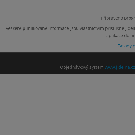
Připraveno progr
Veškeré publikované informace jsou vlastnictvím příslušné jídel
aplikace do n
Zásady 
Objednávkový systém
www.jidelna.c