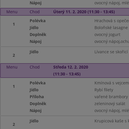
Nápoj
ovocný nápoj, ml
Menu
Chod
Úterý 11. 2. 2020 (11:30 - 13:45)
Polévka
Hrachová s opeč
1
Jídlo
Boloňské lasagne
Doplněk
ovocný jogurt
Nápoj
ovocný nápoj,och
Jídlo
Lívance se skořicí
2
Menu
Chod
Středa 12. 2. 2020
(11:30 - 13:45)
Polévka
Kmínová s vejcem
1
Jídlo
Rybí filety
Příloha
vařené brambory
Doplněk
zeleninový salát
Nápoj
ovocný nápoj, ml
Jídlo
Krupicová kaše s
2