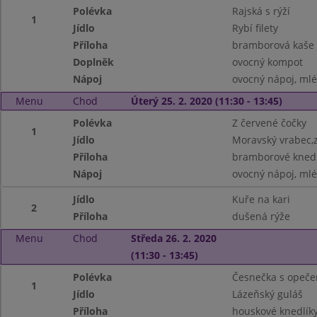
Polévka
Rajská s rýží
1
Jídlo
Rybí filety
Příloha
bramborová kaše
Doplněk
ovocný kompot
Nápoj
ovocný nápoj, ml
Menu
Chod
Úterý 25. 2. 2020 (11:30 - 13:45)
Polévka
Z červené čočky
1
Jídlo
Moravský vrabec,z
Příloha
bramborové knedl
Nápoj
ovocný nápoj, ml
Jídlo
Kuře na kari
2
Příloha
dušená rýže
Menu
Chod
Středa 26. 2. 2020
(11:30 - 13:45)
Polévka
Česnečka s opeč
1
Jídlo
Lázeňský guláš
Příloha
houskové knedlík