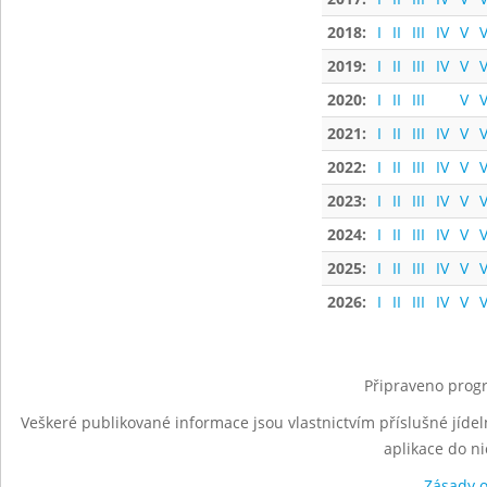
2018:
I
II
III
IV
V
V
2019:
I
II
III
IV
V
V
2020:
I
II
III
V
V
2021:
I
II
III
IV
V
V
2022:
I
II
III
IV
V
V
2023:
I
II
III
IV
V
V
2024:
I
II
III
IV
V
V
2025:
I
II
III
IV
V
V
2026:
I
II
III
IV
V
V
Připraveno progr
Veškeré publikované informace jsou vlastnictvím příslušné jídel
aplikace do n
Zásady 