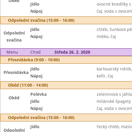
Oběd
Jídlo
ovocné knedlíky 
Nápoj
čaj, voda s ovoc
Odpolední svačina (15:00 - 16:00)
Jídlo
chléb, šunková pě
Odpolední
Nápoj
mléko, čaj
svačina
Menu
Chod
Středa 26. 2. 2020
Přesnídávka (9:00 - 10:00)
Jídlo
karlovarský rohlí
Přesnídávka
Nápoj
kefír, čaj
Oběd (11:00 - 14:00)
Polévka
zeleninová s jáhl
Oběd
Jídlo
milánské špagety
Nápoj
čaj, voda s ovoc
Odpolední svačina (15:00 - 16:00)
Jídlo
řecký chléb, máslo
Odpolední