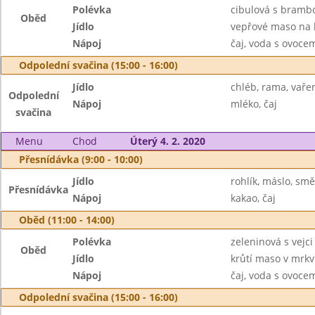
Polévka
cibulová s bram
Oběd
Jídlo
vepřové maso na k
Nápoj
čaj, voda s ovoc
Odpolední svačina (15:00 - 16:00)
Jídlo
chléb, rama, vaře
Odpolední
Nápoj
mléko, čaj
svačina
Menu
Chod
Úterý 4. 2. 2020
Přesnídávka (9:00 - 10:00)
Jídlo
rohlík, máslo, sm
Přesnídávka
Nápoj
kakao, čaj
Oběd (11:00 - 14:00)
Polévka
zeleninová s vejci
Oběd
Jídlo
krůtí maso v mrkv
Nápoj
čaj, voda s ovoc
Odpolední svačina (15:00 - 16:00)