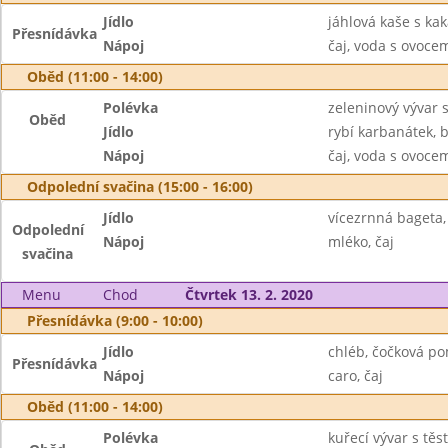
Jídlo
jáhlová kaše s ka
Přesnídávka
Nápoj
čaj, voda s ovoc
Oběd (11:00 - 14:00)
Polévka
zeleninový vývar 
Oběd
Jídlo
rybí karbanátek,
Nápoj
čaj, voda s ovoc
Odpolední svačina (15:00 - 16:00)
Jídlo
vícezrnná bageta,
Odpolední
Nápoj
mléko, čaj
svačina
Menu
Chod
Čtvrtek 13. 2. 2020
Přesnídávka (9:00 - 10:00)
Jídlo
chléb, čočková p
Přesnídávka
Nápoj
caro, čaj
Oběd (11:00 - 14:00)
Polévka
kuřecí vývar s těs