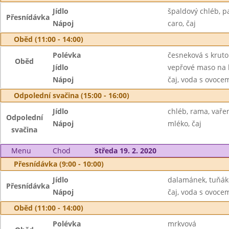
Jídlo
špaldový chléb, p
Přesnídávka
Nápoj
caro, čaj
Oběd (11:00 - 14:00)
Polévka
česneková s krut
Oběd
Jídlo
vepřové maso na 
Nápoj
čaj, voda s ovoc
Odpolední svačina (15:00 - 16:00)
Jídlo
chléb, rama, vaře
Odpolední
Nápoj
mléko, čaj
svačina
Menu
Chod
Středa 19. 2. 2020
Přesnídávka (9:00 - 10:00)
Jídlo
dalamánek, tuňák
Přesnídávka
Nápoj
čaj, voda s ovoc
Oběd (11:00 - 14:00)
Polévka
mrkvová