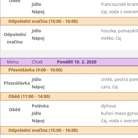
Oběd
Jídlo
francouzské bram
Nápoj
čaj, voda s ovoc
Odpolední svačina (15:00 - 16:00)
Jídlo
houska, pomazánk
Odpolední
Nápoj
mléko, čaj
svačina
Menu
Chod
Pondělí 10. 2. 2020
Přesnídávka (9:00 - 10:00)
Jídlo
chléb, pestrá po
Přesnídávka
Nápoj
caro, čaj
Oběd (11:00 - 14:00)
Polévka
dýňová
Oběd
Jídlo
kuřecí maso gyros
Nápoj
čaj, voda s ovoc
Odpolední svačina (15:00 - 16:00)