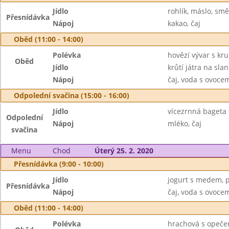
Jídlo
rohlík, máslo, sm
Přesnídávka
Nápoj
kakao, čaj
Oběd (11:00 - 14:00)
Polévka
hovězí vývar s krup
Oběd
Jídlo
krůtí játra na slan
Nápoj
čaj, voda s ovoc
Odpolední svačina (15:00 - 16:00)
Jídlo
vícezrnná bageta 
Odpolední
Nápoj
mléko, čaj
svačina
Menu
Chod
Úterý 25. 2. 2020
Přesnídávka (9:00 - 10:00)
Jídlo
jogurt s medem, p
Přesnídávka
Nápoj
čaj, voda s ovoc
Oběd (11:00 - 14:00)
Polévka
hrachová s opeče