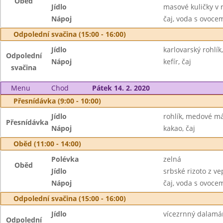
Oběd
Jídlo
masové kuličky v 
Nápoj
čaj, voda s ovoc
Odpolední svačina (15:00 - 16:00)
Jídlo
karlovarský rohlí
Odpolední
Nápoj
kefír, čaj
svačina
Menu
Chod
Pátek 14. 2. 2020
Přesnídávka (9:00 - 10:00)
Jídlo
rohlík, medové má
Přesnídávka
Nápoj
kakao, čaj
Oběd (11:00 - 14:00)
Polévka
zelná
Oběd
Jídlo
srbské rizoto z v
Nápoj
čaj, voda s ovoc
Odpolední svačina (15:00 - 16:00)
Jídlo
vícezrnný dalamán
Odpolední