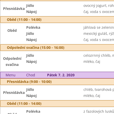
Jídlo
ovocný jogurt, roh
Přesnídávka
Nápoj
čaj, voda s ovoc
Oběd (11:00 - 14:00)
Polévka
jáhlová se zeleni
Oběd
Jídlo
mexický guláš, rý
Nápoj
čaj, voda s ovoc
Odpolední svačina (15:00 - 16:00)
Jídlo
celozrnný chléb, m
Odpolední
Nápoj
mléko, čaj
svačina
Menu
Chod
Pátek 7. 2. 2020
Přesnídávka (9:00 - 10:00)
Jídlo
chléb, tvarohová
Přesnídávka
Nápoj
mléko, čaj
Oběd (11:00 - 14:00)
Polévka
z fazolových lusk