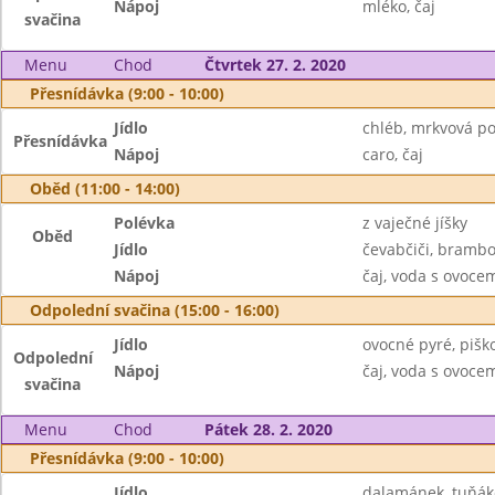
Nápoj
mléko, čaj
svačina
Menu
Chod
Čtvrtek 27. 2. 2020
Přesnídávka (9:00 - 10:00)
Jídlo
chléb, mrkvová p
Přesnídávka
Nápoj
caro, čaj
Oběd (11:00 - 14:00)
Polévka
z vaječné jíšky
Oběd
Jídlo
čevabčiči, brambo
Nápoj
čaj, voda s ovoc
Odpolední svačina (15:00 - 16:00)
Jídlo
ovocné pyré, pišk
Odpolední
Nápoj
čaj, voda s ovoc
svačina
Menu
Chod
Pátek 28. 2. 2020
Přesnídávka (9:00 - 10:00)
Jídlo
dalamánek, tuňák