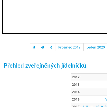
Prosinec 2019
Leden 2020
Přehled zveřejněných jídelníčků:
2012:
2013:
2014:
2016:
V
2017:
I
II
III
IV
V
V