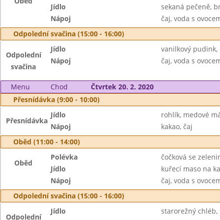
Oběd
Jídlo
sekaná pečeně, b
Nápoj
čaj, voda s ovoc
Odpolední svačina (15:00 - 16:00)
Jídlo
vanilkový pudink, 
Odpolední
Nápoj
čaj, voda s ovoc
svačina
Menu
Chod
Čtvrtek 20. 2. 2020
Přesnídávka (9:00 - 10:00)
Jídlo
rohlík, medové má
Přesnídávka
Nápoj
kakao, čaj
Oběd (11:00 - 14:00)
Polévka
čočková se zeleni
Oběd
Jídlo
kuřecí maso na kar
Nápoj
čaj, voda s ovoc
Odpolední svačina (15:00 - 16:00)
Jídlo
starorežný chléb,
Odpolední