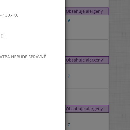
Obsahuje alergeny
 130,- KČ
1
,
7
,
9
1
7
D ,
7
PLATBA NEBUDE SPRÁVNĚ
Obsahuje alergeny
1
,
9
1
,
3
,
7
1
Obsahuje alergeny
4
,
7
1
,
3
,
7