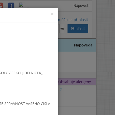
Nápověda
Close
×
Nemůžu se přihlásit
Nápověda
2020
Y,V SEKCI JÍDELNÍČEK),
Obsahuje alergeny
1
,
3
,
7
1
JTE SPRÁVNOST VAŠEHO ČÍSLA
1
,
3