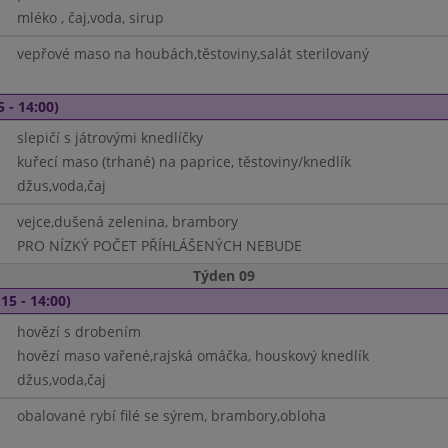
mléko , čaj,voda, sirup
vepřové maso na houbách,těstoviny,salát sterilovaný
5 - 14:00)
slepičí s játrovými knedlíčky
kuřecí maso (trhané) na paprice, těstoviny/knedlík
džus,voda,čaj
vejce,dušená zelenina, brambory
PRO NÍZKÝ POČET PŘÍHLÁŠENÝCH NEBUDE
Týden 09
15 - 14:00)
hovězí s drobením
hovězí maso vařené,rajská omáčka, houskový knedlík
džus,voda,čaj
obalované rybí filé se sýrem, brambory,obloha