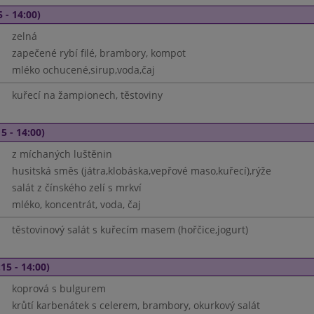
 - 14:00)
zelná
zapečené rybí filé, brambory, kompot
mléko ochucené,sirup,voda,čaj
kuřecí na žampionech, těstoviny
5 - 14:00)
z míchaných luštěnin
husitská směs (játra,klobáska,vepřové maso,kuřecí),rýže
salát z čínského zelí s mrkví
mléko, koncentrát, voda, čaj
těstovinový salát s kuřecím masem (hořčice,jogurt)
15 - 14:00)
koprová s bulgurem
krůtí karbenátek s celerem, brambory, okurkový salát