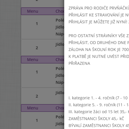
ZPRÁVA PRO RODIČE PRVŇÁČK
Menu
Chod
Úterý 4. 2. 2020 (11:15 
PŘIHLÁSIT KE STRAVOVÁNÍ JE N
Polévka
PŘIHLÁSIT JE MŮŽETE JIŽ NYNÍ! 25
1
Jídlo
Nápoj
PRO OSTATNÍ STRÁVNÍKY VŠE Z
PŘIHLÁSIT, OD DRUHÉHO DNE 
Jídlo
2
ZÁLOHA NA ŠKOLNÍ ROK JE 700,
K PLATBĚ JE NUTNÉ UVÉST PŘ
Menu
Chod
Středa 5. 2. 2020 (11:15
PŘIŘAZENA
Polévka
1
Jídlo
Nápoj
Jídlo
2
I. kategorie 1. - 4. ročník (7 - 1
II. kategorie 5. - 9. ročník (11 -
Menu
Chod
Čtvrtek 6. 2. 2020 (11:1
III. kategorie žáci od 15 let 35,
Polévka
ZAMĚSTNANCI ŠKOLY 45,- kČ
1
Jídlo
BÝVALÍ ZAMĚSTNANCI ŠKOLY 45