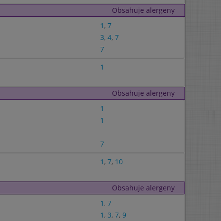
Obsahuje alergeny
1
,
7
3
,
4
,
7
7
1
Obsahuje alergeny
1
1
7
1
,
7
,
10
Obsahuje alergeny
1
,
7
1
,
3
,
7
,
9