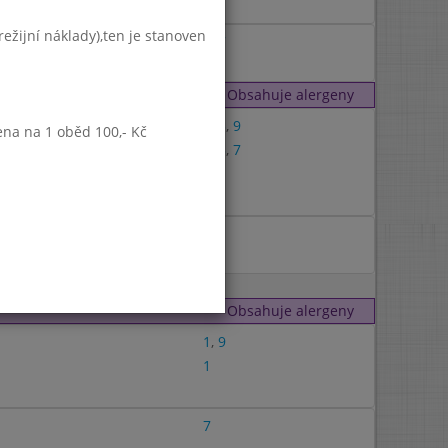
7
ežijní náklady),ten je stanoven
3
,
7
Obsahuje alergeny
1
,
3
,
9
ena na 1 oběd 100,- Kč
1
,
3
,
7
1
Obsahuje alergeny
1
,
9
1
7