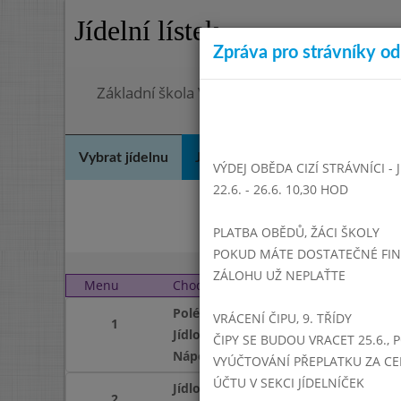
Jídelní lístek
Zpráva pro strávníky od 
Základní škola Vrbno pod Pradědem, okres 
Vybrat jídelnu
Jídelní lístek
Historie
Kon
VÝDEJ OBĚDA CIZÍ STRÁVNÍCI -
22.6. - 26.6. 10,30 HOD
Pro
PLATBA OBĚDŮ, ŽÁCI ŠKOLY
POKUD MÁTE DOSTATEČNÉ FINAN
ZÁLOHU UŽ NEPLAŤTE
Menu
Chod
Pondělí 3. 2. 2020 (11:1
Polévka
VRÁCENÍ ČIPU, 9. TŘÍDY
1
Jídlo
ČIPY SE BUDOU VRACET 25.6., 
Nápoj
VYÚČTOVÁNÍ PŘEPLATKU ZA CE
ÚČTU V SEKCI JÍDELNÍČEK
Jídlo
2