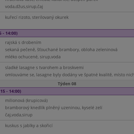
voda,džus,sirup,čaj
kuřecí rizoto, sterilovaný okurek
5 - 14:00)
rajská s drobením
sekaná pečeně, šťouchané brambory, obloha zeleninová
mléko ochucené, sirup,voda
sladké lasagne s tvarohem a broskvemi
omlouváme se, lasagne byly dodány ve špatné kvalitě, místo nich
Týden 08
15 - 14:00)
milionová (krupicová)
bramborový knedlík plněný uzeninou, kyselé zelí
čaj,voda,sirup
kuskus s jablky a skořicí