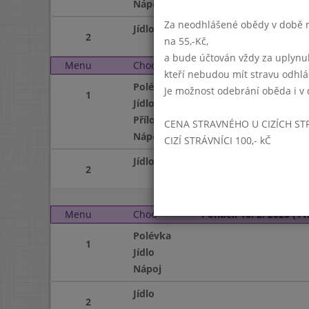
Nápoj
Za neodhlášené obědy v době ne
Jídlo
2
na 55,-Kč,
a bude účtován vždy za uplynu
Menu
Chod
Pátek 7. 2. 2020 (11:15 
kteří nebudou mít stravu odhl
Polévka
Je možnost odebrání oběda i v 
1
Jídlo
Příloha
CENA STRAVNÉHO U CIZÍCH ST
Nápoj
CIZÍ STRÁVNÍCI 100,- kČ
Jídlo
2
Menu
Chod
Pondělí 10. 2. 2020 (11:
Polévka
1
Jídlo
Nápoj
Jídlo
2