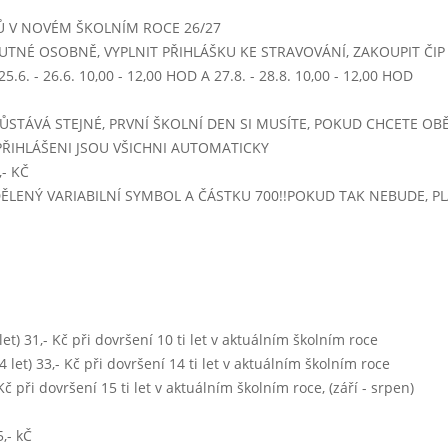
Ů V NOVÉM ŠKOLNÍM ROCE 26/27
- 14:00)
UTNÉ OSOBNĚ, VYPLNIT PŘIHLÁŠKU KE STRAVOVÁNÍ, ZAKOUPIT ČIP -
z ovesných vloček
.6. - 26.6. 10,00 - 12,00 HOD A 27.8. - 28.8. 10,00 - 12,00 HOD
hovězi znojemská pečeně, rýže, salát mrkvový s jablky
capuccino, čaj,sirup,voda
ŮSTÁVÁ STEJNÉ, PRVNÍ ŠKOLNÍ DEN SI MUSÍTE, POKUD CHCETE OBĚ
PŘIHLÁŠENI JSOU VŠICHNI AUTOMATICKY
kukuřice na másle, brambory, mrkvový salát s jablky
- KČ
IDĚLENÝ VARIABILNÍ SYMBOL A ČÁSTKU 700!!POKUD TAK NEBUDE, 
 - 14:00)
pohanková
segedínský guláš, houskový /špaldový knedlík
čaj,voda,sirup
kuřecí stehno, rýže s černou čočkou, kyselý okurek
0 let) 31,- Kč při dovršení 10 ti let v aktuálním školním roce
 14 let) 33,- Kč při dovršení 14 ti let v aktuálním školním roce
5 - 14:00)
- Kč při dovršení 15 ti let v aktuálním školním roce, (září - srpen)
španělská rybí polévka (s rajčaty)
zapečené těstoviny s kuřecím masem a se sýrem
,- kČ