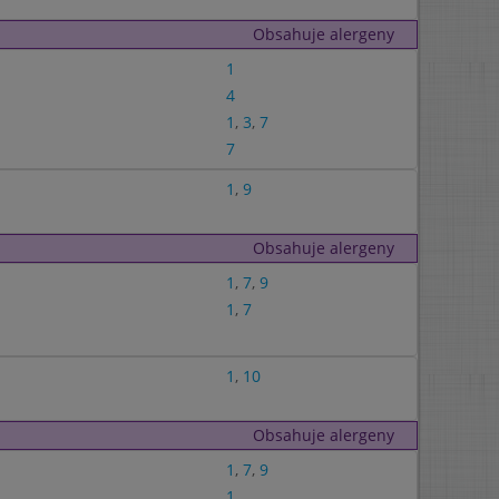
Obsahuje alergeny
1
4
1
,
3
,
7
7
1
,
9
Obsahuje alergeny
1
,
7
,
9
1
,
7
1
,
10
Obsahuje alergeny
1
,
7
,
9
1