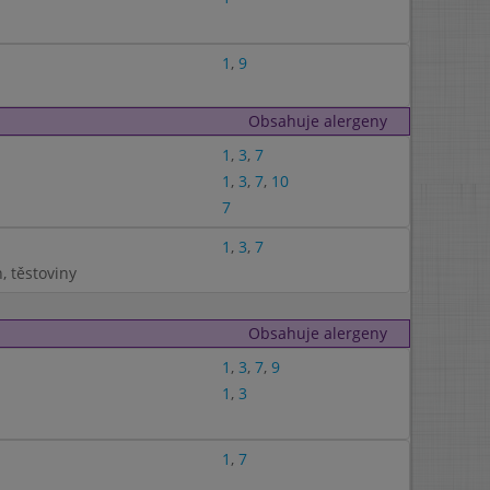
1
,
9
Obsahuje alergeny
1
,
3
,
7
1
,
3
,
7
,
10
7
1
,
3
,
7
, těstoviny
Obsahuje alergeny
1
,
3
,
7
,
9
1
,
3
1
,
7