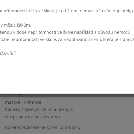
voda s citronem,čaj se zázvorem,mléko/musli
přítomnosti žáka ve škole, je od 2.dne nemoci účtován doplatek, (r
zapečený květák, brambory
lý měsíc žákům,
- 14:00)
ášenou v době nepřítomnosti ve škole,například z důvodu nemoci.
zeleninová s játrovými nočky
době nepřítomnosti ve škole, za nedotovanou cenu, která je stanov
dukátové buchtičky s krémem - čokoládovým
pro děti: hruška
RÁVNÍKŮ:
čaj mátový,voda,sirup
vepřový guláš, chleba
Týden 07
15 - 14:00)
masová - krémová
halušky s kyselým zelím a uzeným
sirup,voda, čaj se zázvorem
dušená brokolice se sýrem, brambory