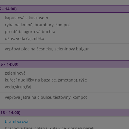
 - 14:00)
kapustová s kuskusem
ryba na kmíně, brambory, kompot
pro děti: jogurtová buchta
džus, voda,čaj,mléko
vepřová plec na česneku, zeleninový bulgur
5 - 14:00)
zeleninová
kuřecí nudličky na bazalce, (smetana), rýže
voda,sirup,čaj
vepřová játra na cibulce, těstoviny, kompot
15 - 14:00)
bramborová
hrachová kaše, chleba, kukuřice, dospělí párek