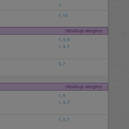
7
1
,
10
Obsahuje alergeny
1
,
3
,
9
1
,
3
,
7
3
,
7
Obsahuje alergeny
1
,
9
1
,
3
,
7
1
,
3
,
7