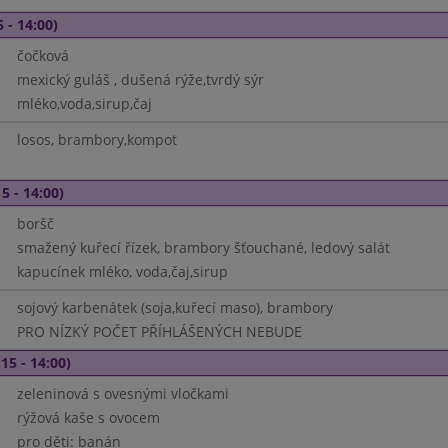
 - 14:00)
čočková
mexický guláš , dušená rýže,tvrdý sýr
mléko,voda,sirup,čaj
losos, brambory,kompot
5 - 14:00)
boršč
smažený kuřecí řízek, brambory šťouchané, ledový salát
kapucínek mléko, voda,čaj,sirup
sojový karbenátek (soja,kuřecí maso), brambory
PRO NÍZKÝ POČET PŘÍHLÁŠENÝCH NEBUDE
15 - 14:00)
zeleninová s ovesnými vločkami
rýžová kaše s ovocem
pro děti: banán