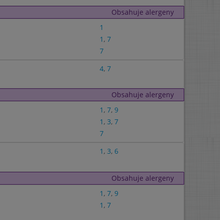
Obsahuje alergeny
1
1
,
7
7
4
,
7
Obsahuje alergeny
1
,
7
,
9
1
,
3
,
7
7
1
,
3
,
6
Obsahuje alergeny
1
,
7
,
9
1
,
7