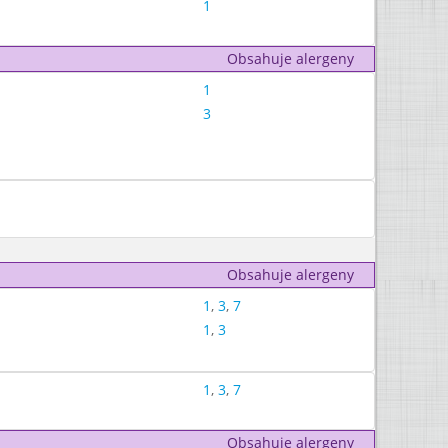
1
Obsahuje alergeny
1
3
Obsahuje alergeny
1
,
3
,
7
1
,
3
1
,
3
,
7
Obsahuje alergeny