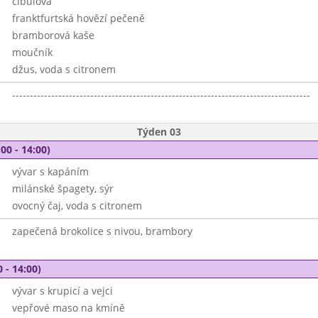
cibulová
franktfurtská hovězí pečeně
bramborová kaše
moučník
džus, voda s citronem
------------------------------------------------------------------------------------
Týden 03
00 - 14:00)
vývar s kapáním
milánské špagety, sýr
ovocný čaj, voda s citronem
zapečená brokolice s nivou, brambory
 - 14:00)
vývar s krupicí a vejci
vepřové maso na kmíně