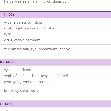
halušky se zelím a anglickou slaninou
 - 14:00)
vývar s vaječnou jíškou
drůbeží játra po provensálsku
rýže
džus, voda s citronem
zeleninový talíř, rybí pomazánka, pečivo
0 - 14:00)
vývar s vločkami
vepřová pečeně, houskový knedlík, zelí
ovocný čaj, voda s citronem
krupkový salát, pečivo
0 - 14:00)