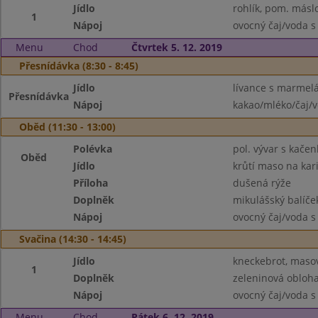
Jídlo
rohlík, pom. másl
1
Nápoj
ovocný čaj/voda s
Menu
Chod
Čtvrtek 5. 12. 2019
Přesnídávka (8:30 - 8:45)
Jídlo
lívance s marmel
Přesnídávka
Nápoj
kakao/mléko/čaj/
Oběd (11:30 - 13:00)
Polévka
pol. vývar s kače
Oběd
Jídlo
krůtí maso na kar
Příloha
dušená rýže
Doplněk
mikulášský balíček
Nápoj
ovocný čaj/voda s
Svačina (14:30 - 14:45)
Jídlo
kneckebrot, maso
1
Doplněk
zeleninová obloh
Nápoj
ovocný čaj/voda s
Menu
Chod
Pátek 6. 12. 2019