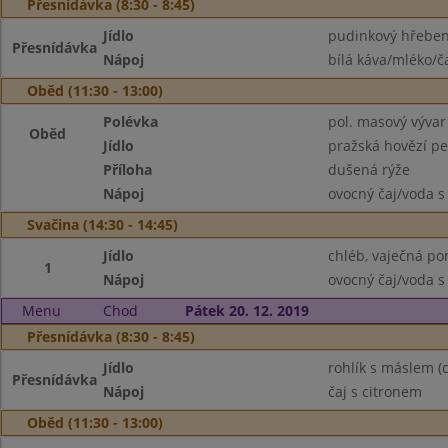
Přesnídávka (8:30 - 8:45)
Jídlo
pudinkový hřebe
Přesnídávka
Nápoj
bílá káva/mléko/č
Oběd (11:30 - 13:00)
Polévka
pol. masový vývar
Oběd
Jídlo
pražská hovězí p
Příloha
dušená rýže
Nápoj
ovocný čaj/voda s
Svačina (14:30 - 14:45)
Jídlo
chléb, vaječná p
1
Nápoj
ovocný čaj/voda s
Menu
Chod
Pátek 20. 12. 2019
Přesnídávka (8:30 - 8:45)
Jídlo
rohlík s máslem (
Přesnídávka
Nápoj
čaj s citronem
Oběd (11:30 - 13:00)