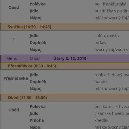
Polévka
pol. frankfurtská
Oběd
Jídlo
buchtičky s pud
Nápoj
mléko/ovocný čaj/
Svačina (14:30 - 14:45)
Jídlo
chléb, máslo
1
Doplněk
mrkev
Nápoj
ovocný čaj/voda s
Menu
Chod
Úterý 3. 12. 2019
Přesnídávka (8:30 - 8:45)
Jídlo
rohlík, šlehaný tv
Přesnídávka
Doplněk
banán
Nápoj
mléko/ovocný čaj/
Oběd (11:30 - 13:00)
Polévka
pol. kuřecí s hvě
Oběd
Jídlo
cikánská hovězí 
Příloha
knedlík
Nápoj
mléko/ovocný čaj/