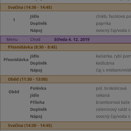
Svačina (14:30 - 14:45)
Jídlo
chléb, fazolová p
1
Doplněk
paprika
Nápoj
ovocný čaj/voda s
Menu
Chod
Středa 4. 12. 2019
Přesnídávka (8:30 - 8:45)
Jídlo
kaiserka, rybí pom
Přesnídávka
Doplněk
kedlubna
Nápoj
čaj s mlékem/mlék
Oběd (11:30 - 13:00)
Polévka
pol. brokolicová
Oběd
Jídlo
sekaná
Příloha
bramborová kaše
Doplněk
zeleninový salát 
Nápoj
ovocný čaj/voda s
Svačina (14:30 - 14:45)