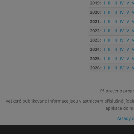
2019:
I
II
III
IV
V
V
2020:
I
II
III
IV
V
V
2021:
I
II
III
IV
V
V
2022:
I
II
III
IV
V
V
2023:
I
II
III
IV
V
V
2024:
I
II
III
IV
V
V
2025:
I
II
III
IV
V
V
2026:
I
II
III
IV
V
V
Připraveno progr
Veškeré publikované informace jsou vlastnictvím příslušné jídel
aplikace do n
Zásady 