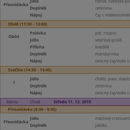
Jídlo
rohlík, švédská 
Přesnídávka
Doplněk
zelenina
Nápoj
čaj s mlékem/mlék
Oběd (11:30 - 13:00)
Polévka
pol. risipisi
Oběd
Jídlo
vepřový guláš
Příloha
knedlík
Doplněk
mandarinka
Nápoj
ovocný čaj/voda s
Svačina (14:30 - 14:45)
Jídlo
chléb, pom. másl
1
Doplněk
zelenina
Nápoj
ovocný čaj/voda s
Menu
Chod
Středa 11. 12. 2019
Přesnídávka (8:30 - 8:45)
Jídlo
máslový croissant
Přesnídávka
Doplněk
jablko