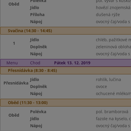
Polévka
pol. vývar s kusk
Oběd
Jídlo
hovězí znojemská
Příloha
dušená rýže
Nápoj
ovocný čaj/voda s
Svačina (14:30 - 14:45)
Jídlo
chléb, pažitkové 
1
Doplněk
zeleninová obloh
Nápoj
ovocný čaj/voda s
Menu
Chod
Pátek 13. 12. 2019
Přesnídávka (8:30 - 8:45)
Jídlo
rohlík, lučina
Přesnídávka
Doplněk
ovoce
Nápoj
ochucené mléko/m
Oběd (11:30 - 13:00)
Polévka
pol. bramborová
Oběd
Jídlo
fazole na kyselo, 
Nápoj
ovocný čaj/voda s