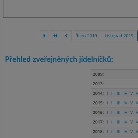
Říjen 2019
Listopad 2019
Přehled zveřejněných jídelníčků:
2009:
2013:
2014:
I
II
III
IV
V
V
2015:
I
II
III
IV
V
V
2016:
I
II
III
IV
V
V
2017:
I
II
III
IV
V
V
2018:
I
II
III
IV
V
V