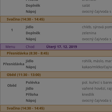
Doplněk
salát
Nápoj
ovocný čaj/voda s
Svačina (14:30 - 14:45)
Jídlo
chléb, sýrová po
1
Doplněk
zelenina
Nápoj
ovocný čaj/voda s
Menu
Chod
Úterý 17. 12. 2019
Přesnídávka (8:30 - 8:45)
Jídlo
rohlík, máslo, ma
Přesnídávka
Nápoj
kakao/mléko/čaj/
Oběd (11:30 - 13:00)
Polévka
pol. kuřecí s bar
Oběd
Jídlo
vařené hovězí, ra
Příloha
knedlík
Nápoj
ovocný čaj/voda s
Svačina (14:30 - 14:45)