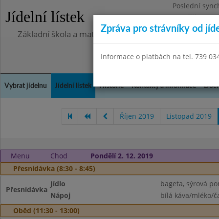
Poslední sync
Jídelní lístek
Pondělí 13.7.2
Zpráva pro strávníky od jíd
Základní škola a mateřská škola Chlumín, okres Měln
Informace o platbách na tel. 739 03
Vybrat jídelnu
Jídelní lístek
Historie
Kontakty a informace
Doch
Říjen 2019
Listopad 2019
Menu
Chod
Pondělí 2. 12. 2019
Přesnídávka (8:30 - 8:45)
Jídlo
bageta, sýrová p
Přesnídávka
Nápoj
bílá káva/mléko/č
Oběd (11:30 - 13:00)