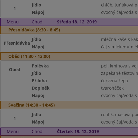
Jídlo
chléb, tuňáková 
1
Nápoj
ovocný čaj/voda s
Menu
Chod
Středa 18. 12. 2019
Přesnídávka (8:30 - 8:45)
Jídlo
mléčná kaše s ka
Přesnídávka
Nápoj
čaj s mlékem/mlék
Oběd (11:30 - 13:00)
Polévka
pol. kmínová s vej
Oběd
Jídlo
zapékané těstovi
Příloha
červená řepa
Doplněk
tvaroháček
Nápoj
ovocný čaj/voda s
Svačina (14:30 - 14:45)
Jídlo
rohlík, masová po
1
Nápoj
ovocný čaj/voda s
Menu
Chod
Čtvrtek 19. 12. 2019