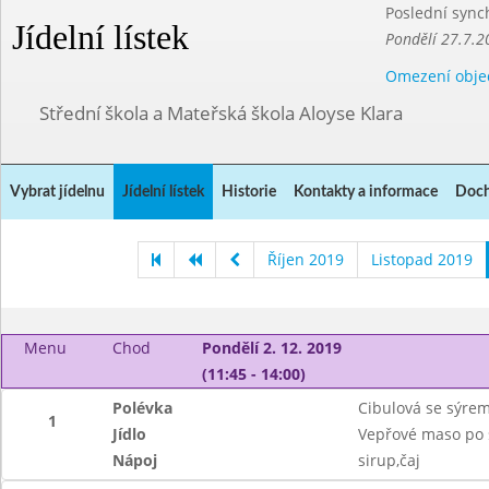
Poslední sync
Jídelní lístek
Pondělí 27.7.2
Omezení obje
Střední škola a Mateřská škola Aloyse Klara
Vybrat jídelnu
Jídelní lístek
Historie
Kontakty a informace
Doch
Říjen 2019
Listopad 2019
Menu
Chod
Pondělí 2. 12. 2019
(11:45 - 14:00)
Polévka
Cibulová se sýre
1
Jídlo
Vepřové maso po 
Nápoj
sirup,čaj