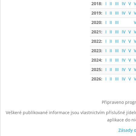
2018:
I
II
III
IV
V
V
2019:
I
II
III
IV
V
V
2020:
I
II
III
V
2021:
I
II
III
IV
V
V
2022:
I
II
III
IV
V
V
2023:
I
II
III
IV
V
V
2024:
I
II
III
IV
V
V
2025:
I
II
III
IV
V
V
2026:
I
II
III
IV
V
V
Připraveno progr
Veškeré publikované informace jsou vlastnictvím příslušné jídel
aplikace do n
Zásady 