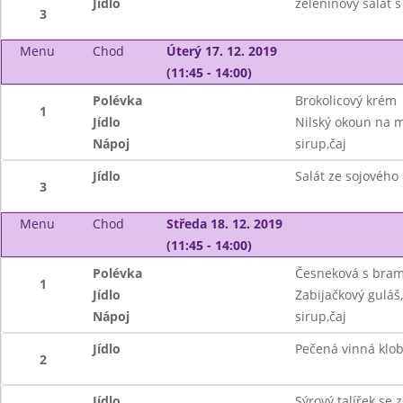
Jídlo
zeleninový salát s
3
Menu
Chod
Úterý 17. 12. 2019
(11:45 - 14:00)
Polévka
Brokolicový krém
1
Jídlo
Nilský okoun na 
Nápoj
sirup,čaj
Jídlo
Salát ze sojového
3
Menu
Chod
Středa 18. 12. 2019
(11:45 - 14:00)
Polévka
Česneková s bra
1
Jídlo
Zabijačkový guláš
Nápoj
sirup,čaj
Jídlo
Pečená vinná klo
2
Jídlo
Sýrový talířek se 