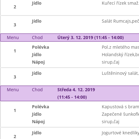
Jídlo
Kuřecí řízek smaž
2
Jídlo
Salát Rumcajs,peč
3
Menu
Chod
Úterý 3. 12. 2019 (11:45 - 14:00)
Polévka
Pol.z mletého ma
1
Jídlo
Holandský řízek,b
Nápoj
sirup,čaj
Jídlo
Luštěninový salát
3
Menu
Chod
Středa 4. 12. 2019
(11:45 - 14:00)
Polévka
Kapustová s bra
1
Jídlo
Zapečené šunkofl
Nápoj
sirup,čaj
Jídlo
Jogurtové knedlík
2