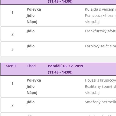
(11:45 - 14:00)
Polévka
Kulajda s vejcem
1
Jídlo
Francouzské bram
Nápoj
sirup,čaj
Jídlo
Frankfurtský závit
2
Jídlo
Fazolový salát s 
3
Menu
Chod
Pondělí 16. 12. 2019
(11:45 - 14:00)
Polévka
Hovězí s krupicov
1
Jídlo
Rozlítaný španěls
Nápoj
sirup,čaj
Jídlo
Smažený hermelín
2