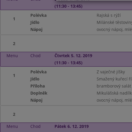
(11:30 - 13:45)
Polévka
Rajská s rýží
1
Jídlo
Milánské těstoviny
Nápoj
ovocný nápoj, ml
2
Menu
Chod
Čtvrtek 5. 12. 2019
(11:30 - 13:45)
Polévka
Z vaječné jíšky
1
Jídlo
Smažený kuřecí ří
Příloha
bramborový salát
Doplněk
Mikulášská nadílk
Nápoj
ovocný nápoj, ml
2
Menu
Chod
Pátek 6. 12. 2019