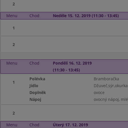
2
Menu
Chod
Neděle 15. 12. 2019 (11:30 - 13:45)
1
2
Menu
Chod
Pondělí 16. 12. 2019
(11:30 - 13:45)
Polévka
Bramboračka
1
Jídlo
Džuveč,sýr,okurka
Doplněk
ovoce
Nápoj
ovocný nápoj, ml
2
Menu
Chod
Úterý 17. 12. 2019