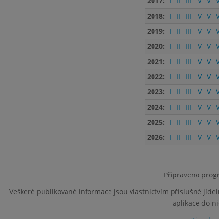
2017:
I
II
III
IV
V
V
2018:
I
II
III
IV
V
V
2019:
I
II
III
IV
V
V
2020:
I
II
III
IV
V
V
2021:
I
II
III
IV
V
V
2022:
I
II
III
IV
V
V
2023:
I
II
III
IV
V
V
2024:
I
II
III
IV
V
V
2025:
I
II
III
IV
V
V
2026:
I
II
III
IV
V
V
Připraveno progr
Veškeré publikované informace jsou vlastnictvím příslušné jídel
aplikace do n