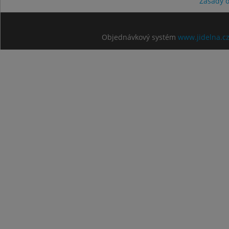
Zásady 
Objednávkový systém
www.jidelna.c