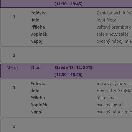
(11:30 - 13:45)
Polévka
Z míchaných lušt
1
Jídlo
Rybí filety
Příloha
vařené brambory
Doplněk
zeleninový salát
Nápoj
ovocný nápoj, ml
2
Menu
Chod
Středa 18. 12. 2019
(11:30 - 13:45)
Polévka
masový vývar s ce
1
Jídlo
Hov. vařené,rajsk
Příloha
těstoviny
Doplněk
ovocný jogurt
Nápoj
ovocný nápoj, ml
2