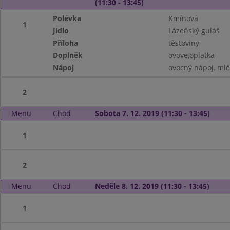
(11:30 - 13:45)
Polévka
Kmínová
1
Jídlo
Lázeňský guláš
Příloha
těstoviny
Doplněk
ovove,oplatka
Nápoj
ovocný nápoj, ml
2
Menu
Chod
Sobota 7. 12. 2019 (11:30 - 13:45)
1
2
Menu
Chod
Neděle 8. 12. 2019 (11:30 - 13:45)
1