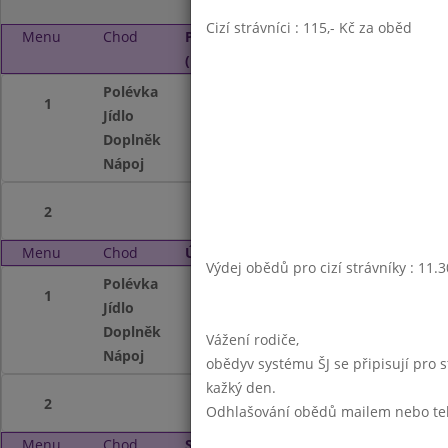
Cizí strávníci : 115,- Kč za oběd
Menu
Chod
Pondělí 2. 12. 2019
(11:30 - 13:45)
Polévka
Kuřecí
1
Jídlo
Polentová kaše s
Doplněk
ovoce
Nápoj
ovocný nápoj, ml
2
Menu
Chod
Úterý 3. 12. 2019 (11:30 - 13:45)
Výdej obědů pro cizí strávníky : 11.
Polévka
Zeleninová s kap
1
Jídlo
Čočka na kyselo,u
Doplněk
ovoce
Vážení rodiče,
Nápoj
ovocný nápoj, ml
obědyv systému ŠJ se připisují pro 
kažký den.
2
Odhlašování obědů mailem nebo telef
Menu
Chod
Středa 4. 12. 2019