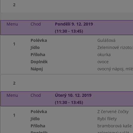
2
Menu
Chod
Pondělí 9. 12. 2019
(11:30 - 13:45)
Polévka
Gulášová
1
Jídlo
Zeleninové rizoto,
Příloha
okurka
Doplněk
ovoce
Nápoj
ovocný nápoj, ml
2
Menu
Chod
Úterý 10. 12. 2019
(11:30 - 13:45)
Polévka
Z červené čočky
1
Jídlo
Rybí filety
Příloha
bramborová kaše
Doplněk
zeleninový salát