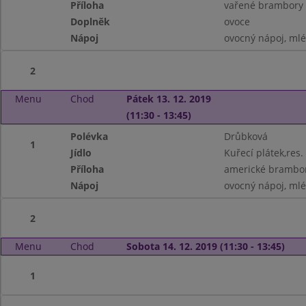
Příloha
vařené brambory
Doplněk
ovoce
Nápoj
ovocný nápoj, ml
2
Menu
Chod
Pátek 13. 12. 2019
(11:30 - 13:45)
Polévka
Drůbková
1
Jídlo
Kuřecí plátek,res.
Příloha
americké brambor
Nápoj
ovocný nápoj, ml
2
Menu
Chod
Sobota 14. 12. 2019 (11:30 - 13:45)
1