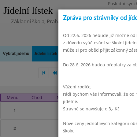
Poslední sync
Jídelní lístek
Středa 5.8.202
Zpráva pro strávníky od jíd
Základní škola, Praha 4, Na Líše 16
Od 22.6. 2026 nebude již možné odl
z důvodu vyúčtování ve školní jíde
může si pro oběd přijít zákonný zá
Vybrat jídelnu
Jídelní lístek
Historie
Kontakty a informace
Doch
Do 28.6. 2026 budou přeplatky za o
Říjen 2019
Listopad 2019
Vážení rodiče,
rádi bychom Vás informovali, že od 
Menu
Chod
Neděle 1. 12. 2019 (11:30 - 13:45)
jidelně.
Stravné se navyšuje o 3,- Kč
1
Nové ceny jednotlivých kategorií 
2
školy.