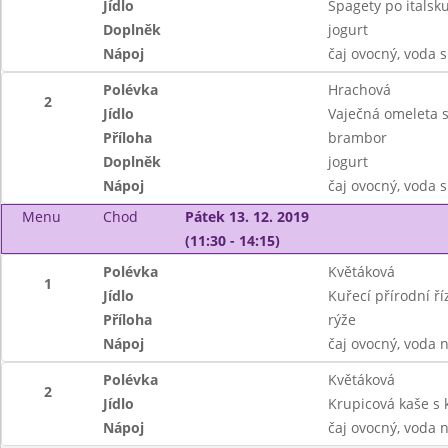
Jídlo
Špagety po italsku
Doplněk
jogurt
Nápoj
čaj ovocný, voda s
Polévka
Hrachová
2
Jídlo
Vaječná omeleta s
Příloha
brambor
Doplněk
jogurt
Nápoj
čaj ovocný, voda s
Menu
Chod
Pátek 13. 12. 2019
(11:30 - 14:15)
Polévka
Květáková
1
Jídlo
Kuřecí přírodní ří
Příloha
rýže
Nápoj
čaj ovocný, voda 
Polévka
Květáková
2
Jídlo
Krupicová kaše s
Nápoj
čaj ovocný, voda 