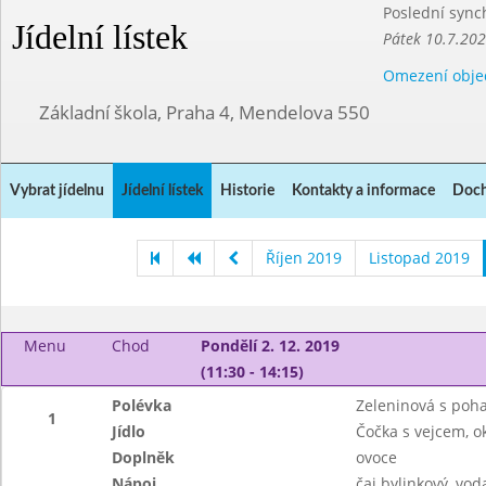
Poslední sync
Jídelní lístek
Pátek 10.7.20
Omezení obje
Základní škola, Praha 4, Mendelova 550
Vybrat jídelnu
Jídelní lístek
Historie
Kontakty a informace
Doch
Říjen 2019
Listopad 2019
Menu
Chod
Pondělí 2. 12. 2019
(11:30 - 14:15)
Polévka
Zeleninová s poh
1
Jídlo
Čočka s vejcem, o
Doplněk
ovoce
Nápoj
čaj bylinkový, vo