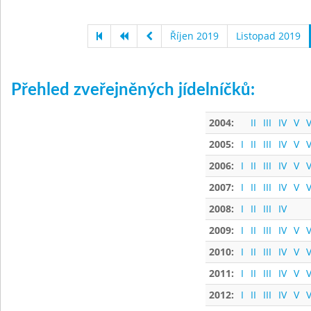
Říjen 2019
Listopad 2019
Přehled zveřejněných jídelníčků:
2004:
II
III
IV
V
V
2005:
I
II
III
IV
V
V
2006:
I
II
III
IV
V
V
2007:
I
II
III
IV
V
V
2008:
I
II
III
IV
2009:
I
II
III
IV
V
V
2010:
I
II
III
IV
V
V
2011:
I
II
III
IV
V
V
2012:
I
II
III
IV
V
V