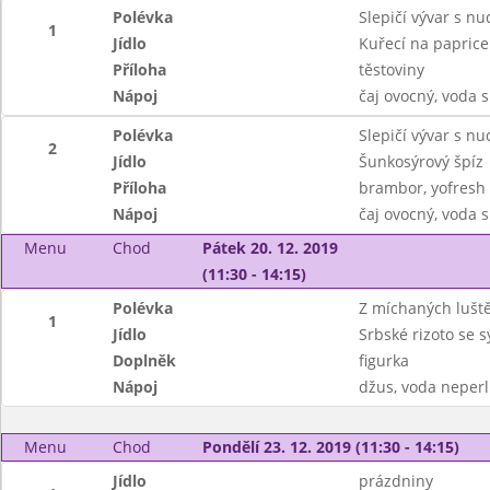
Polévka
Slepičí vývar s n
1
Jídlo
Kuřecí na paprice
Příloha
těstoviny
Nápoj
čaj ovocný, voda 
Polévka
Slepičí vývar s n
2
Jídlo
Šunkosýrový špíz
Příloha
brambor, yofresh
Nápoj
čaj ovocný, voda 
Menu
Chod
Pátek 20. 12. 2019
(11:30 - 14:15)
Polévka
Z míchaných lušt
1
Jídlo
Srbské rizoto se 
Doplněk
figurka
Nápoj
džus, voda neperl
Menu
Chod
Pondělí 23. 12. 2019 (11:30 - 14:15)
Jídlo
prázdniny