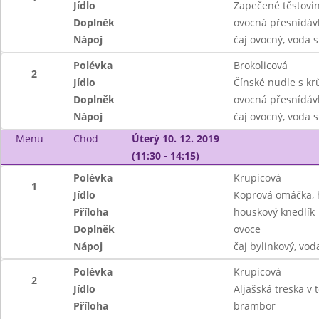
Jídlo
Zapečené těstovi
Doplněk
ovocná přesnídáv
Nápoj
čaj ovocný, voda
Polévka
Brokolicová
2
Jídlo
Čínské nudle s k
Doplněk
ovocná přesnídáv
Nápoj
čaj ovocný, voda
Menu
Chod
Úterý 10. 12. 2019
(11:30 - 14:15)
Polévka
Krupicová
1
Jídlo
Koprová omáčka, 
Příloha
houskový knedlík
Doplněk
ovoce
Nápoj
čaj bylinkový, vod
Polévka
Krupicová
2
Jídlo
Aljašská treska v 
Příloha
brambor