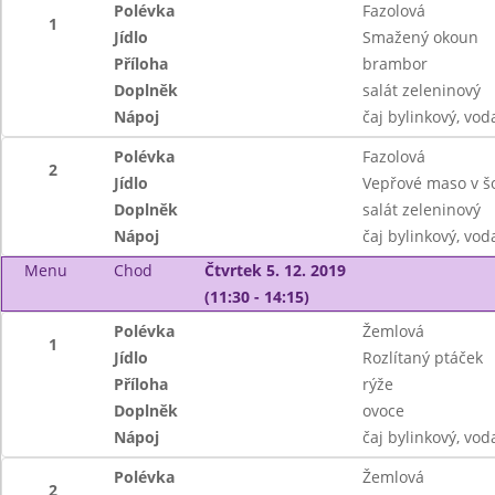
Polévka
Fazolová
1
Jídlo
Smažený okoun
Příloha
brambor
Doplněk
salát zeleninový
Nápoj
čaj bylinkový, vo
Polévka
Fazolová
2
Jídlo
Vepřové maso v šo
Doplněk
salát zeleninový
Nápoj
čaj bylinkový, vo
Menu
Chod
Čtvrtek 5. 12. 2019
(11:30 - 14:15)
Polévka
Žemlová
1
Jídlo
Rozlítaný ptáček
Příloha
rýže
Doplněk
ovoce
Nápoj
čaj bylinkový, vod
Polévka
Žemlová
2