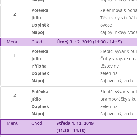
Polévka
Zeleninová s poh
2
Jídlo
Těstoviny s tuňá
Doplněk
ovoce
Nápoj
čaj bylinkový, vo
Menu
Chod
Úterý 3. 12. 2019 (11:30 - 14:15)
Polévka
Slepičí vývar s b
1
Jídlo
Čufty v rajské om
Příloha
těstoviny
Doplněk
zelenina
Nápoj
čaj ovocný, voda s
Polévka
Slepičí vývar s b
2
Jídlo
Bramboráčky s k
Doplněk
zelenina
Nápoj
čaj ovocný, voda s
Menu
Chod
Středa 4. 12. 2019
(11:30 - 14:15)