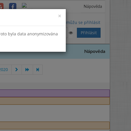
Nápověda
Close
×
Nemůžu se přihlásit
Proto byla data anonymizována
Nápověda
2020