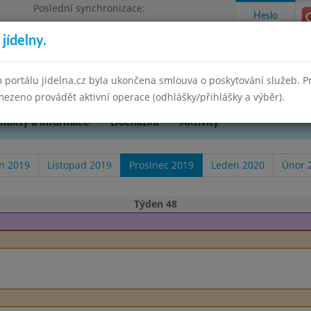
Poslední synchronizace:
Heslo
Pátek 29.8.2025 10:55
jídelny.
pěvková organizace
 portálu jidelna.cz byla ukončena smlouva o poskytování služeb. 
ezeno provádět aktivní operace (odhlášky/přihlášky a výběr).
takty a informace
Docházka
Aktivity
en 2019
Listopad 2019
Prosinec 2019
Leden 2020
Únor 
Týden 48