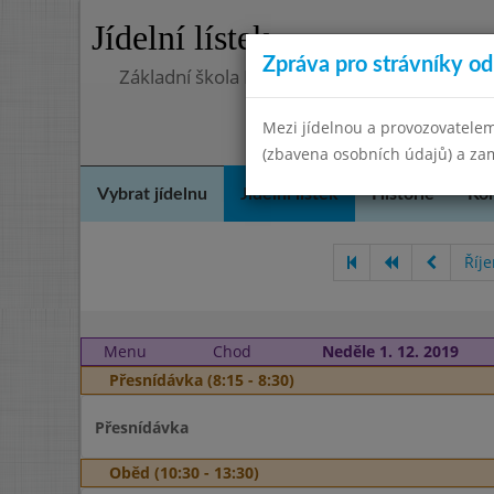
Jídelní lístek
Zpráva pro strávníky od 
Základní škola Kostomlaty nad Labem, přís
Mezi jídelnou a provozovatelem
(zbavena osobních údajů) a zam
Vybrat jídelnu
Jídelní lístek
Historie
Kon
Říj
Menu
Chod
Neděle 1. 12. 2019
Přesnídávka (8:15 - 8:30)
Přesnídávka
Oběd (10:30 - 13:30)