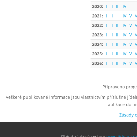
2020:
I
II
III
IV
2021:
I
II
IV
V
V
2022:
I
II
III
IV
V
V
2023:
I
II
III
IV
V
V
2024:
I
II
III
IV
V
V
2025:
I
II
III
IV
V
V
2026:
I
II
III
IV
V
V
Připraveno progr
Veškeré publikované informace jsou vlastnictvím příslušné jídel
aplikace do n
Zásady 
Objednávkový systém
www.jidelna.c