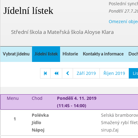
Poslední sync
Jídelní lístek
Pondělí 27.7.2
Omezení obje
Střední škola a Mateřská škola Aloyse Klara
Vybrat jídelnu
Jídelní lístek
Historie
Kontakty a informace
Doch
Září 2019
Říjen 2019
Li
Menu
Chod
Pondělí 4. 11. 2019
(11:45 - 14:00)
Polévka
Selská bramboro
1
Jídlo
Smažený rybí file
Nápoj
sirup,čaj