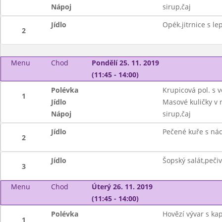
Nápoj
sirup,čaj
Jídlo
Opék.jitrnice s le
2
Menu
Chod
Pondělí 25. 11. 2019
(11:45 - 14:00)
Polévka
Krupicová pol. s 
1
Jídlo
Masové kuličky v 
Nápoj
sirup,čaj
Jídlo
Pečené kuře s ná
2
Jídlo
Šopský salát,peči
3
Menu
Chod
Úterý 26. 11. 2019
(11:45 - 14:00)
Polévka
Hovězí vývar s ka
1