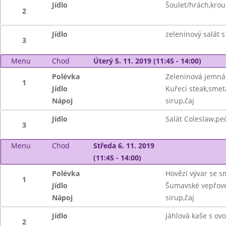
Jídlo
Šoulet/hrách,kro
2
Jídlo
zeleninový salát s
3
Menu
Chod
Úterý 5. 11. 2019 (11:45 - 14:00)
Polévka
Zeleninová jemná
1
Jídlo
Kuřecí steak,smet
Nápoj
sirup,čaj
Jídlo
Salát Coleslaw,pe
3
Menu
Chod
Středa 6. 11. 2019
(11:45 - 14:00)
Polévka
Hovězí vývar se 
1
Jídlo
Šumavské vepřové
Nápoj
sirup,čaj
Jídlo
Jáhlová kaše s ov
2