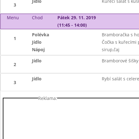
Jídlo
Kuřecí salát s ku
3
Menu
Chod
Pátek 29. 11. 2019
(11:45 - 14:00)
Polévka
Bramboračka s h
1
Jídlo
Čočka s kuřecími 
Nápoj
sirup,čaj
Jídlo
Bramborové šišk
2
Jídlo
Rybí salát s celer
3
Reklama: