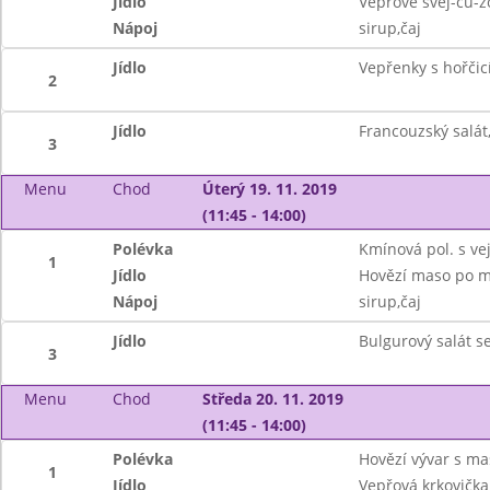
Jídlo
Vepřové švej-ču-ž
Nápoj
sirup,čaj
Jídlo
Vepřenky s hořčic
2
Jídlo
Francouzský salát
3
Menu
Chod
Úterý 19. 11. 2019
(11:45 - 14:00)
Polévka
Kmínová pol. s v
1
Jídlo
Hovězí maso po m
Nápoj
sirup,čaj
Jídlo
Bulgurový salát s
3
Menu
Chod
Středa 20. 11. 2019
(11:45 - 14:00)
Polévka
Hovězí vývar s ma
1
Jídlo
Vepřová krkovička