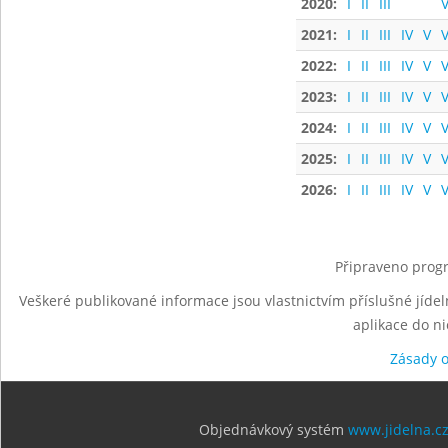
2020:
I
II
III
V
2021:
I
II
III
IV
V
V
2022:
I
II
III
IV
V
V
2023:
I
II
III
IV
V
V
2024:
I
II
III
IV
V
V
2025:
I
II
III
IV
V
V
2026:
I
II
III
IV
V
V
Připraveno progr
Veškeré publikované informace jsou vlastnictvím příslušné jídel
aplikace do n
Zásady 
Objednávkový systém
www.jidelna.c