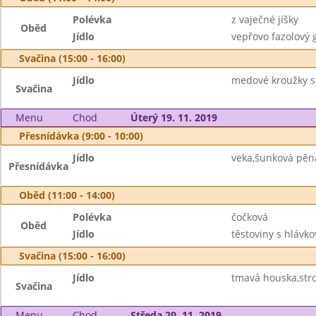
Polévka
z vaječné jíšky
Oběd
Jídlo
vepřovo fazolový g
Svačina (15:00 - 16:00)
Jídlo
medové kroužky s
Svačina
Menu
Chod
Úterý 19. 11. 2019
Přesnídávka (9:00 - 10:00)
Jídlo
veka,šunková pěna
Přesnídávka
Oběd (11:00 - 14:00)
Polévka
čočková
Oběd
Jídlo
těstoviny s hlávk
Svačina (15:00 - 16:00)
Jídlo
tmavá houska,str
Svačina
Menu
Chod
Středa 20. 11. 2019