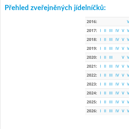
Přehled zveřejněných jídelníčků:
2016:
V
2017:
I
II
III
IV
V
V
2018:
I
II
III
IV
V
V
2019:
I
II
III
IV
V
V
2020:
I
II
III
V
V
2021:
I
II
III
IV
V
V
2022:
I
II
III
IV
V
V
2023:
I
II
III
IV
V
V
2024:
I
II
III
IV
V
V
2025:
I
II
III
IV
V
V
2026:
I
II
III
IV
V
V