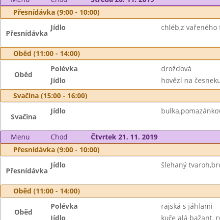
Přesnídávka (9:00 - 10:00)
Jídlo
chléb,z vařeného f
Přesnídávka
Oběd (11:00 - 14:00)
Polévka
drožďová
Oběd
Jídlo
hovězí na česneku
Svačina (15:00 - 16:00)
Jídlo
bulka,pomazánkov
Svačina
Menu
Chod
Čtvrtek 21. 11. 2019
Přesnídávka (9:00 - 10:00)
Jídlo
šlehaný tvaroh,bro
Přesnídávka
Oběd (11:00 - 14:00)
Polévka
rajská s jáhlami
Oběd
Jídlo
kuře alá bažant, r