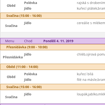
Polévka
rajská s drobení
Oběd
Jídlo
kuřecí plátek,bra
Svačina (15:00 - 16:00)
Jídlo
cereálie s mlékem
Svačina
Menu
Chod
Pondělí 4. 11. 2019
Přesnídávka (9:00 - 10:00)
Jídlo
chléb,sýrová pom
Přesnídávka
Oběd (11:00 - 14:00)
Polévka
kuřecí bílá
Oběd
Jídlo
filé na másle,bra
Svačina (15:00 - 16:00)
Jídlo
loupák,jablko,mlé
Svačina