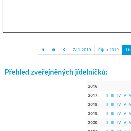
Září 2019
Říjen 2019
Li
Přehled zveřejněných jídelníčků:
2016:
2017:
I
II
III
IV
V
V
2018:
I
II
III
IV
V
V
2019:
I
II
III
IV
V
V
2020:
I
II
III
IV
V
V