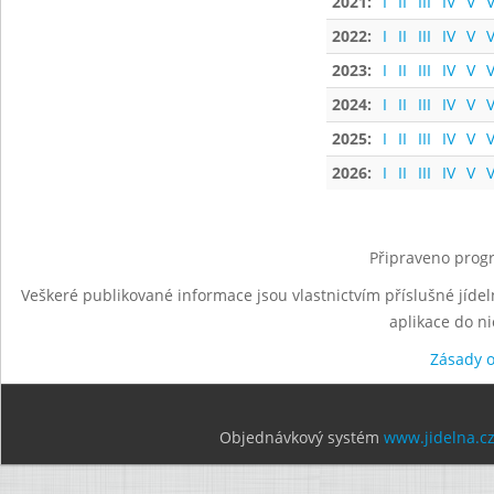
2021:
I
II
III
IV
V
V
2022:
I
II
III
IV
V
V
2023:
I
II
III
IV
V
V
2024:
I
II
III
IV
V
V
2025:
I
II
III
IV
V
V
2026:
I
II
III
IV
V
V
Připraveno progr
Veškeré publikované informace jsou vlastnictvím příslušné jídel
aplikace do n
Zásady 
Objednávkový systém
www.jidelna.c