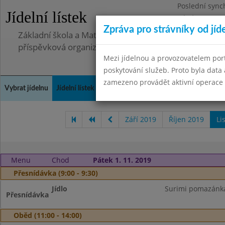
Poslední sync
Jídelní lístek
Pátek 2.7.2021
Zpráva pro strávníky od jíd
Základní škola a Mateřská škola, Deblín, okres Brno-
příspěvková organizace
Mezi jídelnou a provozovatelem por
poskytování služeb. Proto byla dat
zamezeno provádět aktivní operace (
Vybrat jídelnu
Jídelní lístek
Historie
Kontakty a informace
Doch
Září 2019
Říjen 2019
Li
Menu
Chod
Pátek 1. 11. 2019
Přesnídávka (9:00 - 9:30)
Jídlo
Surimi pomazánka,
Přesnídávka
Oběd (11:00 - 14:00)