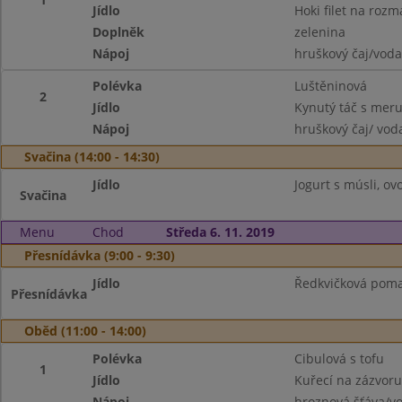
Jídlo
Hoki filet na roz
Doplněk
zelenina
Nápoj
hruškový čaj/voda
Polévka
Luštěninová
2
Jídlo
Kynutý táč s mer
Nápoj
hruškový čaj/ vod
Svačina (14:00 - 14:30)
Jídlo
Jogurt s músli, ovo
Svačina
Menu
Chod
Středa 6. 11. 2019
Přesnídávka (9:00 - 9:30)
Jídlo
Ředkvičková pomaz
Přesnídávka
Oběd (11:00 - 14:00)
Polévka
Cibulová s tofu
1
Jídlo
Kuřecí na zázvoru
Nápoj
hroznová šťáva/v