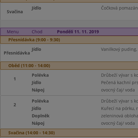
Jídlo
Čočková pomazánka
Svačina
Menu
Chod
Pondělí 11. 11. 2019
Přesnídávka (9:00 - 9:30)
Jídlo
Vanilkový puding, 
Přesnídávka
Oběd (11:00 - 14:00)
Polévka
Drůbeží vývar s k
1
Jídlo
Pečená kachní prs
Nápoj
ovocný čaj/ voda
Polévka
Drůbeží vývar s k
2
Jídlo
Kuřecí na pórku, 
Doplněk
zeleninová obloh
Nápoj
ovocný čaj/ voda
Svačina (14:00 - 14:30)