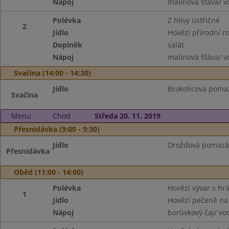
Nápoj
malinová šťáva/ v
Polévka
Z hlívy ústřičné
2
Jídlo
Hovězí přírodní ro
Doplněk
salát
Nápoj
malinová šťáva/ v
Svačina (14:00 - 14:30)
Jídlo
Brokolicová pomaz
Svačina
Menu
Chod
Středa 20. 11. 2019
Přesnídávka (9:00 - 9:30)
Jídlo
Drožďová pomazánk
Přesnídávka
Oběd (11:00 - 14:00)
Polévka
Hovězí vývar s hr
1
Jídlo
Hovězí pečeně na 
Nápoj
borůvkový čaj/ vo