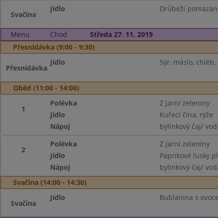
Jídlo
Drůbeží pomazánka
Svačina
Menu
Chod
Středa 27. 11. 2019
Přesnídávka (9:00 - 9:30)
Jídlo
Sýr, máslo, chléb, 
Přesnídávka
Oběd (11:00 - 14:00)
Polévka
Z jarní zeleniny
1
Jídlo
Kuřecí čína, rýže
Nápoj
bylinkový čaj/ vod
Polévka
Z jarní zeleniny
2
Jídlo
Paprikové lusky p
Nápoj
bylinkový čaj/ vod
Svačina (14:00 - 14:30)
Jídlo
Bublanina s ovoce
Svačina