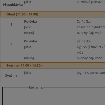
Jídlo
Fazolová pomazánk
Přesnídávka
Oběd (11:00 - 14:00)
Polévka
Zelňačka
1
Jídlo
Losos na bylinká
Nápoj
ovocný čaj/ voda
Polévka
Zelňačka
2
Jídlo
Kyjevský hovězí zá
rýže
Nápoj
ovocný čaj/ voda
Svačina (14:00 - 14:30)
Jídlo
Jogurt s pomeran
Svačina
Reklama: