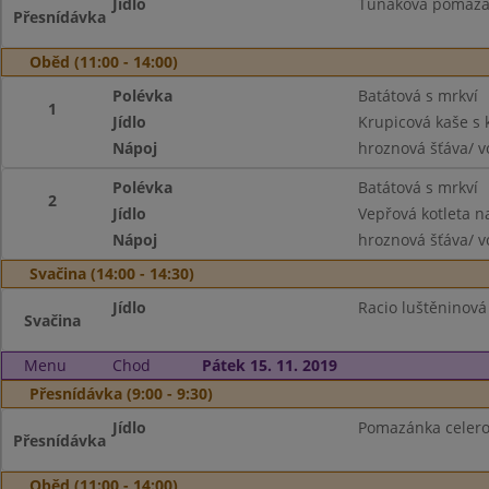
Jídlo
Tuňáková pomazánk
Přesnídávka
Oběd (11:00 - 14:00)
Polévka
Batátová s mrkví
1
Jídlo
Krupicová kaše s
Nápoj
hroznová šťáva/ 
Polévka
Batátová s mrkví
2
Jídlo
Vepřová kotleta n
Nápoj
hroznová šťáva/ 
Svačina (14:00 - 14:30)
Jídlo
Racio luštěninová
Svačina
Menu
Chod
Pátek 15. 11. 2019
Přesnídávka (9:00 - 9:30)
Jídlo
Pomazánka celerov
Přesnídávka
Oběd (11:00 - 14:00)