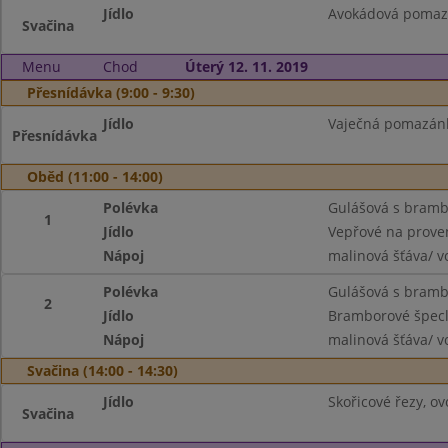
Jídlo
Avokádová pomazán
Svačina
Menu
Chod
Úterý 12. 11. 2019
Přesnídávka (9:00 - 9:30)
Jídlo
Vaječná pomazánka
Přesnídávka
Oběd (11:00 - 14:00)
Polévka
Gulášová s bram
1
Jídlo
Vepřové na proven
Nápoj
malinová šťáva/ v
Polévka
Gulášová s bram
2
Jídlo
Bramborové špecl
Nápoj
malinová šťáva/ v
Svačina (14:00 - 14:30)
Jídlo
Skořicové řezy, ov
Svačina