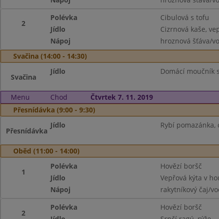
Polévka
Cibulová s tofu
2
Jídlo
Cizrnová kaše, vep
Nápoj
hroznová šťáva/v
Svačina (14:00 - 14:30)
Jídlo
Domácí moučník s
Svačina
Menu
Chod
Čtvrtek 7. 11. 2019
Přesnídávka (9:00 - 9:30)
Jídlo
Rybí pomazánka, c
Přesnídávka
Oběd (11:00 - 14:00)
Polévka
Hovězí boršč
1
Jídlo
Vepřová kýta v h
Nápoj
rakytníkový čaj/v
Polévka
Hovězí boršč
2
Jídlo
Srnčí ragú, rýže