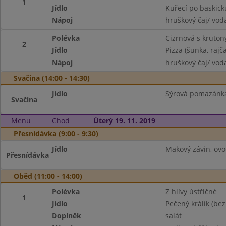
1
Jídlo
Kuřecí po baskicku
Nápoj
hruškový čaj/ vod
Polévka
Cizrnová s kruton
2
Jídlo
Pizza (šunka, rajča
Nápoj
hruškový čaj/ vod
Svačina (14:00 - 14:30)
Jídlo
Sýrová pomazánka 
Svačina
Menu
Chod
Úterý 19. 11. 2019
Přesnídávka (9:00 - 9:30)
Jídlo
Makový závin, ovoc
Přesnídávka
Oběd (11:00 - 14:00)
Polévka
Z hlívy ústřičné
1
Jídlo
Pečený králík (bez
Doplněk
salát