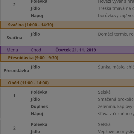
Polévka
Hovězí vývar s hr
2
Jídlo
Treska tmavá na 
Nápoj
borůvkový čaj/ vo
Svačina (14:00 - 14:30)
Jídlo
Domácí termix, roh
Svačina
Menu
Chod
Čtvrtek 21. 11. 2019
Přesnídávka (9:00 - 9:30)
Jídlo
Šunka, máslo, chlé
Přesnídávka
Oběd (11:00 - 14:00)
Polévka
Selská
1
Jídlo
Smažená brokolic
Doplněk
zelenina, kapiový 
Nápoj
šťáva z černého r
Polévka
Selská
2
Jídlo
Vepřové po mysliv