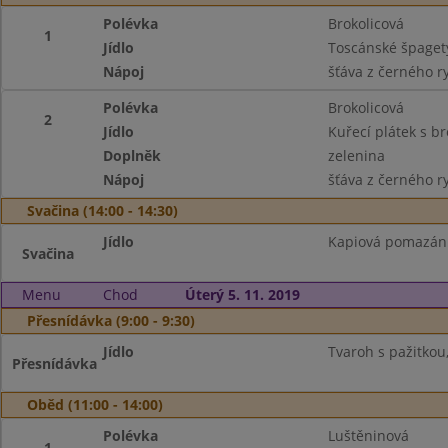
Polévka
Brokolicová
1
Jídlo
Toscánské špaget
Nápoj
šťáva z černého r
Polévka
Brokolicová
2
Jídlo
Kuřecí plátek s b
Doplněk
zelenina
Nápoj
šťáva z černého r
Svačina (14:00 - 14:30)
Jídlo
Kapiová pomazánka
Svačina
Menu
Chod
Úterý 5. 11. 2019
Přesnídávka (9:00 - 9:30)
Jídlo
Tvaroh s pažitkou,
Přesnídávka
Oběd (11:00 - 14:00)
Polévka
Luštěninová
1