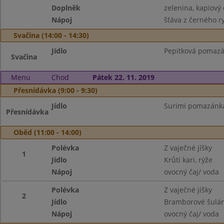
Doplněk
zelenina, kapiový 
Nápoj
šťáva z černého r
Svačina (14:00 - 14:30)
Jídlo
Pepitková pomazán
Svačina
Menu
Chod
Pátek 22. 11. 2019
Přesnídávka (9:00 - 9:30)
Jídlo
Surimi pomazánka,
Přesnídávka
Oběd (11:00 - 14:00)
Polévka
Z vaječné jíšky
1
Jídlo
Krůtí kari, rýže
Nápoj
ovocný čaj/ voda
Polévka
Z vaječné jíšky
2
Jídlo
Bramborové šulán
Nápoj
ovocný čaj/ voda