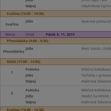
Nápoj
rakytníkový čaj/v
Svačina (14:00 - 14:30)
Jídlo
Ajvarová pomazánk
Svačina
Menu
Chod
Pátek 8. 11. 2019
Přesnídávka (9:00 - 9:30)
Jídlo
Med, máslo, chléb,
Přesnídávka
Oběd (11:00 - 14:00)
Polévka
Mléčná květáková
1
Jídlo
Tarhoňa s grilov
Nápoj
malinová šťáva/v
Polévka
Mléčná květáková
2
Jídlo
Hovězí na kmíně, 
Nápoj
malinová šťáva/v
Svačina (14:00 - 14:30)