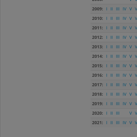
2009:
I
II
III
IV
V
V
2010:
I
II
III
IV
V
V
2011:
I
II
III
IV
V
V
2012:
I
II
III
IV
V
V
2013:
I
II
III
IV
V
V
2014:
I
II
III
IV
V
V
2015:
I
II
III
IV
V
V
2016:
I
II
III
IV
V
V
2017:
I
II
III
IV
V
V
2018:
I
II
III
IV
V
V
2019:
I
II
III
IV
V
V
2020:
I
II
III
V
V
2021:
I
II
III
IV
V
V