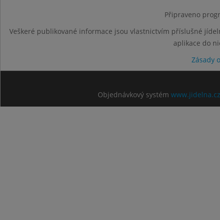
Připraveno progr
Veškeré publikované informace jsou vlastnictvím příslušné jídel
aplikace do n
Zásady 
Objednávkový systém
www.jidelna.c