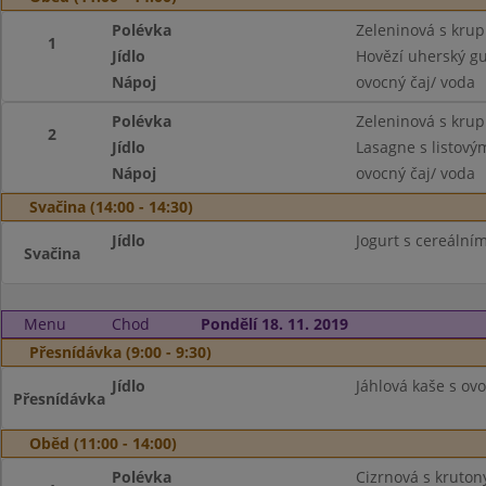
Polévka
Zeleninová s krup
1
Jídlo
Hovězí uherský gu
Nápoj
ovocný čaj/ voda
Polévka
Zeleninová s krup
2
Jídlo
Lasagne s listov
Nápoj
ovocný čaj/ voda
Svačina (14:00 - 14:30)
Jídlo
Jogurt s cereálními
Svačina
Menu
Chod
Pondělí 18. 11. 2019
Přesnídávka (9:00 - 9:30)
Jídlo
Jáhlová kaše s ov
Přesnídávka
Oběd (11:00 - 14:00)
Polévka
Cizrnová s kruton