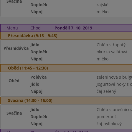
Svačina
Doplněk
rajské
Nápoj
mléko
Menu
Chod
Pondělí 7. 10. 2019
Přesnídávka (9:15 - 9:45)
Jídlo
Chléb střapatý
Přesnídávka
Doplněk
okurka salátová
Nápoj
mléko
Oběd (11:45 - 12:30)
Polévka
zeleninová s bul
Oběd
Jídlo
Jogurtové noky s
Nápoj
čaj zelený
Svačina (14:30 - 15:00)
Jídlo
Chléb slunečnicov
Svačina
Doplněk
pomeranč
Nápoj
čaj bylinkový