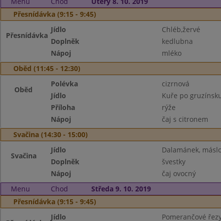
Menu
Chod
Úterý 8. 10. 2019
Přesnídávka (9:15 - 9:45)
Jídlo
Chléb,žervé
Přesnídávka
Doplněk
kedlubna
Nápoj
mléko
Oběd (11:45 - 12:30)
Polévka
cizrnová
Oběd
Jídlo
Kuře po gruzínsk
Příloha
rýže
Nápoj
čaj s citronem
Svačina (14:30 - 15:00)
Jídlo
Dalamánek, másl
Svačina
Doplněk
švestky
Nápoj
čaj ovocný
Menu
Chod
Středa 9. 10. 2019
Přesnídávka (9:15 - 9:45)
Jídlo
Pomerančové řezy