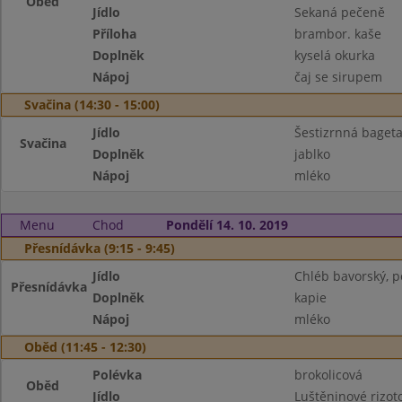
Oběd
Jídlo
Sekaná pečeně
Příloha
brambor. kaše
Doplněk
kyselá okurka
Nápoj
čaj se sirupem
Svačina (14:30 - 15:00)
Jídlo
Šestizrnná bageta
Svačina
Doplněk
jablko
Nápoj
mléko
Menu
Chod
Pondělí 14. 10. 2019
Přesnídávka (9:15 - 9:45)
Jídlo
Chléb bavorský, 
Přesnídávka
Doplněk
kapie
Nápoj
mléko
Oběd (11:45 - 12:30)
Polévka
brokolicová
Oběd
Jídlo
Luštěninové rizot