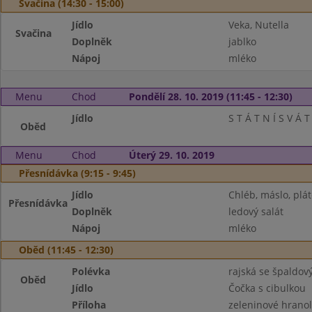
Svačina (14:30 - 15:00)
Jídlo
Veka, Nutella
Svačina
Doplněk
jablko
Nápoj
mléko
Menu
Chod
Pondělí 28. 10. 2019 (11:45 - 12:30)
Jídlo
S T Á T N Í S V Á T
Oběd
Menu
Chod
Úterý 29. 10. 2019
Přesnídávka (9:15 - 9:45)
Jídlo
Chléb, máslo, plát
Přesnídávka
Doplněk
ledový salát
Nápoj
mléko
Oběd (11:45 - 12:30)
Polévka
rajská se špaldo
Oběd
Jídlo
Čočka s cibulkou
Příloha
zeleninové hranol