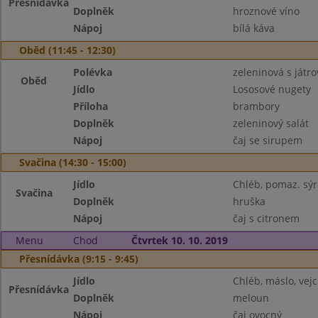
Přesnídávka
Doplněk
hroznové víno
Nápoj
bílá káva
Oběd (11:45 - 12:30)
Polévka
zeleninová s játr
Oběd
Jídlo
Lososové nugety
Příloha
brambory
Doplněk
zeleninový salát
Nápoj
čaj se sirupem
Svačina (14:30 - 15:00)
Jídlo
Chléb, pomaz. sý
Svačina
Doplněk
hruška
Nápoj
čaj s citronem
Menu
Chod
Čtvrtek 10. 10. 2019
Přesnídávka (9:15 - 9:45)
Jídlo
Chléb, máslo, vejc
Přesnídávka
Doplněk
meloun
Nápoj
čaj ovocný