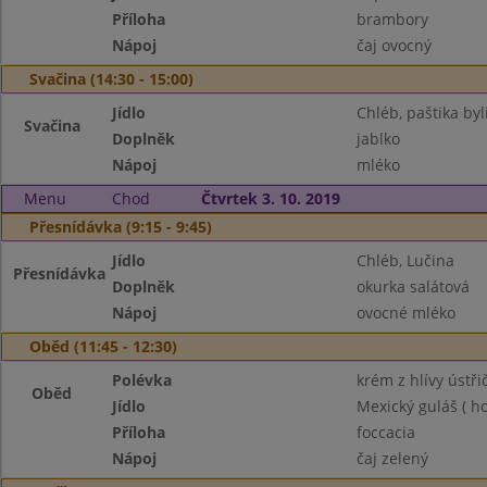
Příloha
brambory
Nápoj
čaj ovocný
Svačina (14:30 - 15:00)
Jídlo
Chléb, paštika by
Svačina
Doplněk
jablko
Nápoj
mléko
Menu
Chod
Čtvrtek 3. 10. 2019
Přesnídávka (9:15 - 9:45)
Jídlo
Chléb, Lučina
Přesnídávka
Doplněk
okurka salátová
Nápoj
ovocné mléko
Oběd (11:45 - 12:30)
Polévka
krém z hlívy ústři
Oběd
Jídlo
Mexický guláš ( h
Příloha
foccacia
Nápoj
čaj zelený