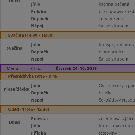
Oběd
Jídlo
kachna pečená
Příloha
bramborový knedl
Doplněk
červené zelí
Nápoj
čaj se sirupem
Svačina (14:30 - 15:00)
Jídlo
Knuspi grahamov
Svačina
Doplněk
mandarinka
Nápoj
čaj se sirupem
Menu
Chod
Čtvrtek 24. 10. 2019
Přesnídávka (9:15 - 9:45)
Jídlo
Ovesné řezy s jab
Přesnídávka
Doplněk
hruška
Nápoj
čokoládový Nesqu
Oběd (11:45 - 12:30)
Polévka
zeleninová s játr
Oběd
Jídlo
Kuřecí maso na 
Příloha
těstoviny