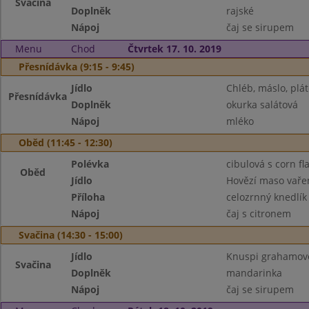
Svačina
Doplněk
rajské
Nápoj
čaj se sirupem
Menu
Chod
Čtvrtek 17. 10. 2019
Přesnídávka (9:15 - 9:45)
Jídlo
Chléb, máslo, plát
Přesnídávka
Doplněk
okurka salátová
Nápoj
mléko
Oběd (11:45 - 12:30)
Polévka
cibulová s corn fl
Oběd
Jídlo
Hovězí maso vaře
Příloha
celozrnný knedlík
Nápoj
čaj s citronem
Svačina (14:30 - 15:00)
Jídlo
Knuspi grahamové,
Svačina
Doplněk
mandarinka
Nápoj
čaj se sirupem