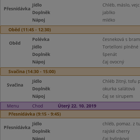
Jídlo
Chléb, máslo, vejc
Přesnídávka
Doplněk
jablko
Nápoj
mléko
Oběd (11:45 - 12:30)
Polévka
česneková s bra
Oběd
Jídlo
Tortelloni plněné
Doplněk
špenát
Nápoj
čaj ovocný
Svačina (14:30 - 15:00)
Jídlo
Chléb žitný, tofu p
Svačina
Doplněk
okurka salátová
Nápoj
čaj se sirupem
Menu
Chod
Úterý 22. 10. 2019
Přesnídávka (9:15 - 9:45)
Jídlo
chléb, pomaz. z t
Přesnídávka
Doplněk
rajské cherry
Nápoj
čaj bylinkový