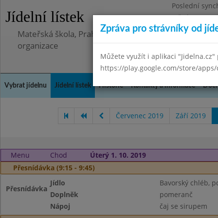
Poslední sync
Jídelní lístek
Středa 8.7.202
Zpráva pro strávníky od jíd
Mateřská škola, Praha 5 - Barrandov, Lohniského 851
organizace
Můžete využít i aplikaci "Jidelna.cz"
https://play.google.com/store/apps/
Vybrat jídelnu
Jídelní lístek
Historie
Kontakty a informace
Doch
Červenec 2019
Září 2019
Menu
Chod
Úterý 1. 10. 2019
Přesnídávka (9:15 - 9:45)
Jídlo
Bavorský chléb, p
Přesnídávka
Doplněk
pomeranč
Nápoj
čaj se sirupem