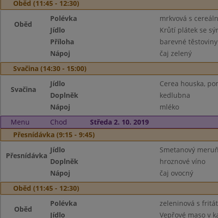
Oběd (11:45 - 12:30)
Polévka
mrkvová s cereáln
Oběd
Jídlo
Krůtí plátek se s
Příloha
barevné těstoviny
Nápoj
čaj zelený
Svačina (14:30 - 15:00)
Jídlo
Cerea houska, po
Svačina
Doplněk
kedlubna
Nápoj
mléko
Menu
Chod
Středa 2. 10. 2019
Přesnídávka (9:15 - 9:45)
Jídlo
Smetanový meruňk
Přesnídávka
Doplněk
hroznové víno
Nápoj
čaj ovocný
Oběd (11:45 - 12:30)
Polévka
zeleninová s frit
Oběd
Jídlo
Vepřové maso v k