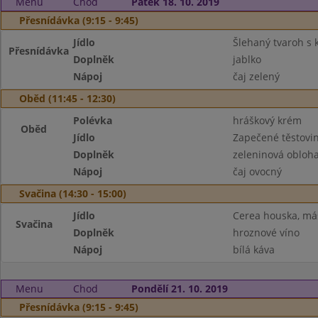
Menu
Chod
Pátek 18. 10. 2019
Přesnídávka (9:15 - 9:45)
Jídlo
Šlehaný tvaroh s
Přesnídávka
Doplněk
jablko
Nápoj
čaj zelený
Oběd (11:45 - 12:30)
Polévka
hráškový krém
Oběd
Jídlo
Zapečené těstovi
Doplněk
zeleninová obloh
Nápoj
čaj ovocný
Svačina (14:30 - 15:00)
Jídlo
Cerea houska, má
Svačina
Doplněk
hroznové víno
Nápoj
bílá káva
Menu
Chod
Pondělí 21. 10. 2019
Přesnídávka (9:15 - 9:45)