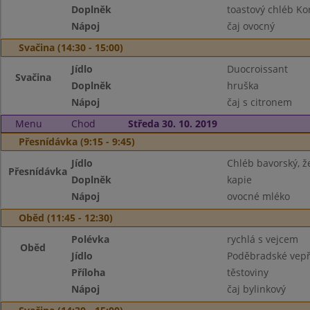
Doplněk
toastový chléb Ko
Nápoj
čaj ovocný
Svačina (14:30 - 15:00)
Jídlo
Duocroissant
Svačina
Doplněk
hruška
Nápoj
čaj s citronem
Menu
Chod
Středa 30. 10. 2019
Přesnídávka (9:15 - 9:45)
Jídlo
Chléb bavorský, ž
Přesnídávka
Doplněk
kapie
Nápoj
ovocné mléko
Oběd (11:45 - 12:30)
Polévka
rychlá s vejcem
Oběd
Jídlo
Poděbradské vep
Příloha
těstoviny
Nápoj
čaj bylinkový