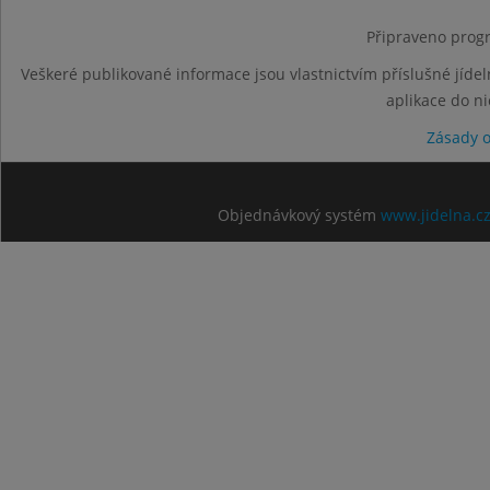
Připraveno progr
Veškeré publikované informace jsou vlastnictvím příslušné jídel
aplikace do n
Zásady 
Objednávkový systém
www.jidelna.c