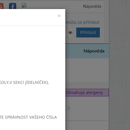
Nápověda
Close
×
Nemůžu se přihlásit
Nápověda
2019
Y,V SEKCI JÍDELNÍČEK),
Obsahuje alergeny
1
,
9
1
,
3
,
7
7
JTE SPRÁVNOST VAŠEHO ČÍSLA
1
,
3