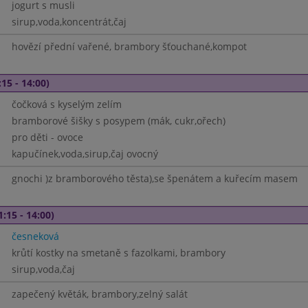
jogurt s musli
sirup,voda,koncentrát,čaj
hovězí přední vařené, brambory šťouchané,kompot
15 - 14:00)
čočková s kyselým zelím
bramborové šišky s posypem (mák, cukr,ořech)
pro děti - ovoce
kapučínek,voda,sirup,čaj ovocný
gnochi )z bramborového těsta),se špenátem a kuřecím masem
1:15 - 14:00)
česneková
krůtí kostky na smetaně s fazolkami, brambory
sirup,voda,čaj
zapečený květák, brambory,zelný salát