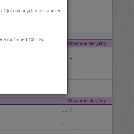
9
7
ežijní náklady),ten je stanoven
1
ena na 1 oběd 100,- Kč
Obsahuje alergeny
1
,
9
1
,
3
,
7
1
,
7
Obsahuje alergeny
1
,
3
,
7
7