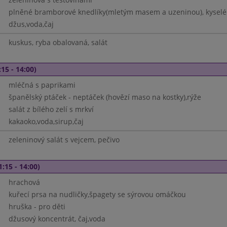
plněné bramborové knedlíky(mletým masem a uzeninou), kyselé 
džus,voda,čaj
kuskus, ryba obalovaná, salát
15 - 14:00)
mléčná s paprikami
španělský ptáček - neptáček (hovězí maso na kostky),rýže
salát z bílého zelí s mrkví
kakaoko,voda,sirup,čaj
zeleninový salát s vejcem, pečivo
1:15 - 14:00)
hrachová
kuřecí prsa na nudličky,špagety se sýrovou omáčkou
hruška - pro děti
džusový koncentrát, čaj,voda