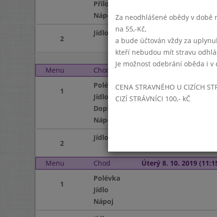
Příloha
Nápoj
Za neodhlášené obědy v době ne
na 55,-Kč,
Jídlo
2
a bude účtován vždy za uplynu
kteří nebudou mít stravu odhl
Je možnost odebrání oběda i v 
Menu
Chod
Pondělí 7. 10. 2019 (11:
Polévka
CENA STRAVNÉHO U CIZÍCH ST
1
Jídlo
CIZÍ STRÁVNÍCI 100,- kČ
Doplněk
Nápoj
Jídlo
2
Menu
Chod
Úterý 8. 10. 2019 (11:15
Polévka
1
Jídlo
Nápoj