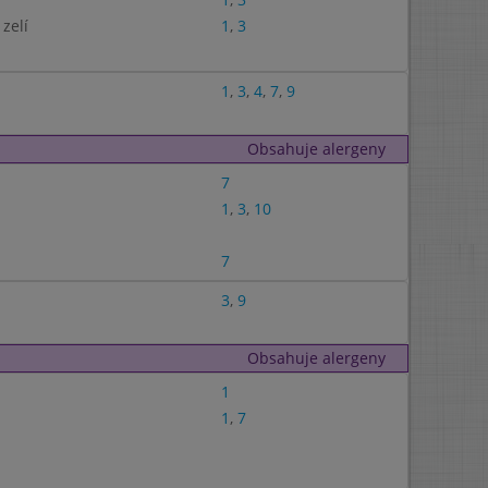
zelí
1
,
3
1
,
3
,
4
,
7
,
9
Obsahuje alergeny
7
1
,
3
,
10
7
3
,
9
Obsahuje alergeny
1
1
,
7