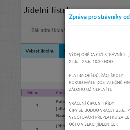
Jídelní lístek
Zpráva pro strávníky od 
Základní škola Vrbno pod Pradědem, okres 
Vybrat jídelnu
Jídelní lístek
Historie
Kon
VÝDEJ OBĚDA CIZÍ STRÁVNÍCI -
22.6. - 26.6. 10,30 HOD
Srp
PLATBA OBĚDŮ, ŽÁCI ŠKOLY
POKUD MÁTE DOSTATEČNÉ FINAN
ZÁLOHU UŽ NEPLAŤTE
Menu
Chod
Úterý 1. 10. 2019 (11:15
Polévka
VRÁCENÍ ČIPU, 9. TŘÍDY
1
Jídlo
ČIPY SE BUDOU VRACET 25.6., 
Nápoj
VYÚČTOVÁNÍ PŘEPLATKU ZA CE
ÚČTU V SEKCI JÍDELNÍČEK
Jídlo
2