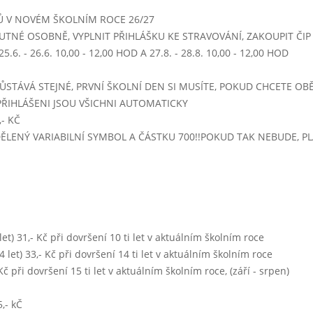
PRO NÍZKÝ POČET PŘÍHLÁŠENÝCH NEBUDE
Ů V NOVÉM ŠKOLNÍM ROCE 26/27
5 - 14:00)
UTNÉ OSOBNĚ, VYPLNIT PŘIHLÁŠKU KE STRAVOVÁNÍ, ZAKOUPIT ČIP -
z hlívy ustřičné
.6. - 26.6. 10,00 - 12,00 HOD A 27.8. - 28.8. 10,00 - 12,00 HOD
české buchty povidlové/tvarohové
ovoce pro děti
ŮSTÁVÁ STEJNÉ, PRVNÍ ŠKOLNÍ DEN SI MUSÍTE, POKUD CHCETE OBĚ
PŘIHLÁŠENI JSOU VŠICHNI AUTOMATICKY
hovězí maso na cibuli, brambory, okurek sterilovaný
- KČ
IDĚLENÝ VARIABILNÍ SYMBOL A ČÁSTKU 700!!POKUD TAK NEBUDE, 
15 - 14:00)
hrstková (míchané luštěniny)
kuřecí rizoto se sýrem, salát z bílého zelí
mléčný koktejl, voda,čaj,sirup
kapustové karbanátky, bramborová kaše
0 let) 31,- Kč při dovršení 10 ti let v aktuálním školním roce
 14 let) 33,- Kč při dovršení 14 ti let v aktuálním školním roce
5 - 14:00)
- Kč při dovršení 15 ti let v aktuálním školním roce, (září - srpen)
z ovesných vloček
vepřové maso na leču, těstoviny
,- kČ