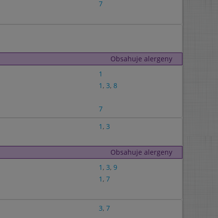
7
Obsahuje alergeny
1
1
,
3
,
8
7
1
,
3
Obsahuje alergeny
1
,
3
,
9
1
,
7
3
,
7