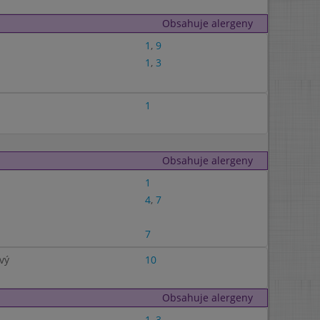
Obsahuje alergeny
1
,
9
1
,
3
1
Obsahuje alergeny
1
4
,
7
7
vý
10
Obsahuje alergeny
1
,
3