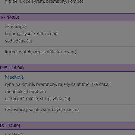
filé de lux se sýrem, brambory, kompot
5 - 14:00)
zeleninová
halušky, kyselé zelí, uzené
voda,džus,čaj
kuřecí plátek, rýže, salát sterilovaný
1:15 - 14:00)
hrachová
ryba na kmíně, brambory, rajský salát (mořská štika)
moučník s tvarohem
ochucené mléko, sirup, voda, čaj
těstovinový salát s vepřovým masem
15 - 14:00)
gulášová