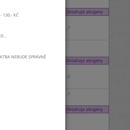
Obsahuje alergeny
 130,- KČ
1
,
3
,
7
D ,
PLATBA NEBUDE SPRÁVNĚ
Obsahuje alergeny
1
1
,
7
,
9
7
1
,
3
,
7
Obsahuje alergeny
1
,
9
1
,
9