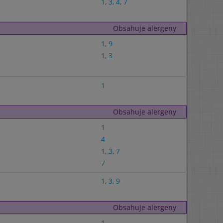
1
,
3
,
4
,
7
Obsahuje alergeny
1
,
9
1
,
3
1
Obsahuje alergeny
1
4
1
,
3
,
7
7
1
,
3
,
9
Obsahuje alergeny
1