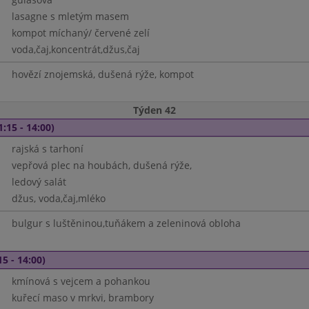
lasagne s mletým masem
kompot míchaný/ červené zelí
voda,čaj,koncentrát,džus,čaj
hovězí znojemská, dušená rýže, kompot
Týden 42
1:15 - 14:00)
rajská s tarhoní
vepřová plec na houbách, dušená rýže,
ledový salát
džus, voda,čaj,mléko
bulgur s luštěninou,tuňákem a zeleninová obloha
15 - 14:00)
kmínová s vejcem a pohankou
kuřecí maso v mrkvi, brambory