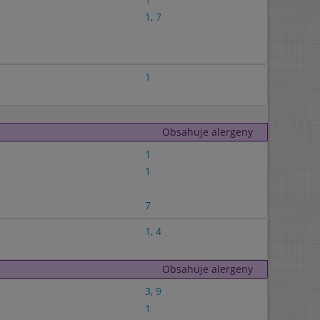
1
,
7
1
Obsahuje alergeny
1
1
7
1
,
4
Obsahuje alergeny
3
,
9
1