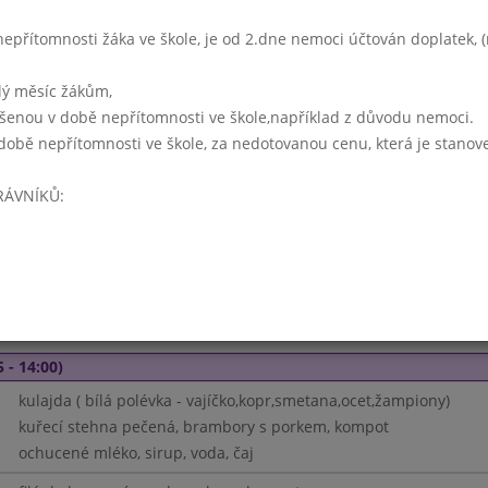
jogurt/tvaroh - děti
mléko,voda,sirup,čaj
přítomnosti žáka ve škole, je od 2.dne nemoci účtován doplatek, (r
kuřecí játra na cibulce, dušená rýže, okurkový salát
lý měsíc žákům,
ášenou v době nepřítomnosti ve škole,například z důvodu nemoci.
Týden 41
době nepřítomnosti ve škole, za nedotovanou cenu, která je stanov
15 - 14:00)
milionová (krupice,zelenina)
RÁVNÍKŮ:
vepřový guláš, houskový knedlík
ovoce
koncentrát, sirup, voda s citronem
pohádka mládí (dětská krupička)
 - 14:00)
kulajda ( bílá polévka - vajíčko,kopr,smetana,ocet,žampiony)
kuřecí stehna pečená, brambory s porkem, kompot
ochucené mléko, sirup, voda, čaj