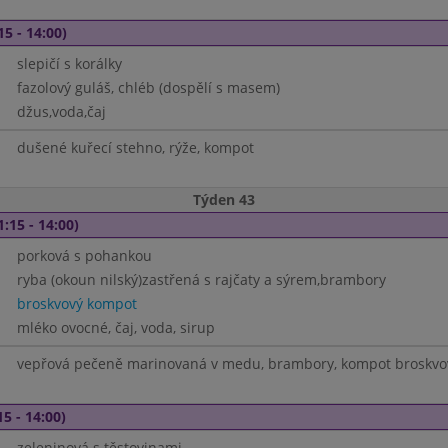
15 - 14:00)
slepičí s korálky
fazolový guláš, chléb (dospělí s masem)
džus,voda,čaj
dušené kuřecí stehno, rýže, kompot
Týden 43
1:15 - 14:00)
porková s pohankou
ryba (okoun nilský)zastřená s rajčaty a sýrem,brambory
broskvový kompot
mléko ovocné, čaj, voda, sirup
vepřová pečeně marinovaná v medu, brambory, kompot broskvo
15 - 14:00)
zeleninová s těstovinami