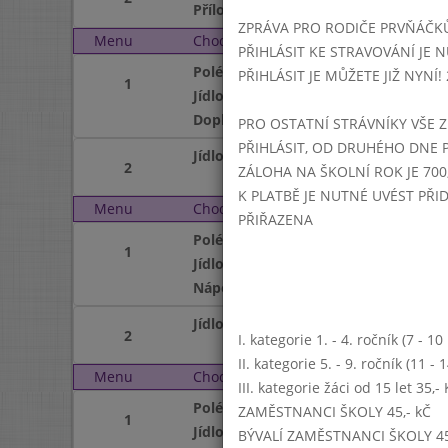
Příloha
ZPRÁVA PRO RODIČE PRVŇÁČK
Menu
Chod
Středa 2. 10. 2019 (11:1
PŘIHLÁSIT KE STRAVOVÁNÍ JE N
Polévka
PŘIHLÁSIT JE MŮŽETE JIŽ NYNÍ! 25
1
Jídlo
Doplněk
PRO OSTATNÍ STRÁVNÍKY VŠE Z
PŘIHLÁSIT, OD DRUHÉHO DNE 
Jídlo
2
ZÁLOHA NA ŠKOLNÍ ROK JE 700,
K PLATBĚ JE NUTNÉ UVÉST PŘ
Menu
Chod
Čtvrtek 3. 10. 2019 (11:
PŘIŘAZENA
Polévka
1
Jídlo
Nápoj
Jídlo
2
I. kategorie 1. - 4. ročník (7 - 1
II. kategorie 5. - 9. ročník (11 -
Menu
Chod
Pátek 4. 10. 2019 (11:1
III. kategorie žáci od 15 let 35,
Polévka
ZAMĚSTNANCI ŠKOLY 45,- kČ
1
Jídlo
BÝVALÍ ZAMĚSTNANCI ŠKOLY 45