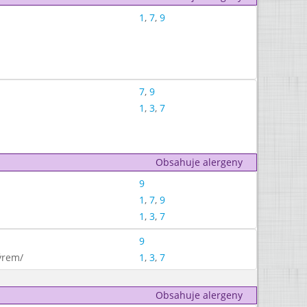
1
,
7
,
9
7
,
9
1
,
3
,
7
Obsahuje alergeny
9
1
,
7
,
9
1
,
3
,
7
9
ýrem/
1
,
3
,
7
Obsahuje alergeny