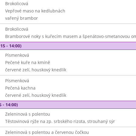
Brokolicová
Vepřové maso na kedlubnách
vařený brambor
Brokolicová
Bramborové noky s kuřecím masem a špenátovo-smetanovou o
15 - 14:00)
Písmenková
Pečené kuře na kmíně
červené zelí, houskový knedlík
Písmenková
Pečená kachna
červené zelí, houskový knedlík
5 - 14:00)
Zeleninová s polentou
Těstovinová rýže na zp. srbského rizota, strouhaný sýr
Zeleninová s polentou a červenou čočkou