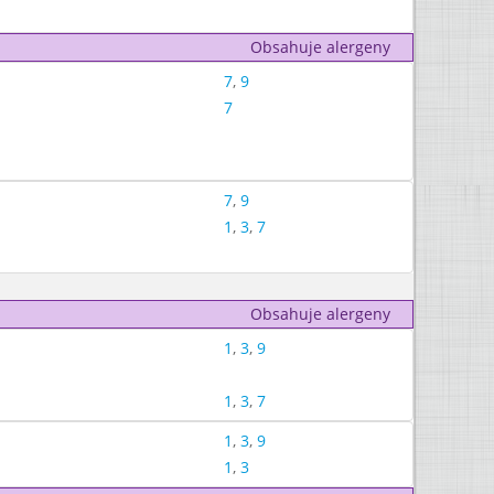
Obsahuje alergeny
7
,
9
7
7
,
9
1
,
3
,
7
Obsahuje alergeny
1
,
3
,
9
1
,
3
,
7
1
,
3
,
9
1
,
3