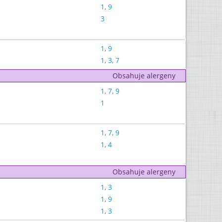
1
,
9
3
1
,
9
1
,
3
,
7
Obsahuje alergeny
1
,
7
,
9
1
1
,
7
,
9
1
,
4
Obsahuje alergeny
1
,
3
1
,
9
1
,
3