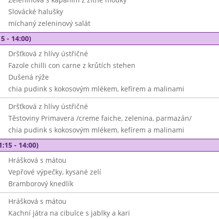
Slovácké halušky
míchaný zeleninový salát
5 - 14:00)
Dršťková z hlívy ústřičné
Fazole chilli con carne z krůtích stehen
Dušená rýže
chia pudink s kokosovým mlékem, kefírem a malinami
Dršťková z hlívy ústřičné
Těstoviny Primavera /creme faiche, zelenina, parmazán/
chia pudink s kokosovým mlékem, kefírem a malinami
1:15 - 14:00)
Hrášková s mátou
Vepřové výpečky, kysané zelí
Bramborový knedlík
Hrášková s mátou
Kachní játra na cibulce s jablky a kari