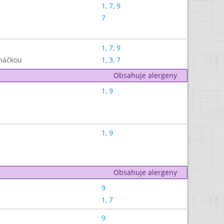
1
,
7
,
9
7
1
,
7
,
9
máčkou
1
,
3
,
7
Obsahuje alergeny
1
,
9
1
,
9
Obsahuje alergeny
9
1
,
7
9