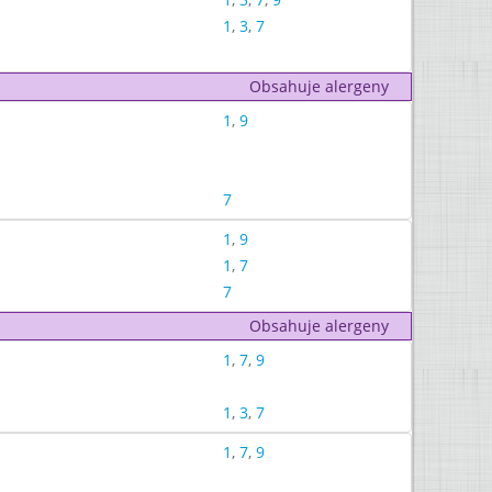
1
,
3
,
7
Obsahuje alergeny
1
,
9
7
1
,
9
1
,
7
7
Obsahuje alergeny
1
,
7
,
9
1
,
3
,
7
1
,
7
,
9