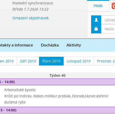
Poslední synchronizace:
Heslo
Středa 1.7.2026 13:22
Omezení objednávek
takty a informace
Docházka
Aktivity
en 2019
Září 2019
Říjen 2019
Listopad 2019
Prosinec 
Týden 40
 - 14:00)
Krkonošské kyselo
Krůtí po indicku /kokos.mléko,r.protlak, česnek,zázvor,koření/
dušená rýže
5 - 14:00)