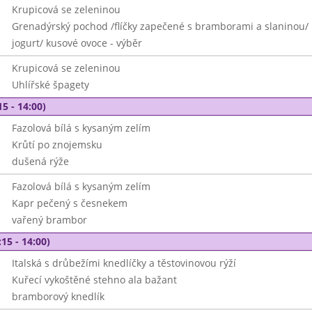
Krupicová se zeleninou
Grenadýrský pochod /flíčky zapečené s bramborami a slaninou/
jogurt/ kusové ovoce - výběr
Krupicová se zeleninou
Uhlířské špagety
15 - 14:00)
Fazolová bílá s kysaným zelím
Krůtí po znojemsku
dušená rýže
Fazolová bílá s kysaným zelím
Kapr pečený s česnekem
vařený brambor
15 - 14:00)
Italská s drůbežími knedlíčky a těstovinovou rýží
Kuřecí vykoštěné stehno ala bažant
bramborový knedlík