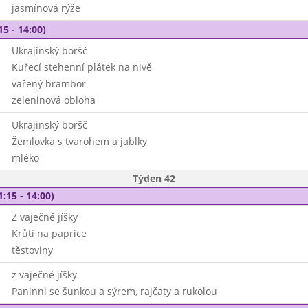
jasmínová rýže
15 - 14:00)
Ukrajinský boršč
Kuřecí stehenní plátek na nivě
vařený brambor
zeleninová obloha
Ukrajinský boršč
Žemlovka s tvarohem a jablky
mléko
Týden 42
1:15 - 14:00)
Z vaječné jíšky
Krůtí na paprice
těstoviny
z vaječné jíšky
Paninni se šunkou a sýrem, rajčaty a rukolou