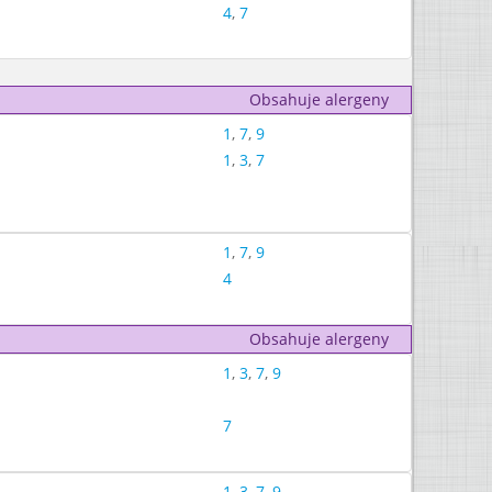
4
,
7
Obsahuje alergeny
1
,
7
,
9
1
,
3
,
7
1
,
7
,
9
4
Obsahuje alergeny
1
,
3
,
7
,
9
7
1
,
3
,
7
,
9