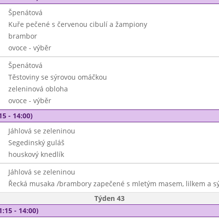
Špenátová
Kuře pečené s červenou cibulí a žampiony
brambor
ovoce - výběr
Špenátová
Těstoviny se sýrovou omáčkou
zeleninová obloha
ovoce - výběr
15 - 14:00)
Jáhlová se zeleninou
Segedinský guláš
houskový knedlík
Jáhlová se zeleninou
Řecká musaka /brambory zapečené s mletým masem, lilkem a s
Týden 43
1:15 - 14:00)