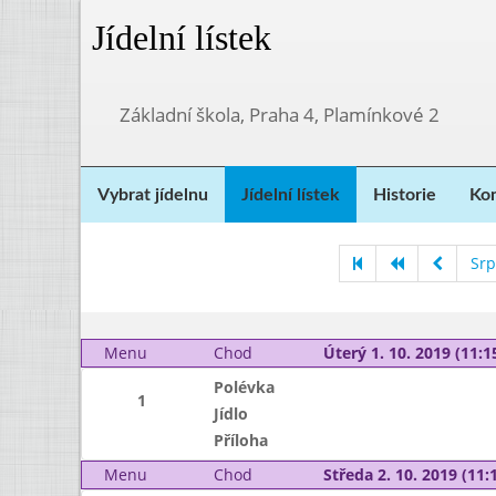
Jídelní lístek
Základní škola, Praha 4, Plamínkové 2
Vybrat jídelnu
Jídelní lístek
Historie
Kon
Srp
Menu
Chod
Úterý 1. 10. 2019 (11:15
Polévka
1
Jídlo
Příloha
Menu
Chod
Středa 2. 10. 2019 (11:1