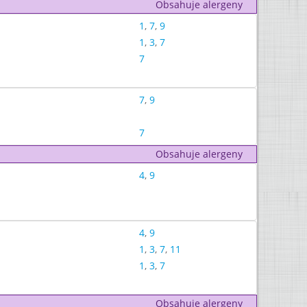
Obsahuje alergeny
1
,
7
,
9
1
,
3
,
7
7
7
,
9
7
Obsahuje alergeny
4
,
9
4
,
9
1
,
3
,
7
,
11
1
,
3
,
7
Obsahuje alergeny