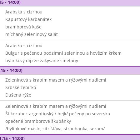
15 - 14:00)
Arabská s cizrnou
Kapustový karbanátek
bramborová kaše
míchaný zeleninový salát
Arabská s cizrnou
Bulgur s pečenou podzimní zeleninou a hovězím krkem
bylinkový dip ze zakysané smetany
15 - 14:00)
Zeleninová s krabím masem a rýžovými nudlemi
Srbské žebírko
Dušená rýže
Zeleninová s krabím masem a rýžovými nudlemi
Štikozubec argentinský / hejk/ pečený po seversku
opečené bramborové škubánky
/bylinkové máslo, citr.šťáva, strouhanka, sezam/
1:15 - 14:00)