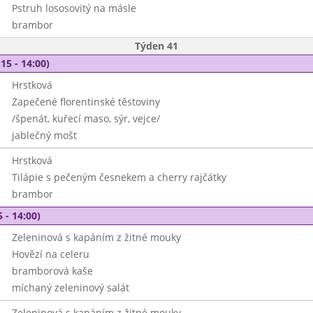
Pstruh lososovitý na másle
brambor
Týden 41
15 - 14:00)
Hrstková
Zapečené florentinské těstoviny
/špenát, kuřecí maso, sýr, vejce/
jablečný mošt
Hrstková
Tilápie s pečeným česnekem a cherry rajčátky
brambor
 - 14:00)
Zeleninová s kapáním z žitné mouky
Hovězí na celeru
bramborová kaše
míchaný zeleninový salát
Zeleninová s kapáním z žitné mouky