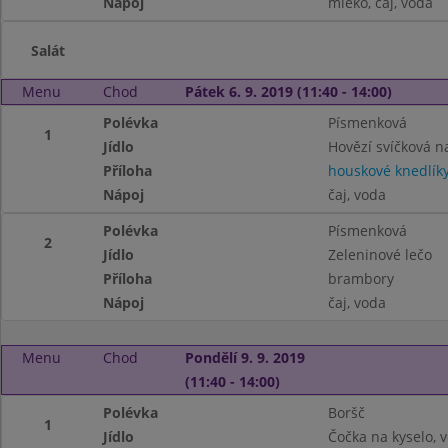
Nápoj
mléko, čaj, voda
Salát
Menu
Chod
Pátek 6. 9. 2019 (11:40 - 14:00)
Polévka
Písmenková
1
Jídlo
Hovězí svíčková 
Příloha
houskové knedlík
Nápoj
čaj, voda
Polévka
Písmenková
2
Jídlo
Zeleninové lečo
Příloha
brambory
Nápoj
čaj, voda
Menu
Chod
Pondělí 9. 9. 2019
(11:40 - 14:00)
Polévka
Boršč
1
Jídlo
Čočka na kyselo, v