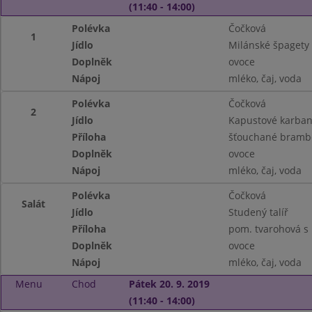
(11:40 - 14:00)
Polévka
Čočková
1
Jídlo
Milánské špagety
Doplněk
ovoce
Nápoj
mléko, čaj, voda
Polévka
Čočková
2
Jídlo
Kapustové karban
Příloha
šťouchané bramb
Doplněk
ovoce
Nápoj
mléko, čaj, voda
Polévka
Čočková
Salát
Jídlo
Studený talíř
Příloha
pom. tvarohová s 
Doplněk
ovoce
Nápoj
mléko, čaj, voda
Menu
Chod
Pátek 20. 9. 2019
(11:40 - 14:00)