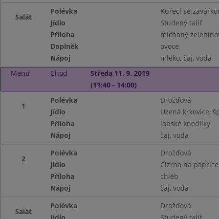
Polévka
Kuřecí se zavářko
Salát
Jídlo
Studený talíř
Příloha
míchaný zeleninov
Doplněk
ovoce
Nápoj
mléko, čaj, voda
Menu
Chod
Středa 11. 9. 2019
(11:40 - 14:00)
Polévka
Drožďová
1
Jídlo
Uzená krkovice, š
Příloha
labské knedlíky
Nápoj
čaj, voda
Polévka
Drožďová
2
Jídlo
Cizrna na paprice
Příloha
chléb
Nápoj
čaj, voda
Polévka
Drožďová
Salát
Jídlo
Studený talíř