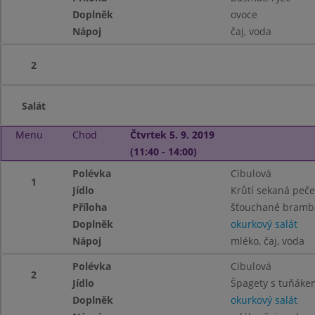
Doplněk
ovoce
Nápoj
čaj, voda
2
Salát
Menu
Chod
Čtvrtek 5. 9. 2019
(11:40 - 14:00)
Polévka
Cibulová
1
Jídlo
Krůtí sekaná peč
Příloha
šťouchané bramb
Doplněk
okurkový salát
Nápoj
mléko, čaj, voda
Polévka
Cibulová
2
Jídlo
Špagety s tuňáke
Doplněk
okurkový salát