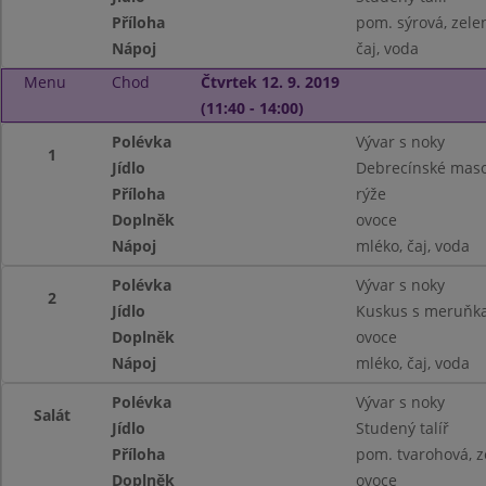
Příloha
pom. sýrová, zele
Nápoj
čaj, voda
Menu
Chod
Čtvrtek 12. 9. 2019
(11:40 - 14:00)
Polévka
Vývar s noky
1
Jídlo
Debrecínské mas
Příloha
rýže
Doplněk
ovoce
Nápoj
mléko, čaj, voda
Polévka
Vývar s noky
2
Jídlo
Kuskus s meruňka
Doplněk
ovoce
Nápoj
mléko, čaj, voda
Polévka
Vývar s noky
Salát
Jídlo
Studený talíř
Příloha
pom. tvarohová, z
Doplněk
ovoce