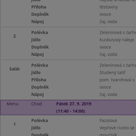
Příloha
těstoviny
Doplněk
ovoce
Nápoj
čaj, voda
Polévka
Zeleninová s tar
2
Jídlo
Kuskusový nákyp
Doplněk
ovoce
Nápoj
čaj, voda
Polévka
Zeleninová s tar
Salát
Jídlo
Studený talíř
Příloha
pom. tvarohová s k
Doplněk
ovoce
Nápoj
čaj, voda
Menu
Chod
Pátek 27. 9. 2019
(11:40 - 14:00)
Polévka
Fazolová
1
Jídlo
Vepřové rizoto se 
Doplněk
moučník