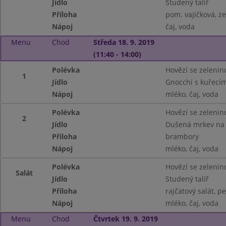
Jídlo
Studený talíř
Příloha
pom. vajíčková, ze
Nápoj
čaj, voda
Menu
Chod
Středa 18. 9. 2019
(11:40 - 14:00)
Polévka
Hovězí se zelenin
1
Jídlo
Gnocchi s kuřecí
Nápoj
mléko, čaj, voda
Polévka
Hovězí se zelenin
2
Jídlo
Dušená mrkev na
Příloha
brambory
Nápoj
mléko, čaj, voda
Polévka
Hovězí se zelenin
Salát
Jídlo
Studený talíř
Příloha
rajčatový salát, p
Nápoj
mléko, čaj, voda
Menu
Chod
Čtvrtek 19. 9. 2019