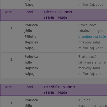
Nápoj
mléko, čaj, voda
Menu
Chod
Pátek 13. 9. 2019
(11:40 - 14:00)
Polévka
Brokolicová
1
Jídlo
Obalovaná ryba
Příloha
bramborová kaše
Doplněk
mrkvový salát
Nápoj
mléko, čaj, voda
Polévka
Brokolicová
2
Jídlo
Jáhly na slano (jáh
Doplněk
mrkvový salát
Nápoj
mléko, čaj, voda
Menu
Chod
Pondělí 16. 9. 2019
(11:40 - 14:00)
Polévka
Kulajda
1
Jídlo
Kynuté buchty s p