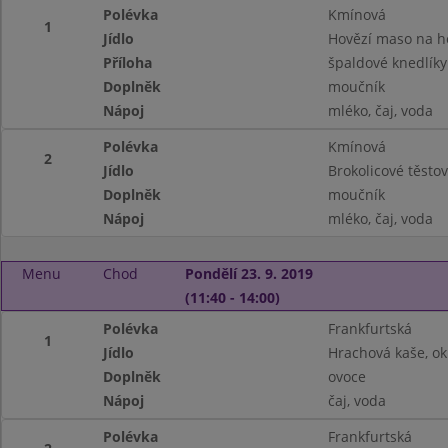
Polévka
Kmínová
1
Jídlo
Hovězí maso na 
Příloha
špaldové knedlíky
Doplněk
moučník
Nápoj
mléko, čaj, voda
Polévka
Kmínová
2
Jídlo
Brokolicové těstov
Doplněk
moučník
Nápoj
mléko, čaj, voda
Menu
Chod
Pondělí 23. 9. 2019
(11:40 - 14:00)
Polévka
Frankfurtská
1
Jídlo
Hrachová kaše, ok
Doplněk
ovoce
Nápoj
čaj, voda
Polévka
Frankfurtská