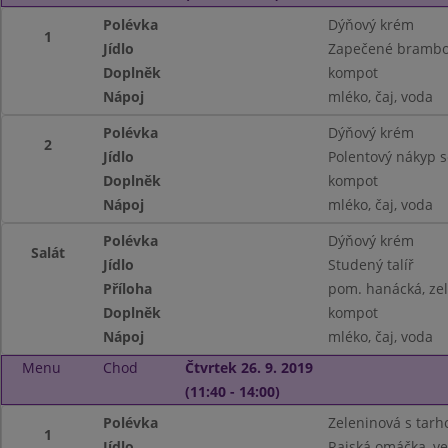
Polévka
Dýňový krém
1
Jídlo
Zapečené brambo
Doplněk
kompot
Nápoj
mléko, čaj, voda
Polévka
Dýňový krém
2
Jídlo
Polentový nákyp s
Doplněk
kompot
Nápoj
mléko, čaj, voda
Polévka
Dýňový krém
Salát
Jídlo
Studený talíř
Příloha
pom. hanácká, zel
Doplněk
kompot
Nápoj
mléko, čaj, voda
Menu
Chod
Čtvrtek 26. 9. 2019
(11:40 - 14:00)
Polévka
Zeleninová s tar
1
Jídlo
Rajská omáčka, v