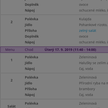
Doplněk
ovoce
Nápoj
ochucené mléko, č
Polévka
Kulajda
2
Jídlo
Pohankové rizoto,
Příloha
zelný salát
Doplněk
ovoce
Nápoj
ochucené mléko, č
Menu
Chod
Úterý 17. 9. 2019 (11:40 - 14:00)
Polévka
Zeleninová
1
Jídlo
Halušky se zelím
Nápoj
čaj, voda
Polévka
Zeleninová
2
Jídlo
Přírodní ryba na m
Příloha
brambory
Nápoj
čaj, voda
Polévka
Zeleninová
Salát