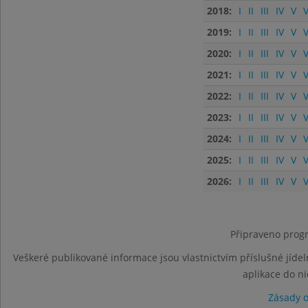
2018:
I
II
III
IV
V
V
2019:
I
II
III
IV
V
V
2020:
I
II
III
IV
V
V
2021:
I
II
III
IV
V
V
2022:
I
II
III
IV
V
V
2023:
I
II
III
IV
V
V
2024:
I
II
III
IV
V
V
2025:
I
II
III
IV
V
V
2026:
I
II
III
IV
V
V
Připraveno progr
Veškeré publikované informace jsou vlastnictvím příslušné jídel
aplikace do n
Zásady 