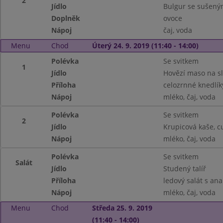
2
Jídlo
Bulgur se sušený
Doplněk
ovoce
Nápoj
čaj, voda
Menu
Chod
Úterý 24. 9. 2019 (11:40 - 14:00)
Polévka
Se svitkem
1
Jídlo
Hovězí maso na s
Příloha
celozrnné knedlík
Nápoj
mléko, čaj, voda
Polévka
Se svitkem
2
Jídlo
Krupicová kaše, c
Nápoj
mléko, čaj, voda
Polévka
Se svitkem
Salát
Jídlo
Studený talíř
Příloha
ledový salát s an
Nápoj
mléko, čaj, voda
Menu
Chod
Středa 25. 9. 2019
(11:40 - 14:00)