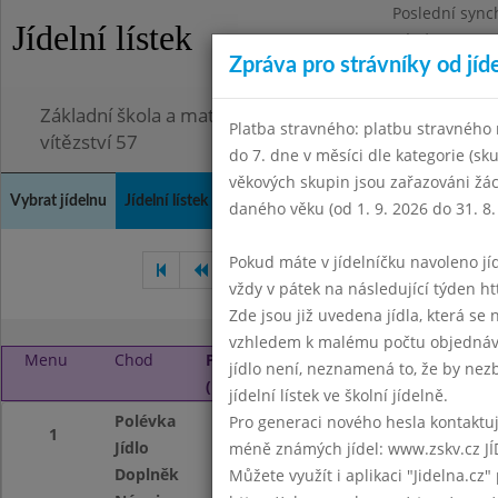
Poslední sync
Jídelní lístek
Pátek 3.7.2026
Zpráva pro strávníky od jíd
Omezení obje
Základní škola a mateřská škola Chodov, Praha 4, K
Platba stravného: platbu stravného n
vítězství 57
do 7. dne v měsíci dle kategorie (sk
věkových skupin jsou zařazováni žác
Vybrat jídelnu
Jídelní lístek
Historie
Kontakty a informace
Doch
daného věku (od 1. 9. 2026 do 31. 8.
Pokud máte v jídelníčku navoleno jídlo
Červenec 2019
Srpen 2019
vždy v pátek na následující týden htt
Zde jsou již uvedena jídla, která se
vzhledem k malému počtu objednávek
Menu
Chod
Pondělí 2. 9. 2019
jídlo není, neznamená to, že by nezby
(11:40 - 14:00)
jídelní lístek ve školní jídelně.
Polévka
Gulášová
Pro generaci nového hesla kontaktujt
1
Jídlo
Nudle s mákem, c
méně známých jídel: www.zskv.cz JÍ
Doplněk
ovoce
Můžete využít i aplikaci "Jidelna.cz"