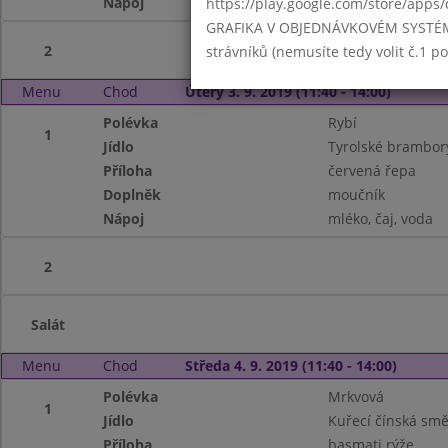
Nápoj
ochucené mléko, č
https://play.google.com/store/apps/
GRAFIKA V OBJEDNÁVKOVÉM SYSTÉMU -
2
strávníků (nemusíte tedy volit č.1 
Menu
Chod
Úterý 3. 9. 2019 (11:40 - 14:00)
Polévka
Rybí
1
Jídlo
Tyrolské brambor
Příloha
červená řepa
Doplněk
moučník
Nápoj
mléko, čaj, voda
2
Salát
Menu
Chod
Středa 4. 9. 2019 (11:40 - 14:00)
Polévka
Mrkvová
1
Jídlo
Kuřecí čínská sm
Příloha
basmati rýže