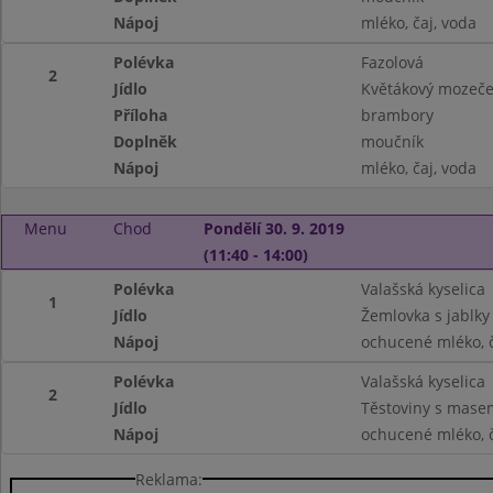
Nápoj
mléko, čaj, voda
Polévka
Fazolová
2
Jídlo
Květákový mozeč
Příloha
brambory
Doplněk
moučník
Nápoj
mléko, čaj, voda
Menu
Chod
Pondělí 30. 9. 2019
(11:40 - 14:00)
Polévka
Valašská kyselica
1
Jídlo
Žemlovka s jablky
Nápoj
ochucené mléko, č
Polévka
Valašská kyselica
2
Jídlo
Těstoviny s mase
Nápoj
ochucené mléko, č
Reklama: