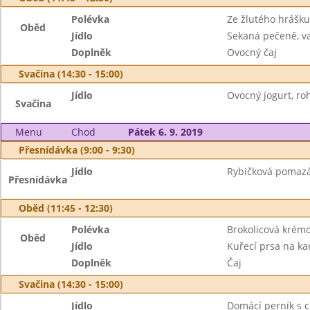
Polévka
Ze žlutého hrášk
Oběd
Jídlo
Sekaná pečeně, v
Doplněk
Ovocný čaj
Svačina (14:30 - 15:00)
Jídlo
Ovocný jogurt, roh
Svačina
Menu
Chod
Pátek 6. 9. 2019
Přesnídávka (9:00 - 9:30)
Jídlo
Rybičková pomazán
Přesnídávka
Oběd (11:45 - 12:30)
Polévka
Brokolicová krém
Oběd
Jídlo
Kuřecí prsa na ka
Doplněk
Čaj
Svačina (14:30 - 15:00)
Jídlo
Domácí perník s c