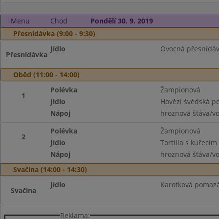
Menu
Chod
Pondělí 30. 9. 2019
Přesnídávka (9:00 - 9:30)
Jídlo
Ovocná přesnídávk
Přesnídávka
Oběd (11:00 - 14:00)
Polévka
Žampionová
1
Jídlo
Hovězí švédská pe
Nápoj
hroznová šťáva/v
Polévka
Žampionová
2
Jídlo
Tortilla s kuřecí
Nápoj
hroznová šťáva/v
Svačina (14:00 - 14:30)
Jídlo
Karotková pomazán
Svačina
Reklama: