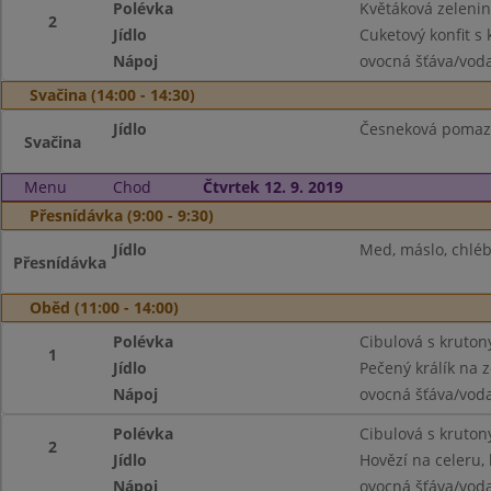
Polévka
Květáková zeleni
2
Jídlo
Cuketový konfit s
Nápoj
ovocná šťáva/vod
Svačina (14:00 - 14:30)
Jídlo
Česneková pomazá
Svačina
Menu
Chod
Čtvrtek 12. 9. 2019
Přesnídávka (9:00 - 9:30)
Jídlo
Med, máslo, chléb,
Přesnídávka
Oběd (11:00 - 14:00)
Polévka
Cibulová s kruton
1
Jídlo
Pečený králík na z
Nápoj
ovocná šťáva/vod
Polévka
Cibulová s kruton
2
Jídlo
Hovězí na celeru,
Nápoj
ovocná šťáva/vod