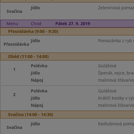
Jídlo
Zeleninová pomazá
Svačina
Menu
Chod
Pátek 27. 9. 2019
Přesnídávka (9:00 - 9:30)
Jídlo
Pomazánka z ryb v
Přesnídávka
Oběd (11:00 - 14:00)
Polévka
Gulášová
1
Jídlo
Špenát, vejce, br
Nápoj
malinová šťáva/v
Polévka
Gulášová
2
Jídlo
Králičí kostky v s
Nápoj
malinová šťáva/v
Svačina (14:00 - 14:30)
Jídlo
Kedlubnová pomazá
Svačina