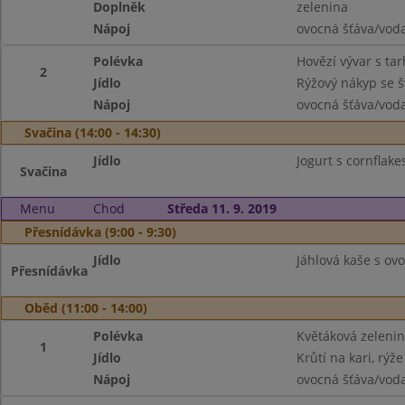
Doplněk
zelenina
Nápoj
ovocná šťáva/vod
Polévka
Hovězí vývar s ta
2
Jídlo
Rýžový nákyp se 
Nápoj
ovocná šťáva/vod
Svačina (14:00 - 14:30)
Jídlo
Jogurt s cornflakes
Svačina
Menu
Chod
Středa 11. 9. 2019
Přesnídávka (9:00 - 9:30)
Jídlo
Jáhlová kaše s ov
Přesnídávka
Oběd (11:00 - 14:00)
Polévka
Květáková zeleni
1
Jídlo
Krůtí na kari, rýže
Nápoj
ovocná šťáva/vod