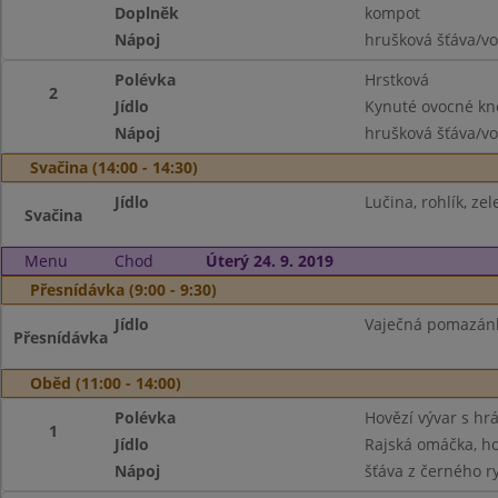
Doplněk
kompot
Nápoj
hrušková šťáva/v
Polévka
Hrstková
2
Jídlo
Kynuté ovocné kn
Nápoj
hrušková šťáva/v
Svačina (14:00 - 14:30)
Jídlo
Lučina, rohlík, ze
Svačina
Menu
Chod
Úterý 24. 9. 2019
Přesnídávka (9:00 - 9:30)
Jídlo
Vaječná pomazánka
Přesnídávka
Oběd (11:00 - 14:00)
Polévka
Hovězí vývar s h
1
Jídlo
Rajská omáčka, ho
Nápoj
šťáva z černého r