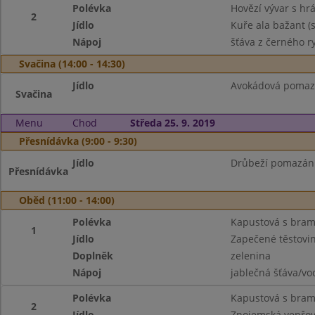
Polévka
Hovězí vývar s h
2
Jídlo
Kuře ala bažant (s 
Nápoj
šťáva z černého r
Svačina (14:00 - 14:30)
Jídlo
Avokádová pomazá
Svačina
Menu
Chod
Středa 25. 9. 2019
Přesnídávka (9:00 - 9:30)
Jídlo
Drůbeží pomazánka
Přesnídávka
Oběd (11:00 - 14:00)
Polévka
Kapustová s bra
1
Jídlo
Zapečené těstovi
Doplněk
zelenina
Nápoj
jablečná šťáva/vo
Polévka
Kapustová s bra
2
Jídlo
Znojemská vepřová