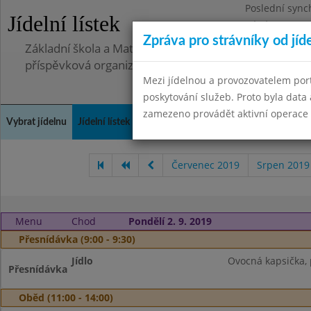
Poslední sync
Jídelní lístek
Pátek 2.7.2021
Zpráva pro strávníky od jíd
Základní škola a Mateřská škola, Deblín, okres Brno-
příspěvková organizace
Mezi jídelnou a provozovatelem por
poskytování služeb. Proto byla dat
zamezeno provádět aktivní operace (
Vybrat jídelnu
Jídelní lístek
Historie
Kontakty a informace
Doch
Červenec 2019
Srpen 2019
Menu
Chod
Pondělí 2. 9. 2019
Přesnídávka (9:00 - 9:30)
Jídlo
Ovocná kapsička, p
Přesnídávka
Oběd (11:00 - 14:00)