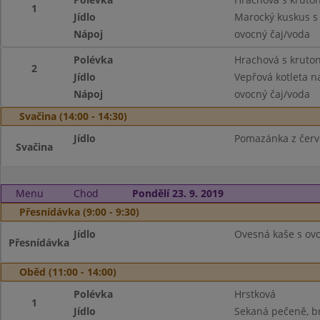
1
Jídlo
Marocký kuskus s
Nápoj
ovocný čaj/voda
Polévka
Hrachová s kruto
2
Jídlo
Vepřová kotleta n
Nápoj
ovocný čaj/voda
Svačina (14:00 - 14:30)
Jídlo
Pomazánka z červe
Svačina
Menu
Chod
Pondělí 23. 9. 2019
Přesnídávka (9:00 - 9:30)
Jídlo
Ovesná kaše s ovo
Přesnídávka
Oběd (11:00 - 14:00)
Polévka
Hrstková
1
Jídlo
Sekaná pečeně, 