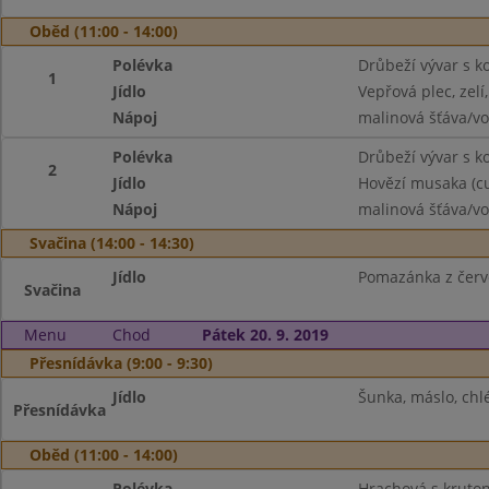
Oběd (11:00 - 14:00)
Polévka
Drůbeží vývar s k
1
Jídlo
Vepřová plec, zel
Nápoj
malinová šťáva/v
Polévka
Drůbeží vývar s k
2
Jídlo
Hovězí musaka (cuk
Nápoj
malinová šťáva/v
Svačina (14:00 - 14:30)
Jídlo
Pomazánka z červe
Svačina
Menu
Chod
Pátek 20. 9. 2019
Přesnídávka (9:00 - 9:30)
Jídlo
Šunka, máslo, chlé
Přesnídávka
Oběd (11:00 - 14:00)
Polévka
Hrachová s kruto