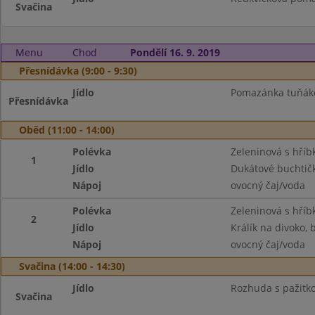
Svačina
Menu
Chod
Pondělí 16. 9. 2019
Přesnídávka (9:00 - 9:30)
Jídlo
Pomazánka tuňákov
Přesnídávka
Oběd (11:00 - 14:00)
Polévka
Zeleninová s hříb
1
Jídlo
Dukátové buchtič
Nápoj
ovocný čaj/voda
Polévka
Zeleninová s hříb
2
Jídlo
Králík na divoko,
Nápoj
ovocný čaj/voda
Svačina (14:00 - 14:30)
Jídlo
Rozhuda s pažitko
Svačina