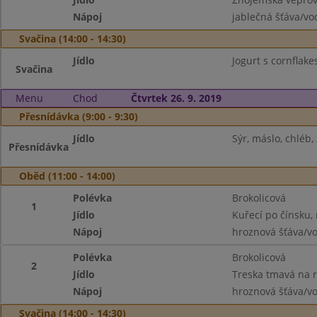
Nápoj
jablečná šťáva/vo
Svačina (14:00 - 14:30)
Jídlo
Jogurt s cornflak
Svačina
Menu
Chod
Čtvrtek 26. 9. 2019
Přesnídávka (9:00 - 9:30)
Jídlo
Sýr, máslo, chléb,
Přesnídávka
Oběd (11:00 - 14:00)
Polévka
Brokolicová
1
Jídlo
Kuřecí po čínsku, 
Nápoj
hroznová šťáva/v
Polévka
Brokolicová
2
Jídlo
Treska tmavá na r
Nápoj
hroznová šťáva/v
Svačina (14:00 - 14:30)