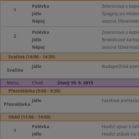
Polévka
Zeleninová s kap
1
Jídlo
Špagety po miláns
Nápoj
ovocná šťáva/vod
Polévka
Zeleninová s kap
2
Jídlo
Brokolicové karb
Nápoj
ovocná šťáva/vod
Svačina (14:00 - 14:30)
Jídlo
Budapešťská pomaz
Svačina
Menu
Chod
Úterý 10. 9. 2019
Přesnídávka (9:00 - 9:30)
Jídlo
Fazolová pomazánk
Přesnídávka
Oběd (11:00 - 14:00)
Polévka
Hovězí vývar s ta
1
Jídlo
Hovězí plátek na