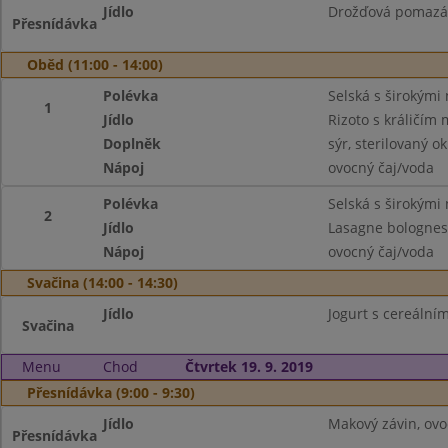
Jídlo
Drožďová pomazánk
Přesnídávka
Oběd (11:00 - 14:00)
Polévka
Selská s širokými
1
Jídlo
Rizoto s králičím
Doplněk
sýr, sterilovaný o
Nápoj
ovocný čaj/voda
Polévka
Selská s širokými
2
Jídlo
Lasagne bologne
Nápoj
ovocný čaj/voda
Svačina (14:00 - 14:30)
Jídlo
Jogurt s cereálními
Svačina
Menu
Chod
Čtvrtek 19. 9. 2019
Přesnídávka (9:00 - 9:30)
Jídlo
Makový závin, ovoc
Přesnídávka