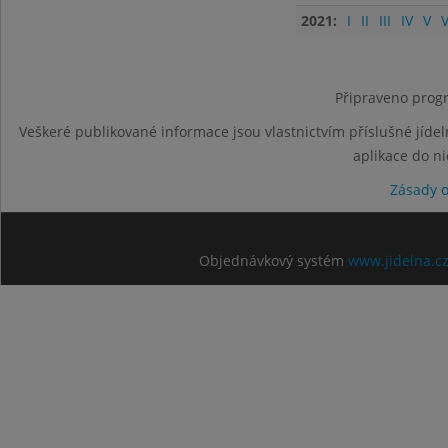
2021:
I
II
III
IV
V
V
Připraveno progr
Veškeré publikované informace jsou vlastnictvím příslušné jídel
aplikace do n
Zásady 
Objednávkový systém
www.jidelna.c