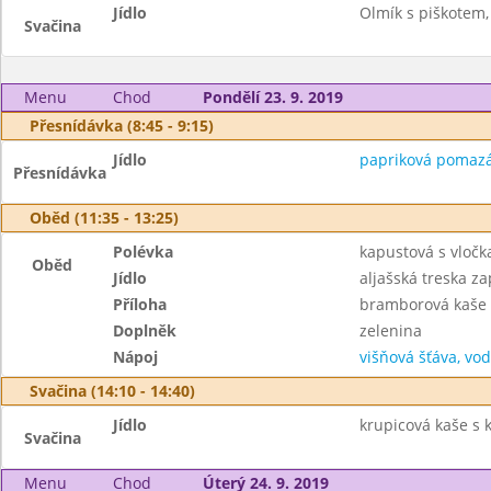
Jídlo
Olmík s piškotem,
Svačina
Menu
Chod
Pondělí 23. 9. 2019
Přesnídávka (8:45 - 9:15)
Jídlo
papriková pomazánk
Přesnídávka
Oběd (11:35 - 13:25)
Polévka
kapustová s vločk
Oběd
Jídlo
aljašská treska z
Příloha
bramborová kaše
Doplněk
zelenina
Nápoj
višňová šťáva, vo
Svačina (14:10 - 14:40)
Jídlo
krupicová kaše s 
Svačina
Menu
Chod
Úterý 24. 9. 2019