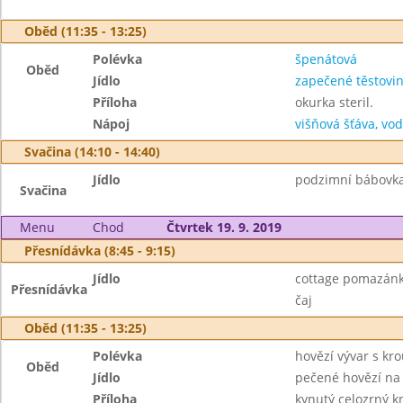
Oběd (11:35 - 13:25)
Polévka
špenátová
Oběd
Jídlo
zapečené těstovi
Příloha
okurka steril.
Nápoj
višňová šťáva, vo
Svačina (14:10 - 14:40)
Jídlo
podzimní bábovka
Svačina
Menu
Chod
Čtvrtek 19. 9. 2019
Přesnídávka (8:45 - 9:15)
Jídlo
cottage pomazánk
Přesnídávka
čaj
Oběd (11:35 - 13:25)
Polévka
hovězí vývar s k
Oběd
Jídlo
pečené hovězí na
Příloha
kynutý celozrný k