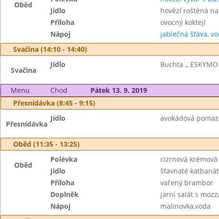
Oběd
Jídlo
hovězí roštěná na 
Příloha
ovocný koktejl
Nápoj
jablečná šťáva, v
Svačina (14:10 - 14:40)
Jídlo
Buchta ,, ESKYMO 
Svačina
Menu
Chod
Pátek 13. 9. 2019
Přesnídávka (8:45 - 9:15)
Jídlo
avokádová pomazán
Přesnídávka
Oběd (11:35 - 13:25)
Polévka
cizrnová krémová
Oběd
Jídlo
šťavnaté katbanát
Příloha
vařený brambor
Doplněk
jarní salát s mozz
Nápoj
malinovka,voda