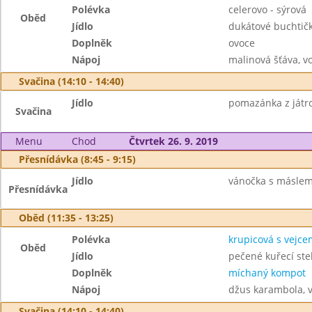
Polévka
celerovo - sýrová
Oběd
Jídlo
dukátové buchtič
Doplněk
ovoce
Nápoj
malinová šťáva, v
Svačina (14:10 - 14:40)
Jídlo
pomazánka z játrov
Svačina
Menu
Chod
Čtvrtek 26. 9. 2019
Přesnídávka (8:45 - 9:15)
Jídlo
vánočka s máslem,
Přesnídávka
Oběd (11:35 - 13:25)
Polévka
krupicová s vejce
Oběd
Jídlo
pečené kuřecí ste
Doplněk
míchaný kompot
Nápoj
džus karambola, 
Svačina (14:10 - 14:40)