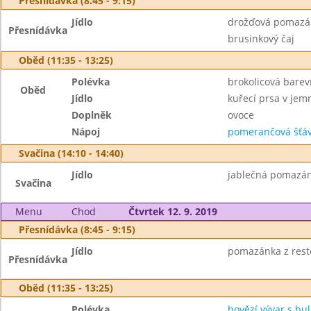
Přesnídávka (8:45 - 9:15)
Jídlo
drožďová pomazán
Přesnídávka
brusinkový čaj
Oběd (11:35 - 13:25)
Polévka
brokolicová bare
Oběd
Jídlo
kuřecí prsa v je
Doplněk
ovoce
Nápoj
pomerančová šťáv
Svačina (14:10 - 14:40)
Jídlo
jablečná pomazánk
Svačina
Menu
Chod
Čtvrtek 12. 9. 2019
Přesnídávka (8:45 - 9:15)
Jídlo
pomazánka z rest
Přesnídávka
Oběd (11:35 - 13:25)
Polévka
hovězí vývar s b