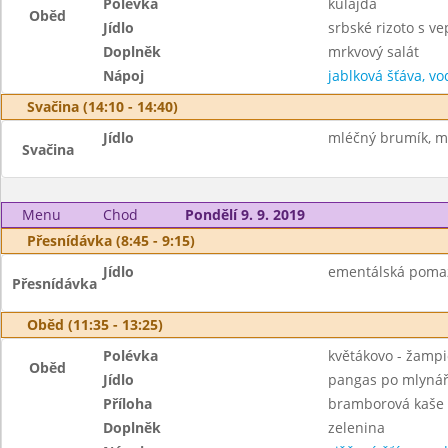
Polévka
kulajda
Oběd
Jídlo
srbské rizoto s 
Doplněk
mrkvový salát
Nápoj
jablková šťáva, vo
Svačina (14:10 - 14:40)
Jídlo
mléčný brumík, m
Svačina
Menu
Chod
Pondělí 9. 9. 2019
Přesnídávka (8:45 - 9:15)
Jídlo
ementálská pomazá
Přesnídávka
Oběd (11:35 - 13:25)
Polévka
květákovo - žamp
Oběd
Jídlo
pangas po mlyná
Příloha
bramborová kaše
Doplněk
zelenina