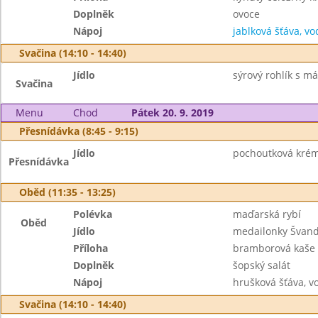
Doplněk
ovoce
Nápoj
jablková šťáva, vo
Svačina (14:10 - 14:40)
Jídlo
sýrový rohlík s m
Svačina
Menu
Chod
Pátek 20. 9. 2019
Přesnídávka (8:45 - 9:15)
Jídlo
pochoutková krém
Přesnídávka
Oběd (11:35 - 13:25)
Polévka
maďarská rybí
Oběd
Jídlo
medailonky Švan
Příloha
bramborová kaše
Doplněk
šopský salát
Nápoj
hrušková šťáva, v
Svačina (14:10 - 14:40)