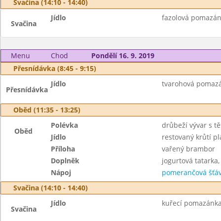
Svačina (14:10 - 14:40)
Jídlo
fazolová pomazánk
Svačina
Menu
Chod
Pondělí 16. 9. 2019
Přesnídávka (8:45 - 9:15)
Jídlo
tvarohová pomazán
Přesnídávka
Oběd (11:35 - 13:25)
Polévka
drůbeží vývar s tě
Oběd
Jídlo
restovaný krůtí p
Příloha
vařený brambor
Doplněk
jogurtová tatarka,
Nápoj
pomerančová šťáv
Svačina (14:10 - 14:40)
Jídlo
kuřecí pomazánka 
Svačina