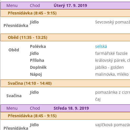
Menu
Chod
Úterý 17. 9. 2019
Přesnídávka (8:45 - 9:15)
Jídlo
ševcovský pomazán
Přesnídávka
Oběd (11:35 - 13:25)
Polévka
selská
Oběd
Jídlo
farmářské fazole
Příloha
královský párek, 
Doplněk
jablko - golden
Nápoj
malinovka, mléko
Svačina (14:10 - 14:40)
Jídlo
pomazánka z cizr
Svačina
čaj
Menu
Chod
Středa 18. 9. 2019
Přesnídávka (8:45 - 9:15)
Jídlo
vajíčková pomazán
Přesnídávka