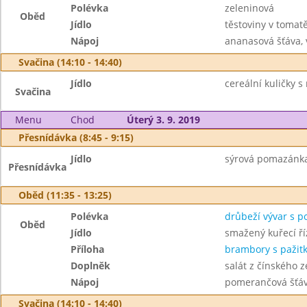
Polévka
zeleninová
Oběd
Jídlo
těstoviny v toma
Nápoj
ananasová šťáva,
Svačina (14:10 - 14:40)
Jídlo
cereální kuličky s
Svačina
Menu
Chod
Úterý 3. 9. 2019
Přesnídávka (8:45 - 9:15)
Jídlo
sýrová pomazánka 
Přesnídávka
Oběd (11:35 - 13:25)
Polévka
drůbeží vývar s 
Oběd
Jídlo
smažený kuřecí ří
Příloha
brambory s pažit
Doplněk
salát z čínského ze
Nápoj
pomerančová šťáv
Svačina (14:10 - 14:40)