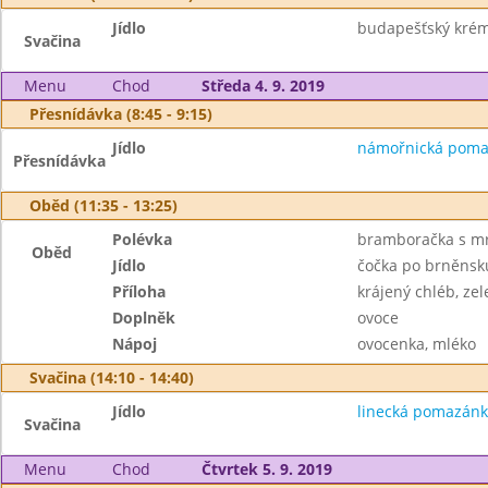
Jídlo
budapešťský krém, 
Svačina
Menu
Chod
Středa 4. 9. 2019
Přesnídávka (8:45 - 9:15)
Jídlo
námořnická pomazá
Přesnídávka
Oběd (11:35 - 13:25)
Polévka
bramboračka s mr
Oběd
Jídlo
čočka po brněnsk
Příloha
krájený chléb, ze
Doplněk
ovoce
Nápoj
ovocenka, mléko
Svačina (14:10 - 14:40)
Jídlo
linecká pomazánk
Svačina
Menu
Chod
Čtvrtek 5. 9. 2019