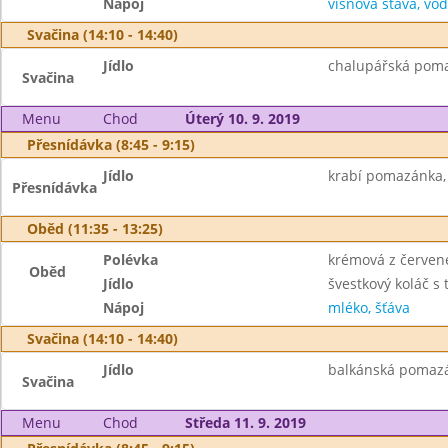
Nápoj
višňová šťáva, vo
Svačina (14:10 - 14:40)
Jídlo
chalupářská poma
Svačina
Menu
Chod
Úterý 10. 9. 2019
Přesnídávka (8:45 - 9:15)
Jídlo
krabí pomazánka, 
Přesnídávka
Oběd (11:35 - 13:25)
Polévka
krémová z červen
Oběd
Jídlo
švestkový koláč s
Nápoj
mléko, šťáva
Svačina (14:10 - 14:40)
Jídlo
balkánská pomazánk
Svačina
Menu
Chod
Středa 11. 9. 2019