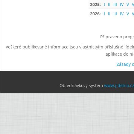
2025:
I
II
III
IV
V
V
2026:
I
II
III
IV
V
V
Připraveno progr
Veškeré publikované informace jsou vlastnictvím příslušné jídel
aplikace do n
Zásady 
Objednávkový systém
www.jidelna.c