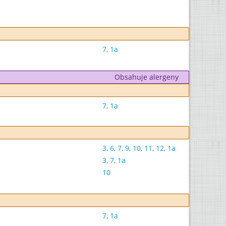
7
,
1a
Obsahuje alergeny
7
,
1a
3
,
6
,
7
,
9
,
10
,
11
,
12
,
1a
3
,
7
,
1a
10
7
,
1a