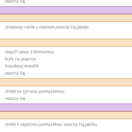
ovocný čaj
chlebový rohlík s máslem,ovocný čaj,jablko
slepičí vývar s těstovinou
kuře na paprice
houskový knedlík
ovocný čaj
chléb se sýrovou pomazánkou
ovocný čaj
chléb s vaječnou pomazákou, ovocný čaj,jablko