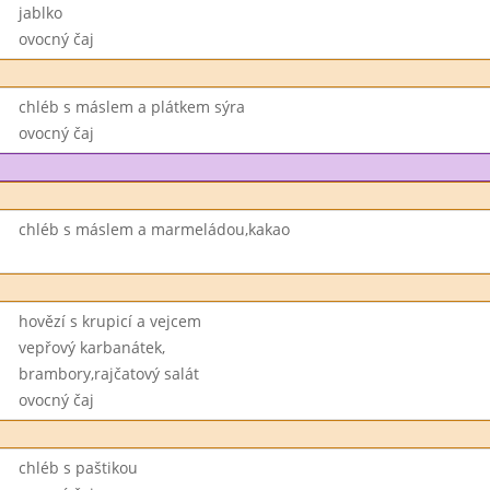
jablko
ovocný čaj
chléb s máslem a plátkem sýra
ovocný čaj
chléb s máslem a marmeládou,kakao
hovězí s krupicí a vejcem
vepřový karbanátek,
brambory,rajčatový salát
ovocný čaj
chléb s paštikou