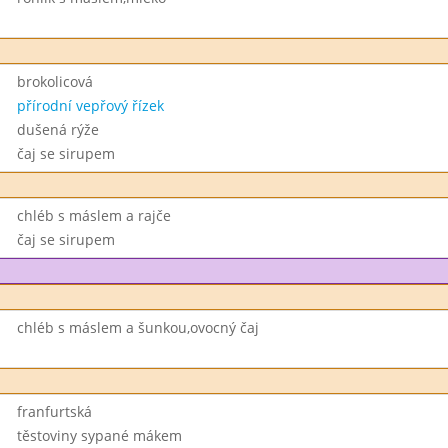
brokolicová
přírodní vepřový řízek
dušená rýže
čaj se sirupem
chléb s máslem a rajče
čaj se sirupem
chléb s máslem a šunkou,ovocný čaj
franfurtská
těstoviny sypané mákem