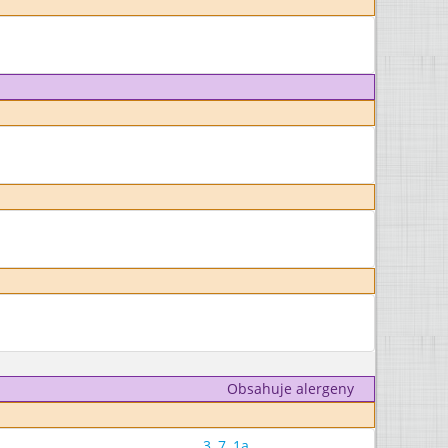
Obsahuje alergeny
3
,
7
,
1a