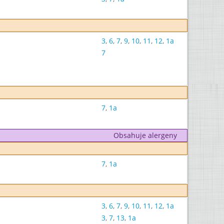
3
,
6
,
7
,
9
,
10
,
11
,
12
,
1a
7
7
,
1a
Obsahuje alergeny
7
,
1a
3
,
6
,
7
,
9
,
10
,
11
,
12
,
1a
3
,
7
,
13
,
1a