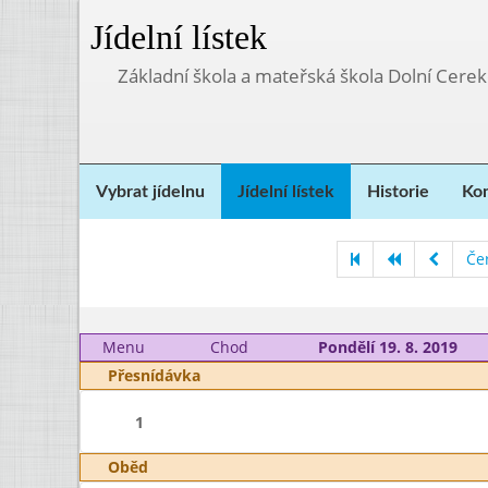
Jídelní lístek
Základní škola a mateřská škola Dolní Cere
Vybrat jídelnu
Jídelní lístek
Historie
Kon
Če
Menu
Chod
Pondělí 19. 8. 2019
Přesnídávka
1
Oběd