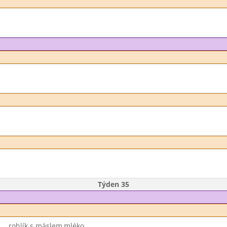
Týden 35
rohlík s máslem,mléko