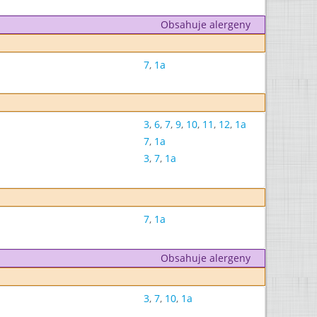
Obsahuje alergeny
7
,
1a
3
,
6
,
7
,
9
,
10
,
11
,
12
,
1a
7
,
1a
3
,
7
,
1a
7
,
1a
Obsahuje alergeny
3
,
7
,
10
,
1a