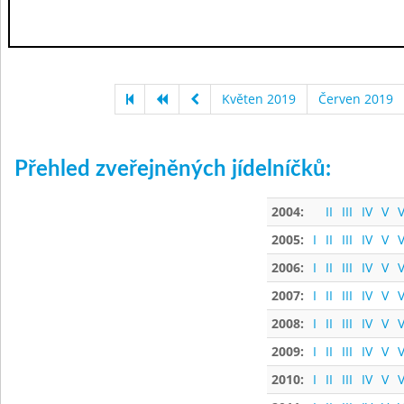
Květen 2019
Červen 2019
Přehled zveřejněných jídelníčků:
2004:
II
III
IV
V
V
2005:
I
II
III
IV
V
V
2006:
I
II
III
IV
V
V
2007:
I
II
III
IV
V
V
2008:
I
II
III
IV
V
V
2009:
I
II
III
IV
V
V
2010:
I
II
III
IV
V
V