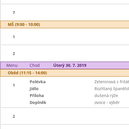
7
MŠ (9:00 - 10:00)
1
2
Menu
Chod
Úterý 30. 7. 2019
Oběd (11:15 - 14:00)
Polévka
Zeleninová s frit
1
Jídlo
Rozlítaný španěls
Příloha
dušená rýže
Doplněk
ovoce - výběr
2