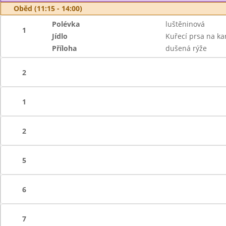
Oběd (11:15 - 14:00)
Polévka
luštěninová
1
Jídlo
Kuřecí prsa na kar
Příloha
dušená rýže
2
1
2
5
6
7