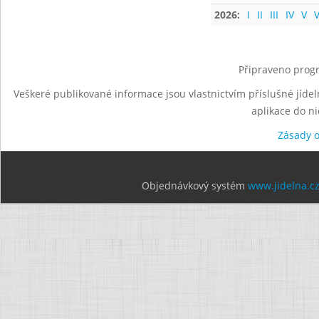
2026:
I
II
III
IV
V
V
Připraveno progr
Veškeré publikované informace jsou vlastnictvím příslušné jídel
aplikace do n
Zásady 
Objednávkový systém
www.jidelna.c