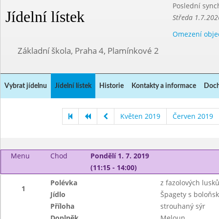
Poslední sync
Jídelní lístek
Středa 1.7.202
Omezení obje
Základní škola, Praha 4, Plamínkové 2
Vybrat jídelnu
Jídelní lístek
Historie
Kontakty a informace
Doch
Květen 2019
Červen 2019
Menu
Chod
Pondělí 1. 7. 2019
(11:15 - 14:00)
Polévka
z fazolových lusk
1
Jídlo
Špagety s boloňsk
Příloha
strouhaný sýr
Doplněk
Meloun