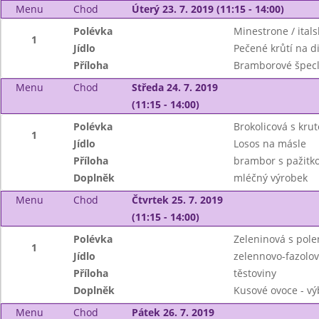
Menu
Chod
Úterý 23. 7. 2019 (11:15 - 14:00)
Polévka
Minestrone / itals
1
Jídlo
Pečené krůtí na d
Příloha
Bramborové špec
Menu
Chod
Středa 24. 7. 2019
(11:15 - 14:00)
Polévka
Brokolicová s kru
1
Jídlo
Losos na másle
Příloha
brambor s pažitk
Doplněk
mléčný výrobek
Menu
Chod
Čtvrtek 25. 7. 2019
(11:15 - 14:00)
Polévka
Zeleninová s pole
1
Jídlo
zelennovo-fazolov
Příloha
těstoviny
Doplněk
Kusové ovoce - vý
Menu
Chod
Pátek 26. 7. 2019