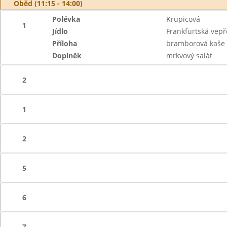
Oběd (11:15 - 14:00)
Polévka
Krupicová
1
Jídlo
Frankfurtská vep
Příloha
bramborová kaše
Doplněk
mrkvový salát
2
1
2
5
6
7