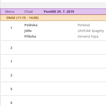
Menu
Chod
Pondělí 29. 7. 2019
Oběd (11:15 - 14:00)
Polévka
Porková
1
Jídlo
Uhlířské špagety
Příloha
červená řepa
2
1
2
5
6