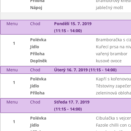
Příloha
bramborový knedl
Nápoj
jablečný mošt
Menu
Chod
Pondělí 15. 7. 2019
(11:15 - 14:00)
Polévka
Bramboračka s ci
1
Jídlo
Kuřecí prsa na ni
Příloha
vařený brambor
Doplněk
kusové ovoce
Menu
Chod
Úterý 16. 7. 2019 (11:15 - 14:00)
Polévka
Kapří s kořenovou
1
Jídlo
Těstoviny zapečen
Příloha
zeleninová obloh
Menu
Chod
Středa 17. 7. 2019
(11:15 - 14:00)
Polévka
Cibulačka s vejc
1
Jídlo
Fazole chilli con 