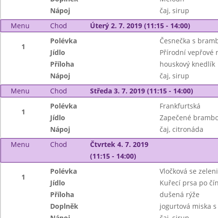
Nápoj
čaj, sirup
Menu
Chod
Úterý 2. 7. 2019 (11:15 - 14:00)
Polévka
Česnečka s bram
1
Jídlo
Přírodní vepřové
Příloha
houskový knedlík
Nápoj
čaj, sirup
Menu
Chod
Středa 3. 7. 2019 (11:15 - 14:00)
Polévka
Frankfurtská
1
Jídlo
Zapečené brambory
Nápoj
čaj, citronáda
Menu
Chod
Čtvrtek 4. 7. 2019
(11:15 - 14:00)
Polévka
Vločková se zelen
1
Jídlo
Kuřecí prsa po čí
Příloha
dušená rýže
Doplněk
jogurtová miska 
Nápoj
čaj, sirup