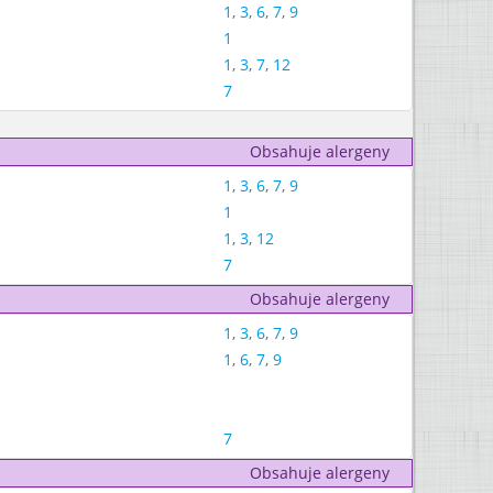
1
,
3
,
6
,
7
,
9
1
1
,
3
,
7
,
12
7
Obsahuje alergeny
1
,
3
,
6
,
7
,
9
1
1
,
3
,
12
7
Obsahuje alergeny
1
,
3
,
6
,
7
,
9
1
,
6
,
7
,
9
7
Obsahuje alergeny