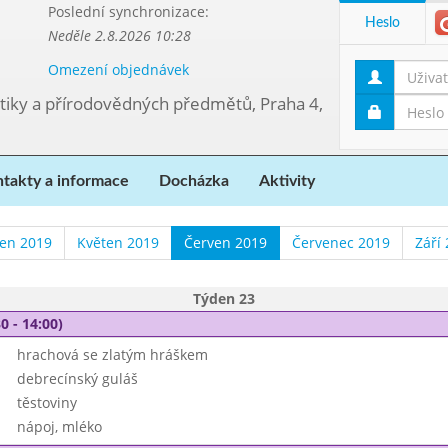
Poslední synchronizace:
Heslo
Neděle 2.8.2026 10:28
Omezení objednávek
tiky a přírodovědných předmětů, Praha 4,
takty a informace
Docházka
Aktivity
en 2019
Květen 2019
Červen 2019
Červenec 2019
Září
Týden 23
0 - 14:00)
hrachová se zlatým hráškem
debrecínský guláš
těstoviny
nápoj, mléko