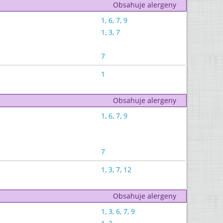
Obsahuje alergeny
1
,
6
,
7
,
9
1
,
3
,
7
7
1
Obsahuje alergeny
1
,
6
,
7
,
9
7
1
,
3
,
7
,
12
Obsahuje alergeny
1
,
3
,
6
,
7
,
9