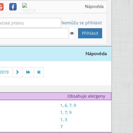
Nápověda
Nemůžu se přihlásit
Nápověda
 2019
Obsahuje alergeny
1
,
6
,
7
,
9
1
,
7
,
9
1
,
3
7