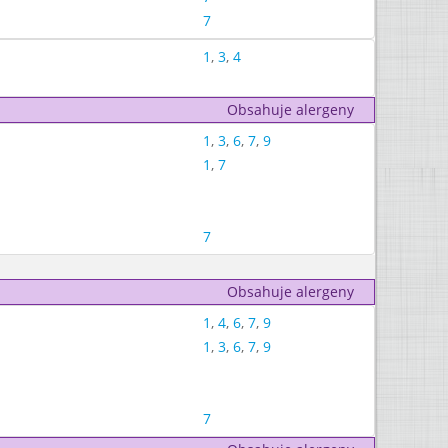
7
1
,
3
,
4
Obsahuje alergeny
1
,
3
,
6
,
7
,
9
1
,
7
7
Obsahuje alergeny
1
,
4
,
6
,
7
,
9
1
,
3
,
6
,
7
,
9
7