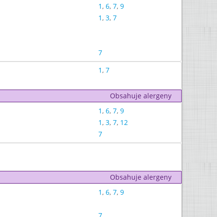
1
,
6
,
7
,
9
1
,
3
,
7
7
1
,
7
Obsahuje alergeny
1
,
6
,
7
,
9
1
,
3
,
7
,
12
7
Obsahuje alergeny
1
,
6
,
7
,
9
7