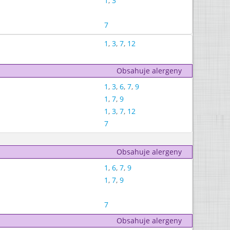
1
,
3
7
1
,
3
,
7
,
12
Obsahuje alergeny
1
,
3
,
6
,
7
,
9
1
,
7
,
9
1
,
3
,
7
,
12
7
Obsahuje alergeny
1
,
6
,
7
,
9
1
,
7
,
9
7
Obsahuje alergeny