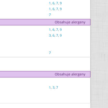
1
,
6
,
7
,
9
1
,
6
,
7
,
9
7
Obsahuje alergeny
1
,
6
,
7
,
9
3
,
6
,
7
,
9
7
Obsahuje alergeny
1
,
3
,
7