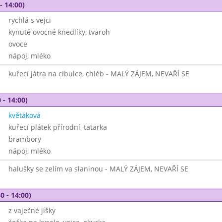
- 14:00)
rychlá s vejci
kynuté ovocné knedlíky, tvaroh
ovoce
nápoj, mléko
kuřecí játra na cibulce, chléb - MALÝ ZÁJEM, NEVAŘÍ SE
 - 14:00)
květáková
kuřecí plátek přírodní, tatarka
brambory
nápoj, mléko
halušky se zelím va slaninou - MALÝ ZÁJEM, NEVAŘÍ SE
0 - 14:00)
z vaječné jíšky