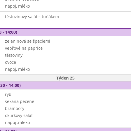
nápoj, mléko
těstovinový salát s tuňákem
0 - 14:00)
zeleninová se špeclemi
vepřové na paprice
těstoviny
ovoce
nápoj, mléko
Týden 25
30 - 14:00)
rybí
sekaná pečeně
brambory
okurkový salát
nápoj ,mléko