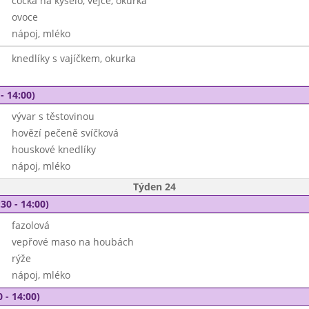
čočka na kyselo, vejce, okurka
ovoce
nápoj, mléko
knedlíky s vajíčkem, okurka
- 14:00)
vývar s těstovinou
hovězí pečeně svíčková
houskové knedlíky
nápoj, mléko
Týden 24
30 - 14:00)
fazolová
vepřové maso na houbách
rýže
nápoj, mléko
 - 14:00)