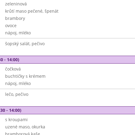
zeleninová
krůtí maso pečené, špenát
brambory
ovoce
nápoj, mléko
šopský salát, pečivo
0 - 14:00)
čočková
buchtičky s krémem
nápoj, mléko
lečo, pečivo
30 - 14:00)
s kroupami
uzené maso, okurka
bramborová kaše