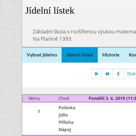
Jídelní lístek
Základní škola s rozšířenou výukou matema
Na Planině 1393
Vybrat jídelnu
Jídelní lístek
Historie
Kon
Dub
Menu
Chod
Pondělí 3. 6. 2019 (11:3
Polévka
1
Jídlo
Příloha
Nápoj