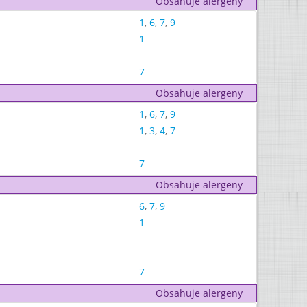
Obsahuje alergeny
1
,
6
,
7
,
9
1
7
Obsahuje alergeny
1
,
6
,
7
,
9
1
,
3
,
4
,
7
7
Obsahuje alergeny
6
,
7
,
9
1
7
Obsahuje alergeny