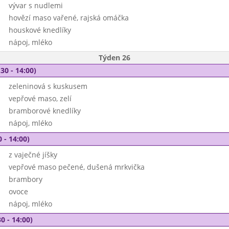
vývar s nudlemi
hovězí maso vařené, rajská omáčka
houskové knedlíky
nápoj, mléko
Týden 26
30 - 14:00)
zeleninová s kuskusem
vepřové maso, zelí
bramborové knedlíky
nápoj, mléko
 - 14:00)
z vaječné jíšky
vepřové maso pečené, dušená mrkvička
brambory
ovoce
nápoj, mléko
0 - 14:00)