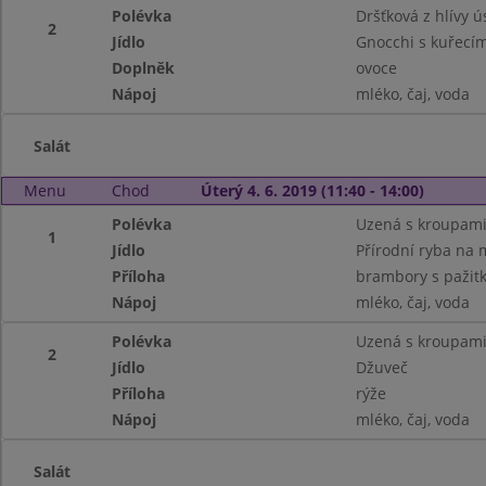
Polévka
Dršťková z hlívy ú
2
Jídlo
Gnocchi s kuřecí
Doplněk
ovoce
Nápoj
mléko, čaj, voda
Salát
Menu
Chod
Úterý 4. 6. 2019 (11:40 - 14:00)
Polévka
Uzená s kroupam
1
Jídlo
Přírodní ryba na m
Příloha
brambory s pažit
Nápoj
mléko, čaj, voda
Polévka
Uzená s kroupam
2
Jídlo
Džuveč
Příloha
rýže
Nápoj
mléko, čaj, voda
Salát