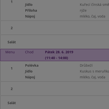
1
Jídlo
Kuřecí čínská sm
Příloha
rýže
Nápoj
mléko, čaj, voda
2
Salát
Menu
Chod
Pátek 28. 6. 2019
(11:40 - 14:00)
Polévka
Drůbeží
1
Jídlo
Kuskus s meruňka
Nápoj
mléko, čaj, voda
2
Salát