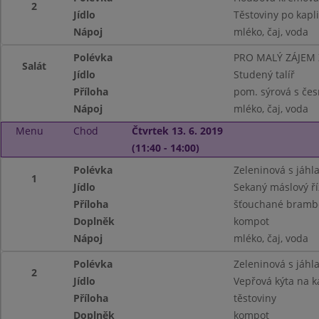
2
Jídlo
Těstoviny po kapl
Nápoj
mléko, čaj, voda
Polévka
PRO MALÝ ZÁJEM
Salát
Jídlo
Studený talíř
Příloha
pom. sýrová s čes
Nápoj
mléko, čaj, voda
Menu
Chod
Čtvrtek 13. 6. 2019
(11:40 - 14:00)
Polévka
Zeleninová s jáhl
1
Jídlo
Sekaný máslový ří
Příloha
šťouchané bramb
Doplněk
kompot
Nápoj
mléko, čaj, voda
Polévka
Zeleninová s jáhl
2
Jídlo
Vepřová kýta na k
Příloha
těstoviny
Doplněk
kompot