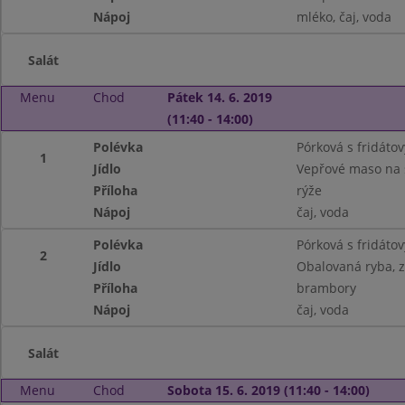
Nápoj
mléko, čaj, voda
Salát
Menu
Chod
Pátek 14. 6. 2019
(11:40 - 14:00)
Polévka
Pórková s fridáto
1
Jídlo
Vepřové maso na 
Příloha
rýže
Nápoj
čaj, voda
Polévka
Pórková s fridáto
2
Jídlo
Obalovaná ryba, 
Příloha
brambory
Nápoj
čaj, voda
Salát
Menu
Chod
Sobota 15. 6. 2019 (11:40 - 14:00)