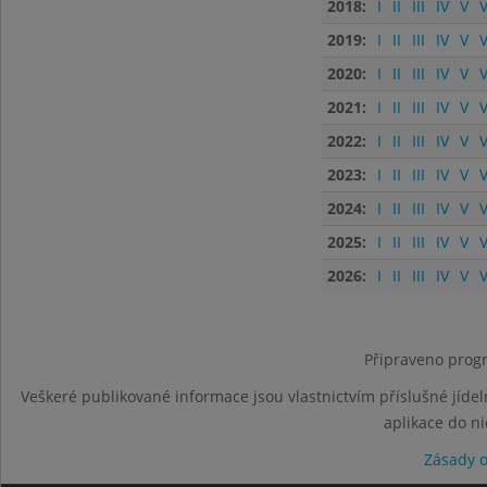
2018:
I
II
III
IV
V
V
2019:
I
II
III
IV
V
V
2020:
I
II
III
IV
V
V
2021:
I
II
III
IV
V
V
2022:
I
II
III
IV
V
V
2023:
I
II
III
IV
V
V
2024:
I
II
III
IV
V
V
2025:
I
II
III
IV
V
V
2026:
I
II
III
IV
V
V
Připraveno progr
Veškeré publikované informace jsou vlastnictvím příslušné jídel
aplikace do n
Zásady 