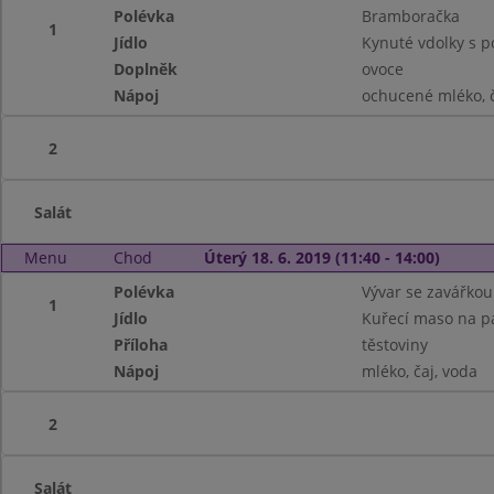
Polévka
Bramboračka
1
Jídlo
Kynuté vdolky s po
Doplněk
ovoce
Nápoj
ochucené mléko, č
2
Salát
Menu
Chod
Úterý 18. 6. 2019 (11:40 - 14:00)
Polévka
Vývar se zavářkou
1
Jídlo
Kuřecí maso na p
Příloha
těstoviny
Nápoj
mléko, čaj, voda
2
Salát