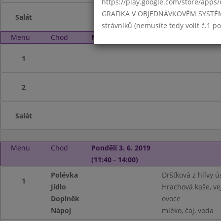
https://play.google.com/store/apps/
GRAFIKA V OBJEDNÁVKOVÉM SYSTÉMU -
Salát
strávníků (nemusíte tedy volit č.1 
Menu
Chod
Neděle 2. 6. 2019 (11:40 - 14:00)
1
2
Salát
Menu
Chod
Pondělí 3. 6. 2019
(11:40 - 14:00)
Polévka
Dršťková z hlívy ú
1
Jídlo
Hrachová kaše, ve
Doplněk
ovoce
Nápoj
mléko, čaj, voda