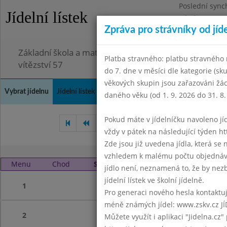
Poslední sync
Jídelní lístek
Pátek 3.7.2026
Zpráva pro strávníky od jíd
Omezení obje
Základní škola a mateřská škola Chodov, Praha 4, K
Platba stravného: platbu stravného n
vítězství 57
do 7. dne v měsíci dle kategorie (sk
věkových skupin jsou zařazováni žác
Vybrat jídelnu
Jídelní lístek
Historie
Kontakty a informace
Doch
daného věku (od 1. 9. 2026 do 31. 8.
Pokud máte v jídelníčku navoleno jídlo
Duben 2019
Květen 2019
vždy v pátek na následující týden htt
Zde jsou již uvedena jídla, která se
vzhledem k malému počtu objednávek
Menu
Chod
Sobota 1. 6. 2019 (11:40 - 14:00)
jídlo není, neznamená to, že by nezby
jídelní lístek ve školní jídelně.
1
Pro generaci nového hesla kontaktujt
méně známých jídel: www.zskv.cz JÍ
2
Můžete využít i aplikaci "Jidelna.cz"