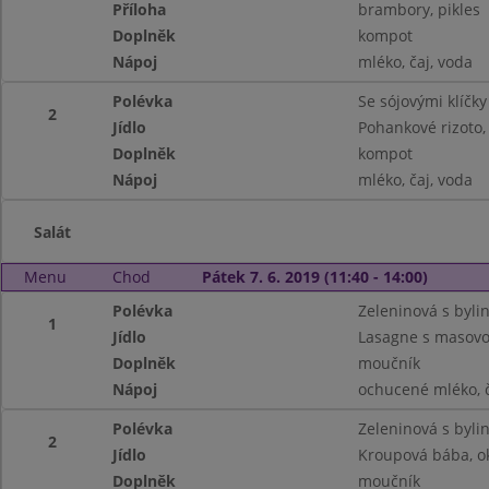
Příloha
brambory, pikles
Doplněk
kompot
Nápoj
mléko, čaj, voda
Polévka
Se sójovými klíčky
2
Jídlo
Pohankové rizoto, 
Doplněk
kompot
Nápoj
mléko, čaj, voda
Salát
Menu
Chod
Pátek 7. 6. 2019 (11:40 - 14:00)
Polévka
Zeleninová s byli
1
Jídlo
Lasagne s masovo
Doplněk
moučník
Nápoj
ochucené mléko, č
Polévka
Zeleninová s byli
2
Jídlo
Kroupová bába, ok
Doplněk
moučník