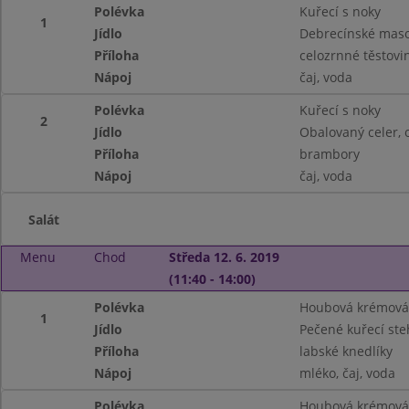
Polévka
Kuřecí s noky
1
Jídlo
Debrecínské mas
Příloha
celozrnné těstovi
Nápoj
čaj, voda
Polévka
Kuřecí s noky
2
Jídlo
Obalovaný celer, 
Příloha
brambory
Nápoj
čaj, voda
Salát
Menu
Chod
Středa 12. 6. 2019
(11:40 - 14:00)
Polévka
Houbová krémová 
1
Jídlo
Pečené kuřecí ste
Příloha
labské knedlíky
Nápoj
mléko, čaj, voda
Polévka
Houbová krémová 