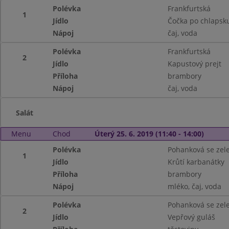
Polévka
Frankfurtská
1
Jídlo
Čočka po chlapsku
Nápoj
čaj, voda
Polévka
Frankfurtská
2
Jídlo
Kapustový prejt
Příloha
brambory
Nápoj
čaj, voda
Salát
Menu
Chod
Úterý 25. 6. 2019 (11:40 - 14:00)
Polévka
Pohanková se zel
1
Jídlo
Krůtí karbanátky
Příloha
brambory
Nápoj
mléko, čaj, voda
Polévka
Pohanková se zel
2
Jídlo
Vepřový guláš