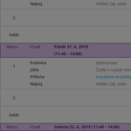
Nápoj
mléko, čaj, voda
2
Salát
Menu
Chod
Pátek 21. 6. 2019
(11:40 - 14:00)
Polévka
Zeleninová
1
Jídlo
Čufty v rajské om
Příloha
houskové knedlík
Nápoj
mléko, čaj, voda
2
Salát
Menu
Chod
Sobota 22. 6. 2019 (11:40 - 14:00)