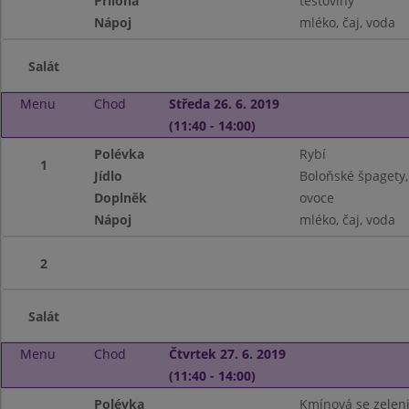
Příloha
těstoviny
Nápoj
mléko, čaj, voda
Salát
Menu
Chod
Středa 26. 6. 2019
(11:40 - 14:00)
Polévka
Rybí
1
Jídlo
Boloňské špagety,
Doplněk
ovoce
Nápoj
mléko, čaj, voda
2
Salát
Menu
Chod
Čtvrtek 27. 6. 2019
(11:40 - 14:00)
Polévka
Kmínová se zelen