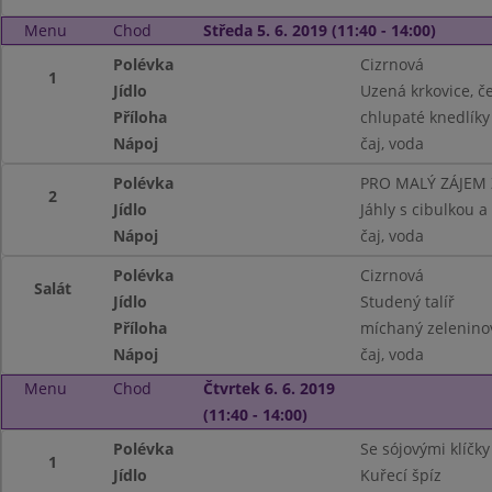
Menu
Chod
Středa 5. 6. 2019 (11:40 - 14:00)
Polévka
Cizrnová
1
Jídlo
Uzená krkovice, če
Příloha
chlupaté knedlíky
Nápoj
čaj, voda
Polévka
PRO MALÝ ZÁJEM
2
Jídlo
Jáhly s cibulkou a
Nápoj
čaj, voda
Polévka
Cizrnová
Salát
Jídlo
Studený talíř
Příloha
míchaný zeleninov
Nápoj
čaj, voda
Menu
Chod
Čtvrtek 6. 6. 2019
(11:40 - 14:00)
Polévka
Se sójovými klíčky
1
Jídlo
Kuřecí špíz