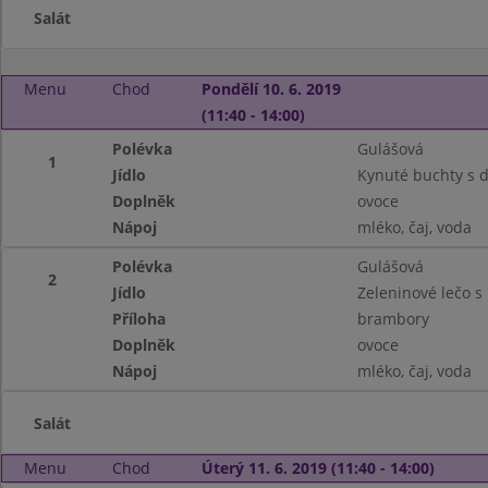
Salát
Menu
Chod
Pondělí 10. 6. 2019
(11:40 - 14:00)
Polévka
Gulášová
1
Jídlo
Kynuté buchty s
Doplněk
ovoce
Nápoj
mléko, čaj, voda
Polévka
Gulášová
2
Jídlo
Zeleninové lečo s
Příloha
brambory
Doplněk
ovoce
Nápoj
mléko, čaj, voda
Salát
Menu
Chod
Úterý 11. 6. 2019 (11:40 - 14:00)