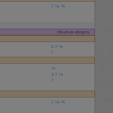
7
,
1a
,
1b
Obsahuje alergeny
3
,
7
,
1a
7
1a
3
,
7
,
1a
7
7
,
1a
,
1b