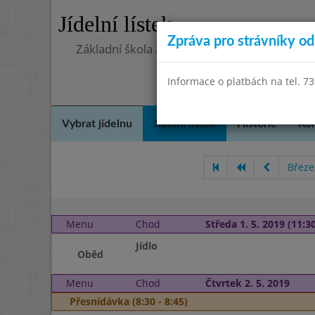
Jídelní lístek
Zpráva pro strávníky od 
Základní škola a mateřská škola Chlumín, o
Informace o platbách na tel. 7
Vybrat jídelnu
Jídelní lístek
Historie
Kon
Březe
Menu
Chod
Středa 1. 5. 2019 (11:30
Jídlo
Oběd
Menu
Chod
Čtvrtek 2. 5. 2019
Přesnídávka (8:30 - 8:45)