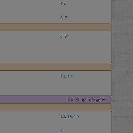
1a
6
,
7
3
,
9
1a
,
1b
Obsahuje alergeny
10
,
1a
,
1b
7