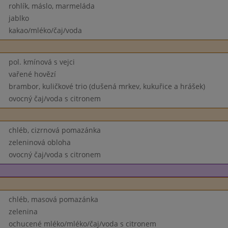
rohlík, máslo, marmeláda
jablko
kakao/mléko/čaj/voda
pol. kmínová s vejci
vařené hovězí
brambor, kuličkové trio (dušená mrkev, kukuřice a hrášek)
ovocný čaj/voda s citronem
chléb, cizrnová pomazánka
zeleninová obloha
ovocný čaj/voda s citronem
chléb, masová pomazánka
zelenina
ochucené mléko/mléko/čaj/voda s citronem