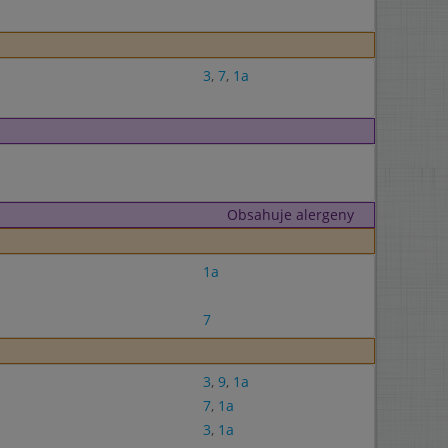
3
,
7
,
1a
Obsahuje alergeny
1a
7
3
,
9
,
1a
7
,
1a
3
,
1a