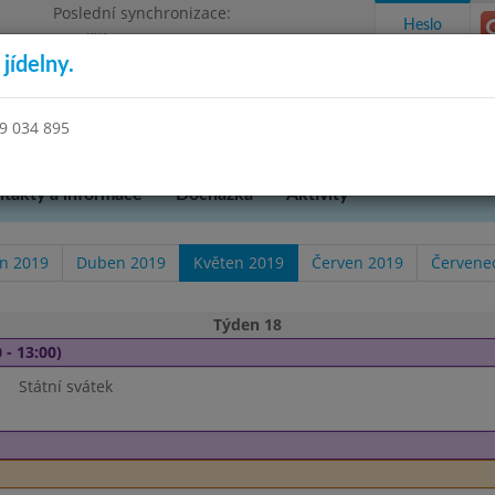
Poslední synchronizace:
Heslo
Pondělí 13.7.2026 12:03
jídelny.
kres Mělník
39 034 895
takty a informace
Docházka
Aktivity
n 2019
Duben 2019
Květen 2019
Červen 2019
Červene
Týden 18
 - 13:00)
Státní svátek