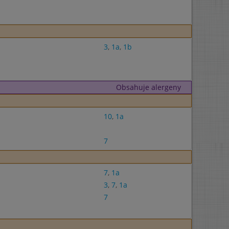
3
,
1a
,
1b
Obsahuje alergeny
10
,
1a
7
7
,
1a
3
,
7
,
1a
7