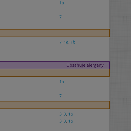
1a
7
7
,
1a
,
1b
Obsahuje alergeny
1a
7
3
,
9
,
1a
3
,
9
,
1a