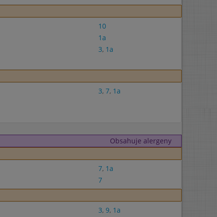
10
1a
3
,
1a
3
,
7
,
1a
Obsahuje alergeny
7
,
1a
7
3
,
9
,
1a