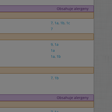
Obsahuje alergeny
7
,
1a
,
1b
,
1c
7
9
,
1a
1a
1a
,
1b
7
,
1b
Obsahuje alergeny
7
,
1a