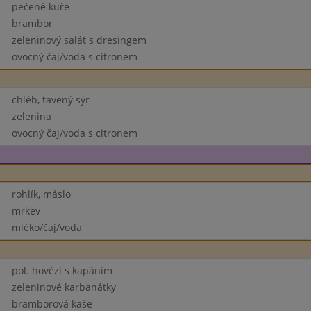
pečené kuře
brambor
zeleninový salát s dresingem
ovocný čaj/voda s citronem
chléb, tavený sýr
zelenina
ovocný čaj/voda s citronem
rohlík, máslo
mrkev
mléko/čaj/voda
pol. hovězí s kapáním
zeleninové karbanátky
bramborová kaše