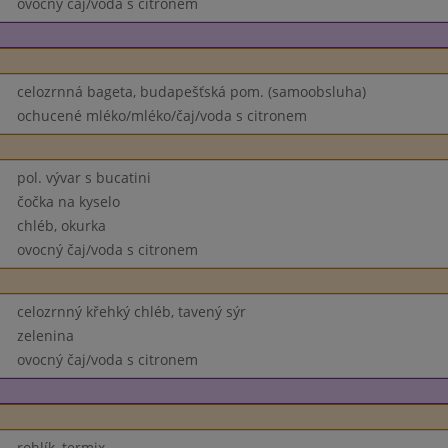
ovocný čaj/voda s citronem
celozrnná bageta, budapešťská pom. (samoobsluha)
ochucené mléko/mléko/čaj/voda s citronem
pol. vývar s bucatini
čočka na kyselo
chléb, okurka
ovocný čaj/voda s citronem
celozrnný křehký chléb, tavený sýr
zelenina
ovocný čaj/voda s citronem
rohlík, termix