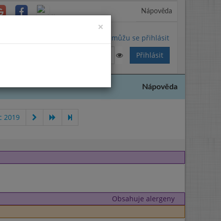
Nápověda
Close
×
Nemůžu se přihlásit
Nápověda
c 2019
Obsahuje alergeny