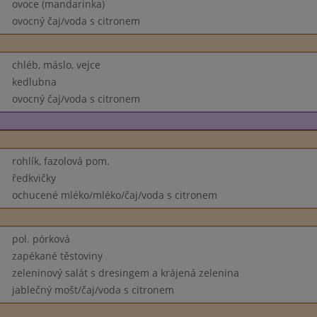
ovoce (mandarinka)
ovocný čaj/voda s citronem
chléb, máslo, vejce
kedlubna
ovocný čaj/voda s citronem
rohlík, fazolová pom.
ředkvičky
ochucené mléko/mléko/čaj/voda s citronem
pol. pórková
zapékané těstoviny
zeleninový salát s dresingem a krájená zelenina
jablečný mošt/čaj/voda s citronem