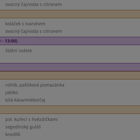
ovocný čaj/voda s citronem
koláček s tvarohem
ovocný čaj/voda s citronem
 - 13:00)
Státní svátek
rohlík, paštiková pomazánka
jablko
bílá káva/mléko/čaj
pol. kuřecí s hvězdičkami
segedínský guláš
knedlík