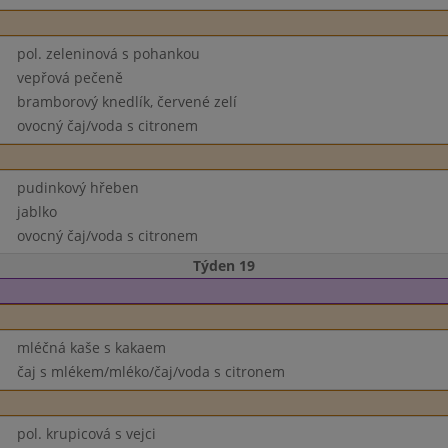
pol. zeleninová s pohankou
vepřová pečeně
bramborový knedlík, červené zelí
ovocný čaj/voda s citronem
pudinkový hřeben
jablko
ovocný čaj/voda s citronem
Týden 19
mléčná kaše s kakaem
čaj s mlékem/mléko/čaj/voda s citronem
pol. krupicová s vejci