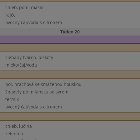
chléb, pom. máslo
rajče
ovocný čaj/voda s citronem
Týden 20
šlehaný tvaroh, piškoty
mléko/čaj/voda
pol. hrachová se smaženou houskou
špagety po milánsku se sýrem
termix
ovocný čaj/voda s citronem
chléb, lučina
zelenina