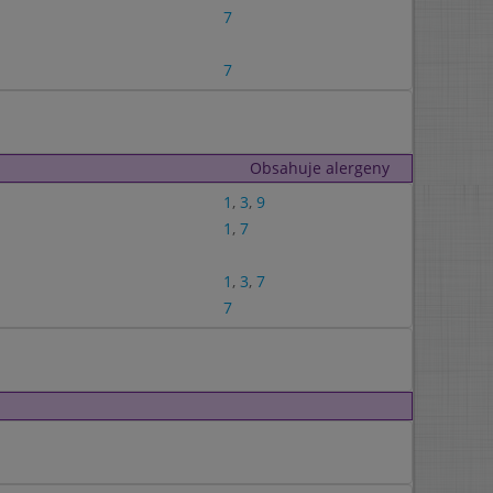
7
7
Obsahuje alergeny
1
,
3
,
9
1
,
7
1
,
3
,
7
7