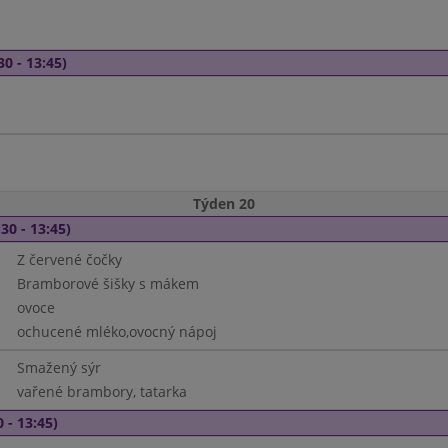
30 - 13:45)
Týden 20
30 - 13:45)
Z červené čočky
Bramborové šišky s mákem
ovoce
ochucené mléko,ovocný nápoj
Smažený sýr
vařené brambory, tatarka
 - 13:45)