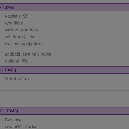
- 13:45)
Rajská s rýží
rybí filety
vařené brambory
zeleninový salát
ovocný nápoj,mléko
Drůbeží játra na cibulce
dušená rýže
 - 13:45)
Státní svátek
0 - 13:45)
Fazolová
čevapčiči,okurka