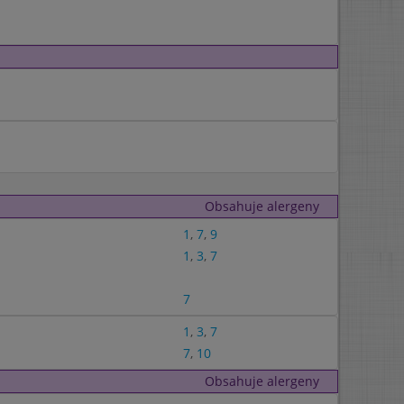
Obsahuje alergeny
1
,
7
,
9
1
,
3
,
7
7
1
,
3
,
7
7
,
10
Obsahuje alergeny