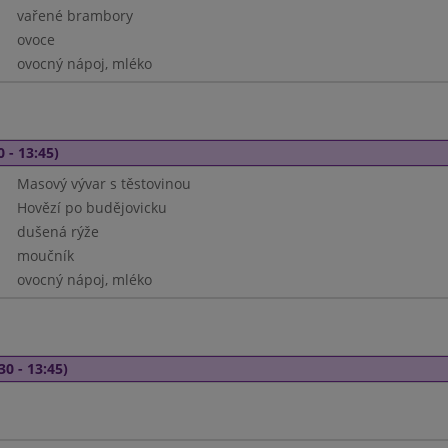
vařené brambory
ovoce
ovocný nápoj, mléko
0 - 13:45)
Masový vývar s těstovinou
Hovězí po budějovicku
dušená rýže
moučník
ovocný nápoj, mléko
30 - 13:45)