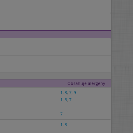
Obsahuje alergeny
1
,
3
,
7
,
9
1
,
3
,
7
7
1
,
3