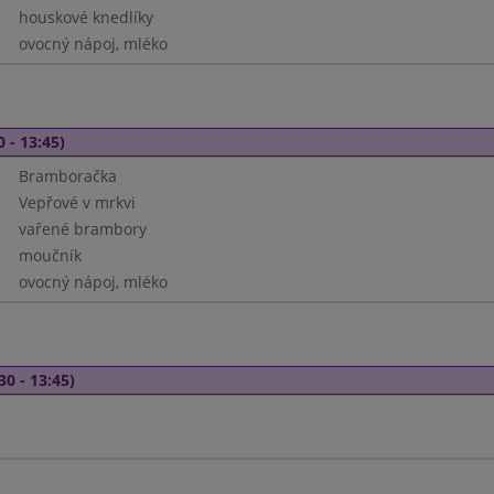
houskové knedlíky
ovocný nápoj, mléko
0 - 13:45)
Bramboračka
Vepřové v mrkvi
vařené brambory
moučník
ovocný nápoj, mléko
30 - 13:45)