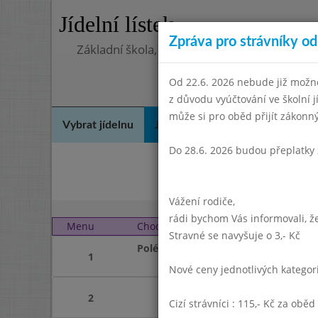
Jídelní lístek
Zpráva pro strávníky od 
Základní škola, Praha 4, Na Líše 16
Od 22.6. 2026 nebude již možné
z důvodu vyúčtování ve školní 
může si pro oběd přijít zákon
Vybrat jídelnu
Jídelní lístek
Historie
Kon
Do 28.6. 2026 budou přeplatky 
Březe
Vážení rodiče,
rádi bychom Vás informovali, že
Menu
Chod
Středa 1. 5. 2019 (11:30
Stravné se navyšuje o 3,- Kč
Polévka
1
Nové ceny jednotlivých katego
2
Cizí strávníci : 115,- Kč za oběd