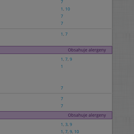
7
1
,
10
7
7
1
,
7
Obsahuje alergeny
1
,
7
,
9
1
7
7
7
Obsahuje alergeny
1
,
3
,
9
1
,
7
,
9
,
10