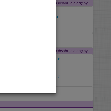
Obsahuje alergeny
1
7
,
10
7
Obsahuje alergeny
1
,
3
,
9
1
,
7
1
,
3
1
,
3
,
7
7