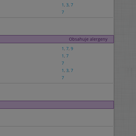
1
,
3
,
7
7
Obsahuje alergeny
1
,
7
,
9
1
,
7
7
1
,
3
,
7
7