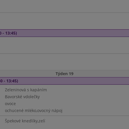
0 - 13:45)
Týden 19
0 - 13:45)
Zeleninová s kapáním
Bavorské vdolečky
ovoce
ochucené mléko,ovocný nápoj
Špekové knedlíky,zelí