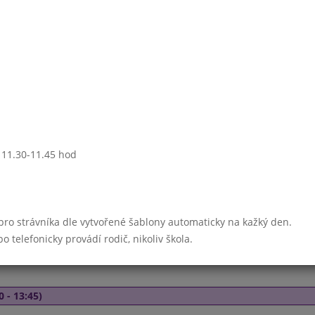
0 - 13:45)
Gulášová
Zeleninové rizoto s kuřecím masem,sýr, okurka
ovoce
ovocný nápoj, mléko
- 13:45)
: 11.30-11.45 hod
Masový vývar s nudlemi
Hov. vařené,rajská omáčka
těstoviny
moučník
 pro strávníka dle vytvořené šablony automaticky na kažký den.
ovocný nápoj, mléko
telefonicky provádí rodič, nikoliv škola.
0 - 13:45)