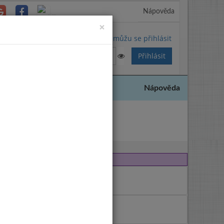
Nápověda
Close
×
Nemůžu se přihlásit
Nápověda
c 2019