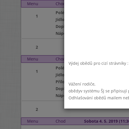
Menu
Chod
Čtvrtek 2. 5. 2019 (11:3
Polévka
1
Jídlo
Doplněk
Nápoj
2
Menu
Chod
Pátek 3. 5. 2019 (11:30 
Výdej obědů pro cizí strávníky 
Polévka
1
Jídlo
Příloha
Vážení rodiče,
Doplněk
obědyv systému ŠJ se připisují
Nápoj
Odhlašování obědů mailem nebo 
2
Menu
Chod
Sobota 4. 5. 2019 (11:3