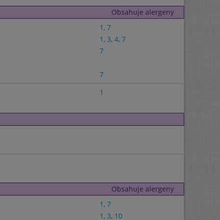
Obsahuje alergeny
1
,
7
1
,
3
,
4
,
7
7
7
1
Obsahuje alergeny
1
,
7
1
,
3
,
10