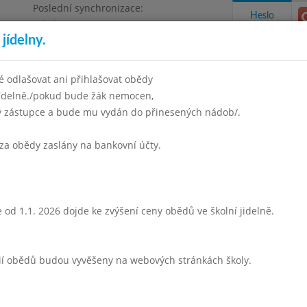
Poslední synchronizace:
Heslo
Středa 5.8.2026 6:57
jídelny.
 odlašovat ani přihlašovat obědy
jídelně./pokud bude žák nemocen,
ný zástupce a bude mu vydán do přinesených nádob/.
takty a informace
Docházka
Aktivity
za obědy zaslány na bankovní účty.
n 2019
Duben 2019
Květen 2019
Červen 2019
Červene
Týden 18
 od 1.1. 2026 dojde ke zvýšení ceny obědů ve školní jidelně.
 - 13:45)
Státní svátek
rií obědů budou vyvěšeny na webových stránkách školy.